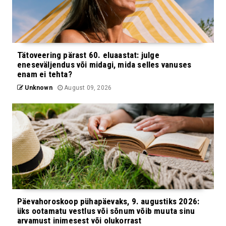
Tätoveering pärast 60. eluaastat: julge
eneseväljendus või midagi, mida selles vanuses
enam ei tehta?
Unknown
August 09, 2026
Päevahoroskoop pühapäevaks, 9. augustiks 2026:
üks ootamatu vestlus või sõnum võib muuta sinu
arvamust inimesest või olukorrast