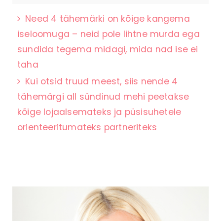
Need 4 tähemärki on kõige kangema
iseloomuga – neid pole lihtne murda ega
sundida tegema midagi, mida nad ise ei
taha
Kui otsid truud meest, siis nende 4
tähemärgi all sündinud mehi peetakse
kõige lojaalsemateks ja püsisuhetele
orienteeritumateks partneriteks