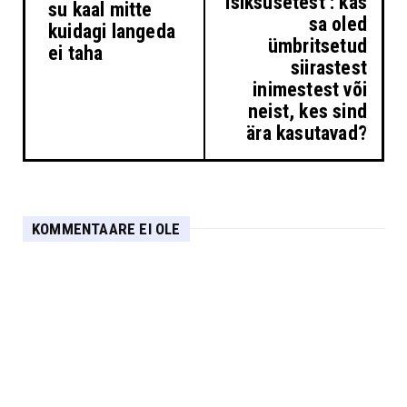
Isiksusetest : kas
su kaal mitte
sa oled
kuidagi langeda
ümbritsetud
ei taha
siirastest
inimestest või
neist, kes sind
ära kasutavad?
KOMMENTAARE EI OLE