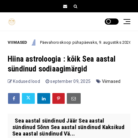
VIIMASED
Päevahoroskoop pühapäevaks, 9. augustiks 2026: üks ootamatu v
. august
Hiina astroloogia : kõik Sea aastal
sündinud sodiaagimärgid
Kodused lood
september 09, 2025
Viimased
Sea aastal sündinud Jäär Sea aastal
sündinud Sõnn Sea aastal sündinud Kaksikud
Sea aastal sündinud Vä...