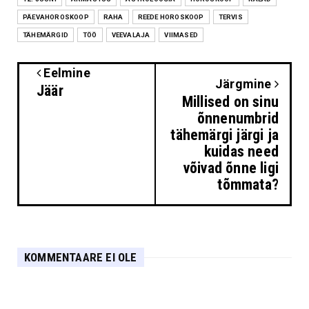
PÄEVAHOROSKOOP
RAHA
REEDE HOROSKOOP
TERVIS
TÄHEMÄRGID
TÖÖ
VEEVALAJA
VIIMASED
Eelmine
Järgmine
Jäär
Millised on sinu
õnnenumbrid
tähemärgi järgi ja
kuidas need
võivad õnne ligi
tõmmata?
KOMMENTAARE EI OLE