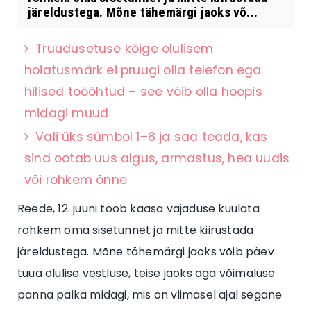
järeldustega. Mõne tähemärgi jaoks võ...
Truudusetuse kõige olulisem
hoiatusmärk ei pruugi olla telefon ega
hilised tööõhtud – see võib olla hoopis
midagi muud
Vali üks sümbol 1–8 ja saa teada, kas
sind ootab uus algus, armastus, hea uudis
või rohkem õnne
Reede, 12. juuni toob kaasa vajaduse kuulata
rohkem oma sisetunnet ja mitte kiirustada
järeldustega. Mõne tähemärgi jaoks võib päev
tuua olulise vestluse, teise jaoks aga võimaluse
panna paika midagi, mis on viimasel ajal segane