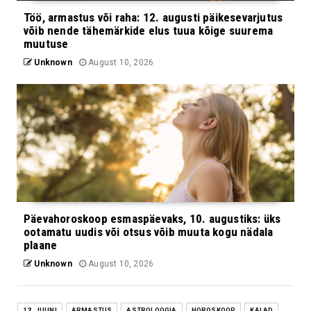
Töö, armastus või raha: 12. augusti päikesevarjutus
võib nende tähemärkide elus tuua kõige suurema
muutuse
Unknown
August 10, 2026
Päevahoroskoop esmaspäevaks, 10. augustiks: üks
ootamatu uudis või otsus võib muuta kogu nädala
plaane
Unknown
August 10, 2026
12. JUUNI
ARMASTUS
ASTROLOOGIA
HOROSKOOP
KALAD