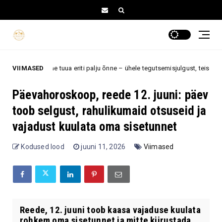
le tähemärgile tuua eriti palju õnne – ühele tegutsemisjulgust, teisele arma
VIIMASED
Päevahoroskoop, reede 12. juuni: päev
toob selgust, rahulikumaid otsuseid ja
vajadust kuulata oma sisetunnet
Kodused lood
juuni 11, 2026
Viimased
Reede, 12. juuni toob kaasa vajaduse kuulata
rohkem oma sisetunnet ja mitte kiirustada