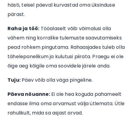
hästi, teisel päeval kurvastad oma üksinduse
pärast.
Raha ja töö:
Tööalaselt võib võimalusi olla
vähem ning korralike tulemuste saavutamiseks
pead rohkem pingutama. Rahaasjades tuleb olla
tähelepanelikum ja kulutusi piirata. Praegu ei ole
õige aeg kõigile oma soovidele järele anda.
Tuju:
Päev võib olla väga pingeline.
Päeva nõuanne:
Ei ole hea koguda pahameelt
endasse ilma oma arvamust välja ütlemata. Ütle
rahulikult, mida sa asjast arvad.