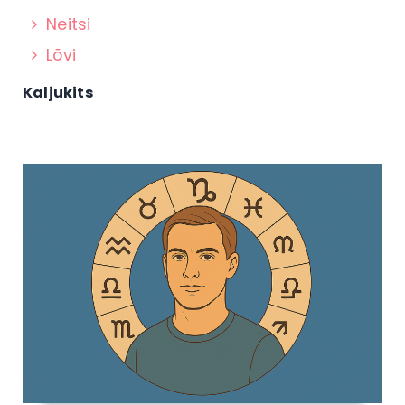
Neitsi
Lõvi
Kaljukits