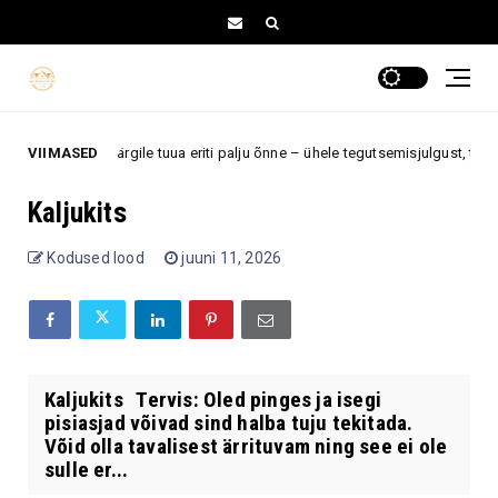
le kahele tähemärgile tuua eriti palju õnne – ühele tegutsemisjulgust, teisel
VIIMASED
Kaljukits
Kodused lood
juuni 11, 2026
Kaljukits Tervis: Oled pinges ja isegi
pisiasjad võivad sind halba tuju tekitada.
Võid olla tavalisest ärrituvam ning see ei ole
sulle er...