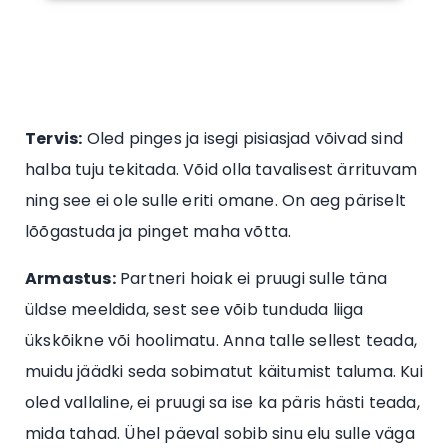
Tervis:
Oled pinges ja isegi pisiasjad võivad sind
halba tuju tekitada. Võid olla tavalisest ärrituvam
ning see ei ole sulle eriti omane. On aeg päriselt
lõõgastuda ja pinget maha võtta.
Armastus:
Partneri hoiak ei pruugi sulle täna
üldse meeldida, sest see võib tunduda liiga
ükskõikne või hoolimatu. Anna talle sellest teada,
muidu jäädki seda sobimatut käitumist taluma. Kui
oled vallaline, ei pruugi sa ise ka päris hästi teada,
mida tahad. Ühel päeval sobib sinu elu sulle väga