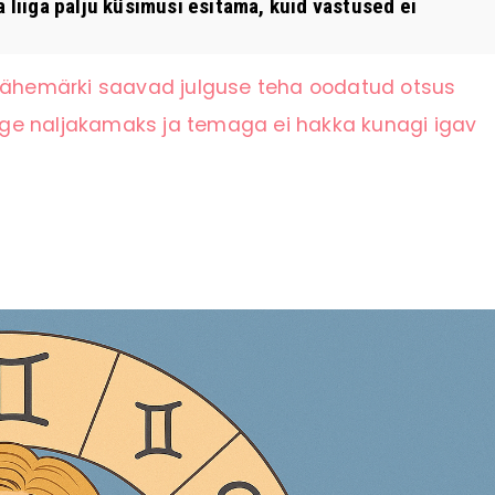
 liiga palju küsimusi esitama, kuid vastused ei
 tähemärki saavad julguse teha oodatud otsus
ge naljakamaks ja temaga ei hakka kunagi igav