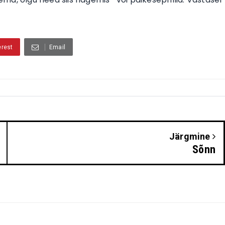
erest
Email
Järgmine
Sõnn