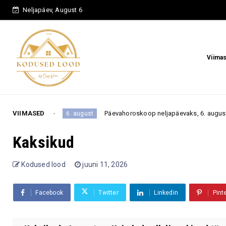
Neljapäev, August 6
Viima
si
VIIMASED
Päevahoroskoop neljapäevaks, 6. augustiks: üks rahu
6. august
Kaksikud
Kodused lood
juuni 11, 2026
Facebook
Twitter
Linkedin
Pint