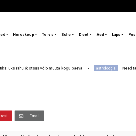
sed
Horoskoop
Tervis
Suhe
Dieet
Aed
Laps
Pos
lik otsus võib muuta kogu päeva
Need tähemärgid ei 
astroloogia
erest
Email