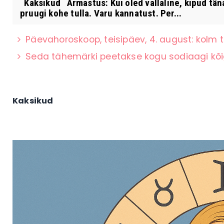
Kaksikud Armastus: Kui oled vallaline, kipud täna
pruugi kohe tulla. Varu kannatust. Per...
Päevahoroskoop, teisipäev, 4. august: kolm
Seda tähemärki peetakse kogu sodiaagi kõi
Kaksikud