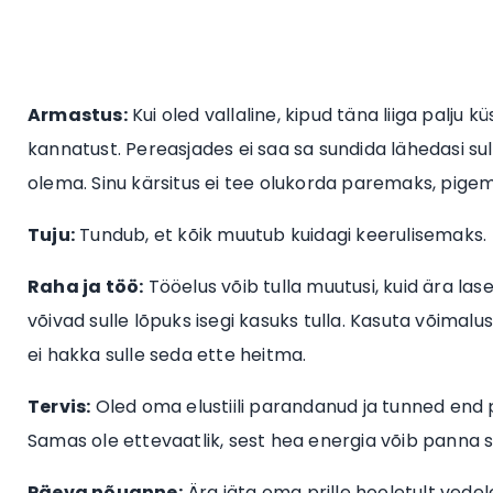
Armastus:
Kui oled vallaline, kipud täna liiga palju k
kannatust. Pereasjades ei saa sa sundida lähedasi 
olema. Sinu kärsitus ei tee olukorda paremaks, pigem
Tuju:
Tundub, et kõik muutub kuidagi keerulisemaks.
Raha ja töö:
Tööelus võib tulla muutusi, kuid ära la
võivad sulle lõpuks isegi kasuks tulla. Kasuta võimal
ei hakka sulle seda ette heitma.
Tervis:
Oled oma elustiili parandanud ja tunned end 
Samas ole ettevaatlik, sest hea energia võib panna si
Päeva nõuanne:
Ära jäta oma prille hooletult vedel