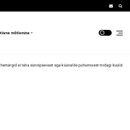
itiivne mõtlemine
taha sünnipäevast ega küünalde puhumisest midagi kuulda
Ambur