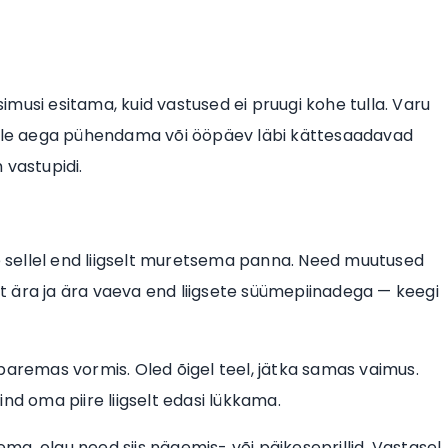
üsimusi esitama, kuid vastused ei pruugi kohe tulla. Varu
sulle aega pühendama või ööpäev läbi kättesaadavad
 vastupidi.
se sellel end liigselt muretsema panna. Need muutused
ust ära ja ära vaeva end liigsete süümepiinadega — keegi
paremas vormis. Oled õigel teel, jätka samas vaimus.
nd oma piire liigselt edasi lükkama.
ema, olgu need siis nägemis- või päikeseprillid. Vastasel