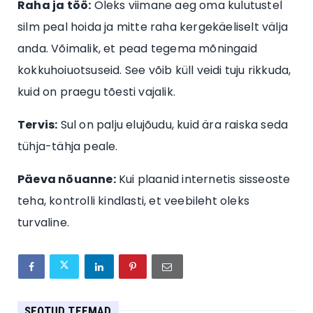
Raha ja töö:
Oleks viimane aeg oma kulutustel
silm peal hoida ja mitte raha kergekäeliselt välja
anda. Võimalik, et pead tegema mõningaid
kokkuhoiuotsuseid. See võib küll veidi tuju rikkuda,
kuid on praegu tõesti vajalik.
Tervis:
Sul on palju elujõudu, kuid ära raiska seda
tühja-tähja peale.
Päeva nõuanne:
Kui plaanid internetis sisseoste
teha, kontrolli kindlasti, et veebileht oleks
turvaline.
SEOTUD TEEMAD