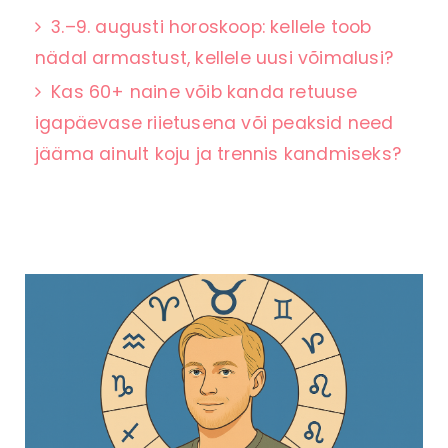
3.–9. augusti horoskoop: kellele toob
nädal armastust, kellele uusi võimalusi?
Kas 60+ naine võib kanda retuuse
igapäevase riietusena või peaksid need
jääma ainult koju ja trennis kandmiseks?