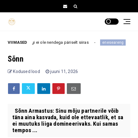
 aru, kui keegi ei ole nendega päriselt siiras
VIIMASED
Psühhol
eneseareng
Sõnn
Kodused lood
juuni 11, 2026
Sõnn Armastus: Sinu mõju partnerile võib
täna aina kasvada, kuid ole ettevaatlik, et sa
ei muutuks liiga domineerivaks. Kui samas
tempos ...