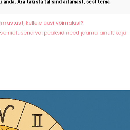
 anda. Ära takista tal sind aitamast, sest tema
rmastust, kellele uusi võimalusi?
e riietusena või peaksid need jääma ainult koju