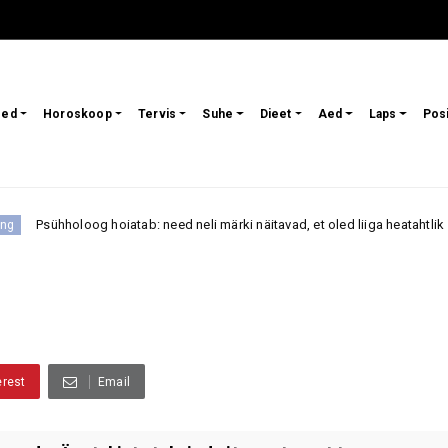
sed
Horoskoop
Tervis
Suhe
Dieet
Aed
Laps
Pos
g hoiatab: need neli märki näitavad, et oled liiga heatahtlik
Armast
erest
Email