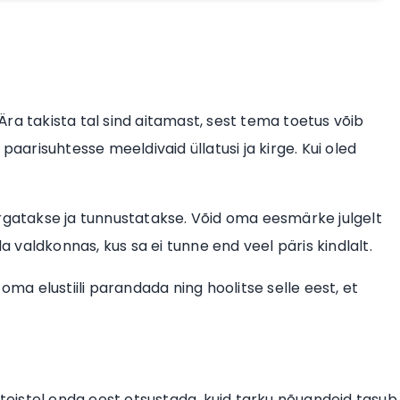
Ära takista tal sind aitamast, sest tema toetus võib
paarisuhtesse meeldivaid üllatusi ja kirge. Kui oled
ärgatakse ja tunnustatakse. Võid oma eesmärke julgelt
valdkonnas, kus sa ei tunne end veel päris kindlalt.
oma elustiili parandada ning hoolitse selle eest, et
teistel enda eest otsustada, kuid tarku nõuandeid tasub