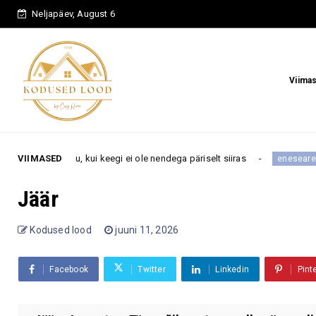
Neljapäev, August 6
Viima
aru, kui keegi ei ole nendega päriselt siiras
VIIMASED
Psühholoo
eneseareng
Jäär
Kodused lood
juuni 11, 2026
Facebook
Twitter
Linkedin
Pint