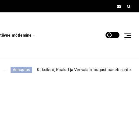
itiivne mõtlemine
Kaksikud, Kaalud ja Veevalaja: august paneb suhted ja prioriteedid pr
us