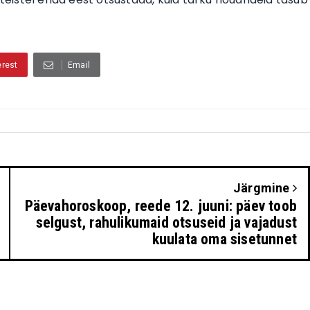
erest
Email
Järgmine
Päevahoroskoop, reede 12. juuni: päev toob
selgust, rahulikumaid otsuseid ja vajadust
kuulata oma sisetunnet