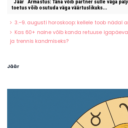
Jäär Armastus: Täna võib partner sulle väga palju
toetus võib osutuda väga väärtuslikuks...
3.–9. augusti horoskoop: kellele toob nädal a
Kas 60+ naine võib kanda retuuse igapäevas
ja trennis kandmiseks?
Jäär