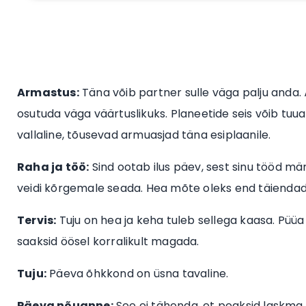
Armastus:
Täna võib partner sulle väga palju anda. 
osutuda väga väärtuslikuks. Planeetide seis võib tuua 
vallaline, tõusevad armuasjad täna esiplaanile.
Raha ja töö:
Sind ootab ilus päev, sest sinu tööd m
veidi kõrgemale seada. Hea mõte oleks end täiendada 
Tervis:
Tuju on hea ja keha tuleb sellega kaasa. Püüa 
saaksid öösel korralikult magada.
Tuju:
Päeva õhkkond on üsna tavaline.
Päeva nõuanne:
See ei tähenda, et peaksid laskma 