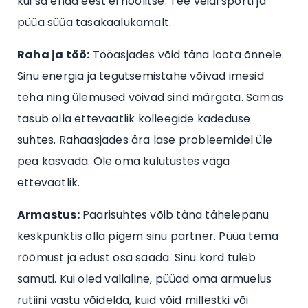
kui sa enda eest ei hoolitse. Tee veidi sporti ja
püüa süüa tasakaalukamalt.
Raha ja töö:
Tööasjades võid täna loota õnnele.
Sinu energia ja tegutsemistahe võivad imesid
teha ning ülemused võivad sind märgata. Samas
tasub olla ettevaatlik kolleegide kadeduse
suhtes. Rahaasjades ära lase probleemidel üle
pea kasvada. Ole oma kulutustes väga
ettevaatlik.
Armastus:
Paarisuhtes võib täna tähelepanu
keskpunktis olla pigem sinu partner. Püüa tema
rõõmust ja edust osa saada. Sinu kord tuleb
samuti. Kui oled vallaline, püüad oma armuelus
rutiini vastu võidelda, kuid võid millestki või