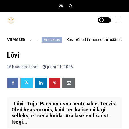
õiges suunas
VIIMASED
Kas mõned inimesed on määratud teineteise
Armastus
Lõvi
Kodused lood
juuni 11, 2026
Lõvi Tuju: Päev on üsna neutraalne. Tervis:
Oled heas vormis, kuid tee ka ise midagi
selleks, et seda hoida. Ära lase end käest.
Isegi...