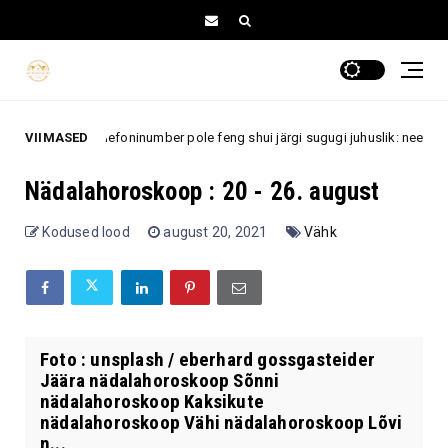
VIIMASED
Telefoninumber pole feng shui järgi sugugi juhuslik: need numbrid
tus
Nädalahoroskoop : 20 - 26. august
Kodused lood
august 20, 2021
Vähk
Foto : unsplash / eberhard gossgasteider
Jäära nädalahoroskoop Sõnni
nädalahoroskoop Kaksikute
nädalahoroskoop Vähi nädalahoroskoop Lõvi
n...