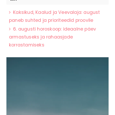
Kaksikud, Kaalud ja Veevalaja: august
paneb suhted ja prioriteedid proovile
6. augusti horoskoop: ideaalne päev
armastuseks ja rahaasjade
korrastamiseks