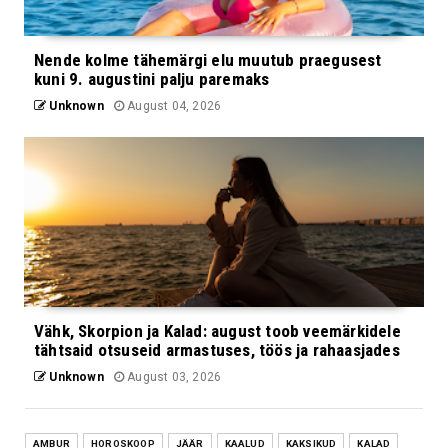
Nende kolme tähemärgi elu muutub praegusest
kuni 9. augustini palju paremaks
Unknown
August 04, 2026
Vähk, Skorpion ja Kalad: august toob veemärkidele
tähtsaid otsuseid armastuses, töös ja rahaasjades
Unknown
August 03, 2026
AMBUR
HOROSKOOP
JÄÄR
KAALUD
KAKSIKUD
KALAD