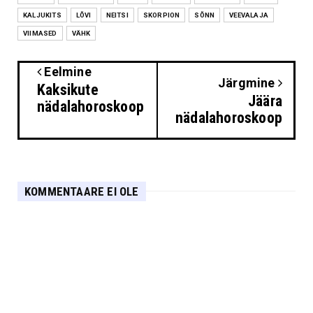
KALJUKITS
LÕVI
NEITSI
SKORPION
SÕNN
VEEVALAJA
VIIMASED
VÄHK
Eelmine
Järgmine
Kaksikute
Jäära
nädalahoroskoop
nädalahoroskoop
KOMMENTAARE EI OLE