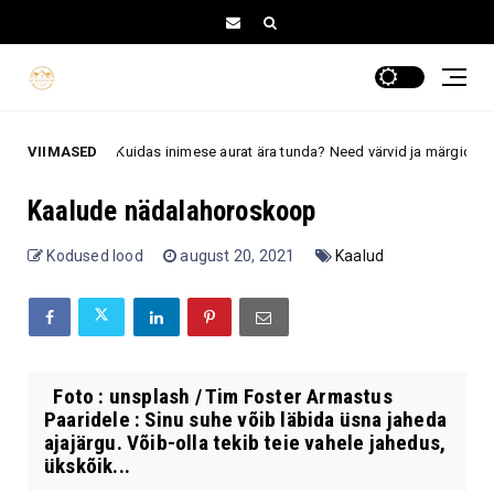
VIIMASED
Kuidas inimese aurat ära tunda? Need värvid ja märgid võivad vaim
aura
Kaalude nädalahoroskoop
Kodused lood
august 20, 2021
Kaalud
Foto : unsplash / Tim Foster Armastus
Paaridele : Sinu suhe võib läbida üsna jaheda
ajajärgu. Võib-olla tekib teie vahele jahedus,
ükskõik...