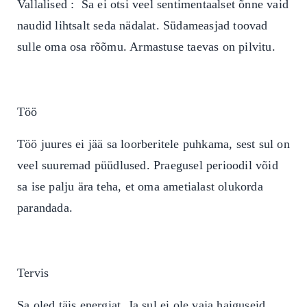
Vallalised : Sa ei otsi veel sentimentaalset õnne vaid
naudid lihtsalt seda nädalat. Südameasjad toovad
sulle oma osa rõõmu. Armastuse taevas on pilvitu.
Töö
Töö juures ei jää sa loorberitele puhkama, sest sul on
veel suuremad püüdlused. Praegusel perioodil võid
sa ise palju ära teha, et oma ametialast olukorda
parandada.
Tervis
Sa oled täis energiat. Ja sul ei ole vaja haiguseid