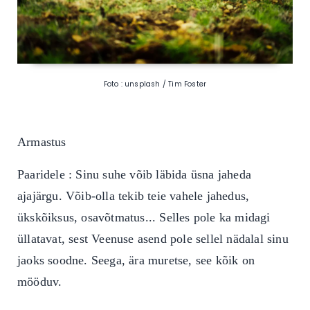
Foto : unsplash / Tim Foster
Armastus
Paaridele : Sinu suhe võib läbida üsna jaheda
ajajärgu. Võib-olla tekib teie vahele jahedus,
ükskõiksus, osavõtmatus... Selles pole ka midagi
üllatavat, sest Veenuse asend pole sellel nädalal sinu
jaoks soodne. Seega, ära muretse, see kõik on
mööduv.