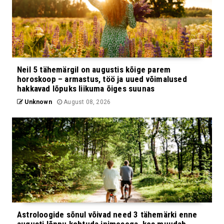
Neil 5 tähemärgil on augustis kõige parem
horoskoop – armastus, töö ja uued võimalused
hakkavad lõpuks liikuma õiges suunas
Unknown
August 08, 2026
Astroloogide sõnul võivad need 3 tähemärki enne
augusti lõppu kohtuda inimesega, kes muudab