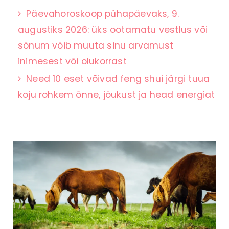
Päevahoroskoop pühapäevaks, 9.
augustiks 2026: üks ootamatu vestlus või
sõnum võib muuta sinu arvamust
inimesest või olukorrast
Need 10 eset võivad feng shui järgi tuua
koju rohkem õnne, jõukust ja head energiat