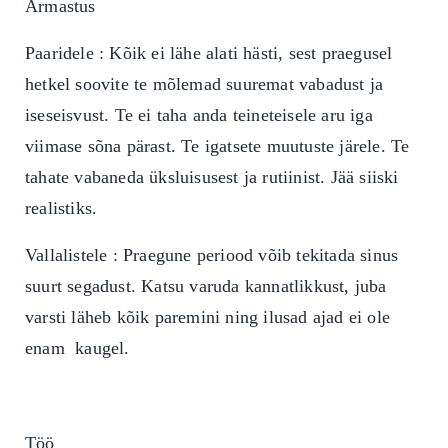
Armastus
Paaridele : Kõik ei lähe alati hästi, sest praegusel
hetkel soovite te mõlemad suuremat vabadust ja
iseseisvust. Te ei taha anda teineteisele aru iga
viimase sõna pärast. Te igatsete muutuste järele. Te
tahate vabaneda üksluisusest ja rutiinist. Jää siiski
realistiks.
Vallalistele : Praegune periood võib tekitada sinus
suurt segadust. Katsu varuda kannatlikkust, juba
varsti läheb kõik paremini ning ilusad ajad ei ole
enam kaugel.
Töö