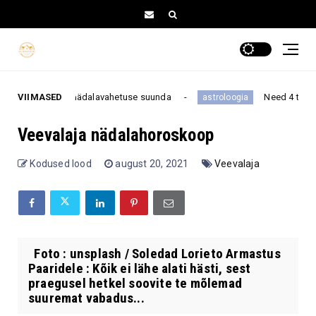
uuta kogu nädalavahetuse suunda
VIIMASED
Need 4 tähemärki on
astroloogia
Veevalaja nädalahoroskoop
Kodused lood
august 20, 2021
Veevalaja
Foto : unsplash / Soledad Lorieto Armastus
Paaridele : Kõik ei lähe alati hästi, sest
praegusel hetkel soovite te mõlemad
suuremat vabadus...