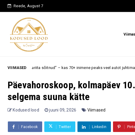
Reede, August 7
Viima
a sõitnud” – kas 70+ inimene peaks veel autot juhtima, kui reaktsioon pole 
VIIMASED
Päevahoroskoop, kolmapäev 10.
selgema suuna kätte
Kodused lood
juuni 09, 2026
Viimased
Facebook
Twitter
Linkedin
Pint