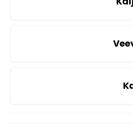
Kal
Vee
K