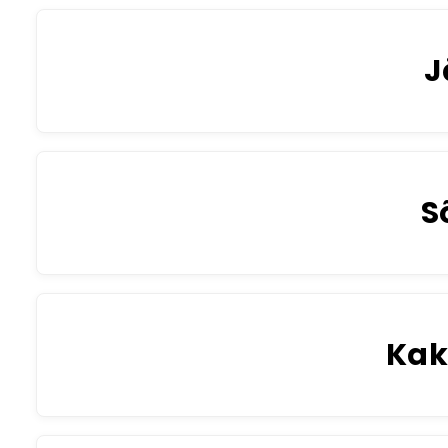
J
S
Kak