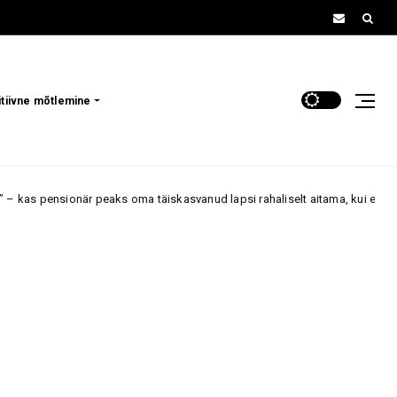
itiivne mõtlemine
s oma täiskasvanud lapsi rahaliselt aitama, kui endal jääb väheks?
A