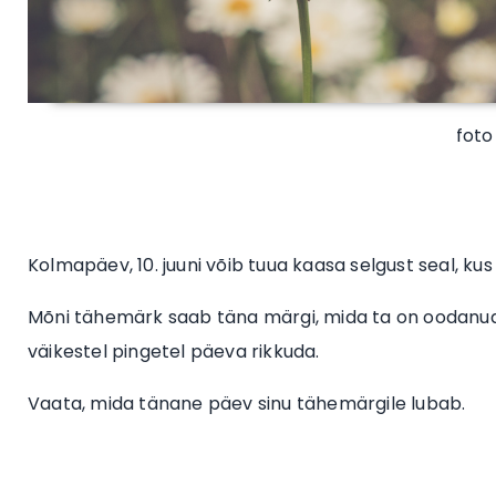
foto
Kolmapäev, 10. juuni võib tuua kaasa selgust seal, kus 
Mõni tähemärk saab täna märgi, mida ta on oodanud
väikestel pingetel päeva rikkuda.
Vaata, mida tänane päev sinu tähemärgile lubab.