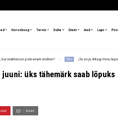
sed
Horoskoop
Tervis
Suhe
Dieet
Aed
Laps
Pos
enam endine?
„Ta on ju ikkagi minu laps” – kas pensionär peak
50+
 juuni: üks tähemärk saab lõpuks
erest
Email