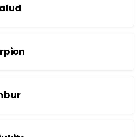
alud
rpion
mbur