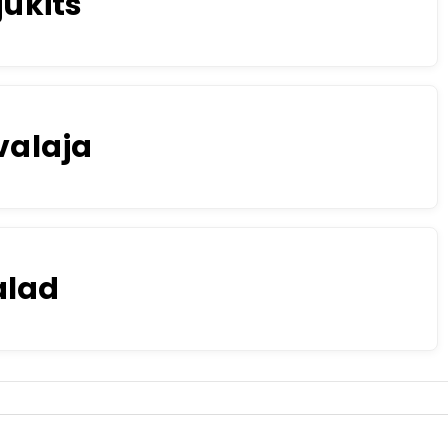
jukits
valaja
alad