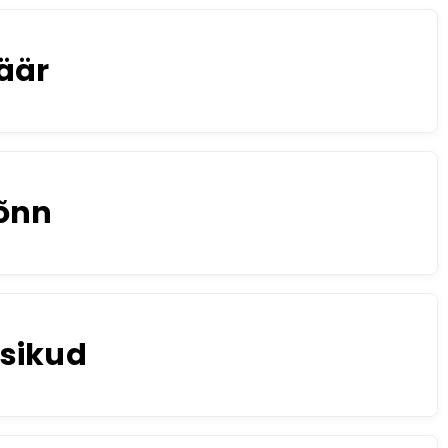
äär
õnn
sikud