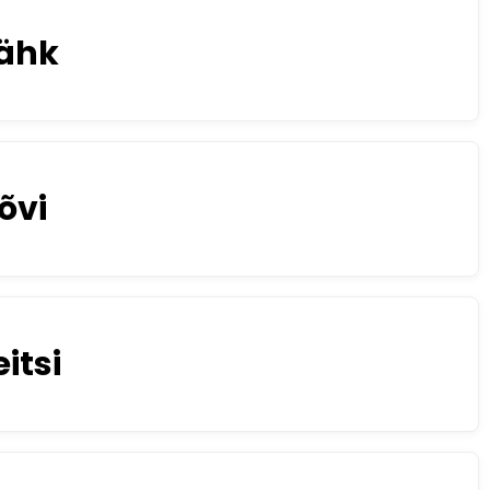
ähk
õvi
itsi