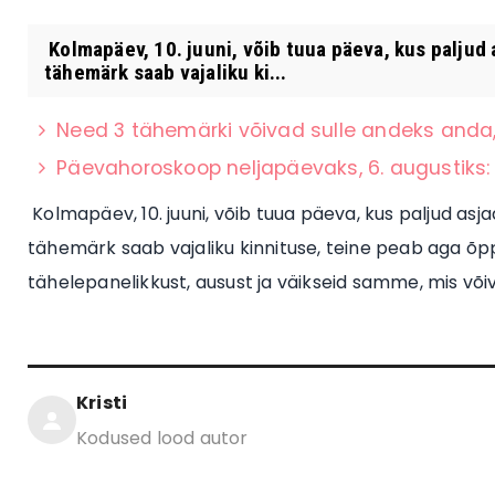
Kolmapäev, 10. juuni, võib tuua päeva, kus palju
tähemärk saab vajaliku ki...
Need 3 tähemärki võivad sulle andeks anda,
Päevahoroskoop neljapäevaks, 6. augustiks:
Kolmapäev, 10. juuni, võib tuua päeva, kus paljud a
tähemärk saab vajaliku kinnituse, teine peab aga õ
tähelepanelikkust, ausust ja väikseid samme, mis võiv
Kristi
Kodused lood autor