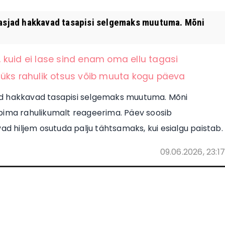
d asjad hakkavad tasapisi selgemaks muutuma. Mõni
 kuid ei lase sind enam oma ellu tagasi
 üks rahulik otsus võib muuta kogu päeva
sjad hakkavad tasapisi selgemaks muutuma. Mõni
ppima rahulikumalt reageerima. Päev soosib
ad hiljem osutuda palju tähtsamaks, kui esialgu paistab.
09.06.2026, 23:17