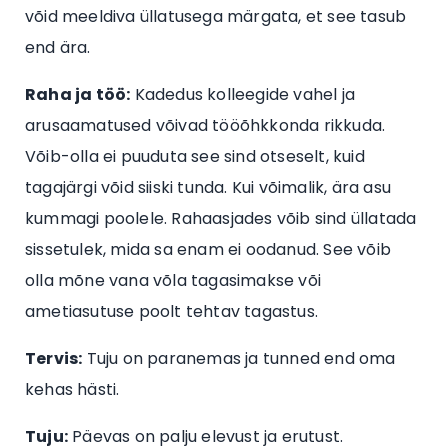
võid meeldiva üllatusega märgata, et see tasub
end ära.
Raha ja töö:
Kadedus kolleegide vahel ja
arusaamatused võivad tööõhkkonda rikkuda.
Võib-olla ei puuduta see sind otseselt, kuid
tagajärgi võid siiski tunda. Kui võimalik, ära asu
kummagi poolele. Rahaasjades võib sind üllatada
sissetulek, mida sa enam ei oodanud. See võib
olla mõne vana võla tagasimakse või
ametiasutuse poolt tehtav tagastus.
Tervis:
Tuju on paranemas ja tunned end oma
kehas hästi.
Tuju:
Päevas on palju elevust ja erutust.