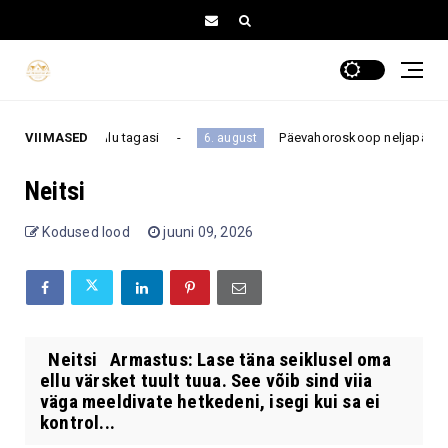
nd enam oma ellu tagasi
VIIMASED
Päevahoroskoop neljapäevaks, 6
6. august
Neitsi
Kodused lood
juuni 09, 2026
Neitsi Armastus: Lase täna seiklusel oma
ellu värsket tuult tuua. See võib sind viia
väga meeldivate hetkedeni, isegi kui sa ei
kontrol...