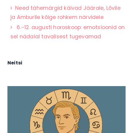
Need tähemärgid käivad Jäärale, Lõvile
ja Amburile kõige rohkem närvidele
6.–12. augusti horoskoop: emotsioonid on
sel nädalal tavalisest tugevamad
Neitsi