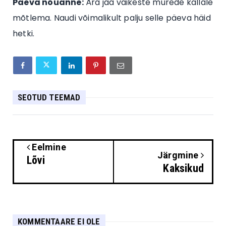
Päeva nõuanne:
Ära jää väikeste murede kallale
mõtlema. Naudi võimalikult palju selle päeva häid
hetki.
SEOTUD TEEMAD
Eelmine
Järgmine
Lõvi
Kaksikud
KOMMENTAARE EI OLE