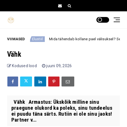
astuse
VIIMASED
Mida tähendab kollane pael välisuksel? See väike mä
Elustiil
Vähk
Kodused lood
juuni 09, 2026
Vähk Armastus: Ükskõik milline sinu
praegune olukord ka poleks, sinu tundeelus
ei puudu täna särts. Rutiin ei ole sinu jaoks!
Partner v...