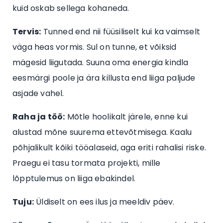
kuid oskab sellega kohaneda.
Tervis:
Tunned end nii füüsiliselt kui ka vaimselt
väga heas vormis. Sul on tunne, et võiksid
mägesid liigutada. Suuna oma energia kindla
eesmärgi poole ja ära killusta end liiga paljude
asjade vahel.
Raha ja töö:
Mõtle hoolikalt järele, enne kui
alustad mõne suurema ettevõtmisega. Kaalu
põhjalikult kõiki tööalaseid, aga eriti rahalisi riske.
Praegu ei tasu tormata projekti, mille
lõpptulemus on liiga ebakindel.
Tuju:
Üldiselt on ees ilus ja meeldiv päev.