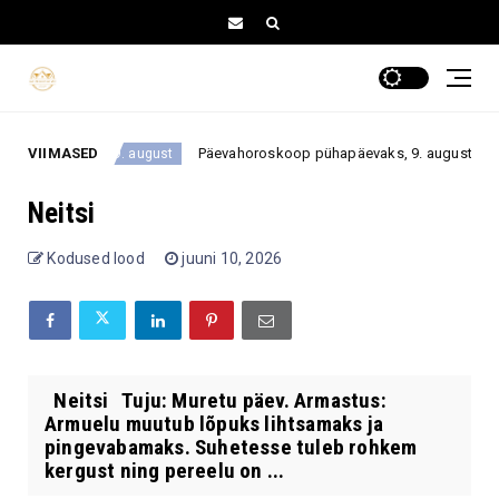
ehta?
VIIMASED
Päevahoroskoop pühapäevaks, 9. augustiks 2026: ü
9. august
Neitsi
Kodused lood
juuni 10, 2026
Neitsi Tuju: Muretu päev. Armastus:
Armuelu muutub lõpuks lihtsamaks ja
pingevabamaks. Suhetesse tuleb rohkem
kergust ning pereelu on ...