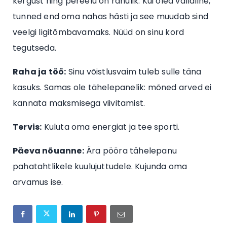
kergust ning pereelu on rahulik. Kui oled vallaline,
tunned end oma nahas hästi ja see muudab sind
veelgi ligitõmbavamaks. Nüüd on sinu kord
tegutseda.
Raha ja töö:
Sinu võistlusvaim tuleb sulle täna
kasuks. Samas ole tähelepanelik: mõned arved ei
kannata maksmisega viivitamist.
Tervis:
Kuluta oma energiat ja tee sporti.
Päeva nõuanne:
Ära pööra tähelepanu
pahatahtlikele kuulujuttudele. Kujunda oma
arvamus ise.