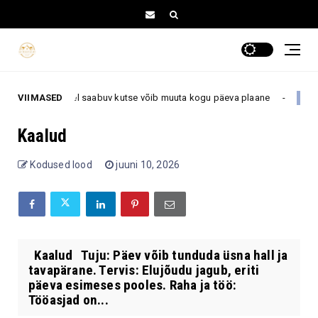
viimasel hetkel saabuv kutse võib muuta kogu päeva plaane
VIIMASED
Armast
Kaalud
Kodused lood
juuni 10, 2026
Kaalud Tuju: Päev võib tunduda üsna hall ja
tavapärane. Tervis: Elujõudu jagub, eriti
päeva esimeses pooles. Raha ja töö:
Tööasjad on...