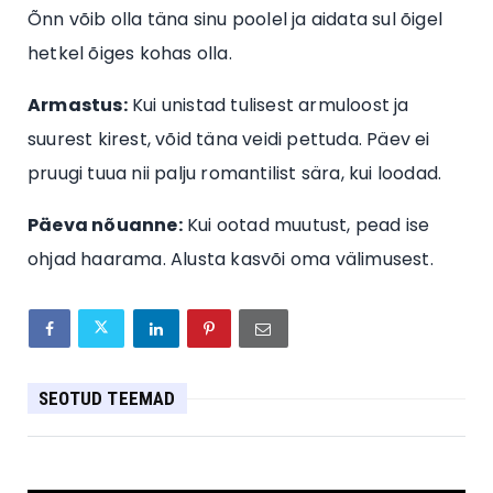
Õnn võib olla täna sinu poolel ja aidata sul õigel
hetkel õiges kohas olla.
Armastus:
Kui unistad tulisest armuloost ja
suurest kirest, võid täna veidi pettuda. Päev ei
pruugi tuua nii palju romantilist sära, kui loodad.
Päeva nõuanne:
Kui ootad muutust, pead ise
ohjad haarama. Alusta kasvõi oma välimusest.
SEOTUD TEEMAD