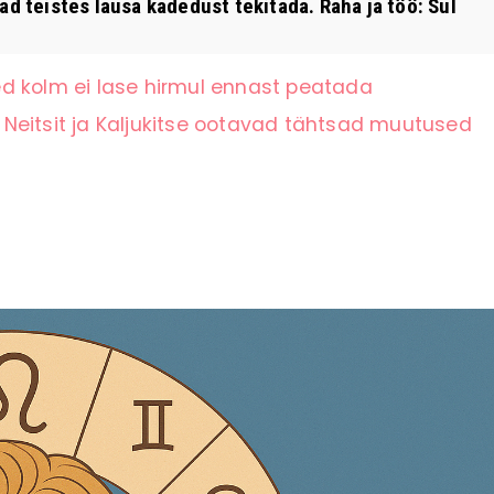
d teistes lausa kadedust tekitada. Raha ja töö: Sul
d kolm ei lase hirmul ennast peatada
Neitsit ja Kaljukitse ootavad tähtsad muutused