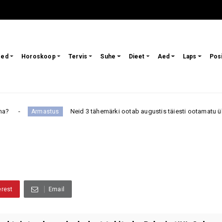
sed
Horoskoop
Tervis
Suhe
Dieet
Aed
Laps
Pos
Neid 3 tähemärki ootab augustis täiesti ootamatu üllatus, mis võ
astus
erest
Email