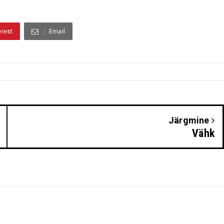
erest
Email
Järgmine
Vähk