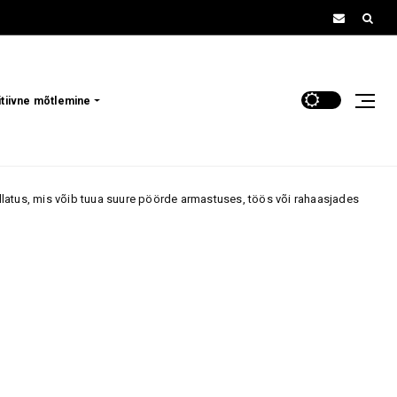
itiivne mõtlemine
ib tuua suure pöörde armastuses, töös või rahaasjades
astroloogia