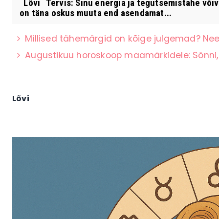
Lõvi Tervis: Sinu energia ja tegutsemistahe võiva
on täna oskus muuta end asendamat...
Millised tähemärgid on kõige julgemad? Nee
Augustikuu horoskoop maamärkidele: Sõnni, 
Lõvi