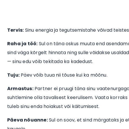
Tervis:
Sinu energia ja tegutsemistahe võivad teistes
Raha ja töö:
Sul on täna oskus muuta end asendamat
sind väga kõrgelt hinnata ning sulle võidakse usalda
— sinu edu võib tekitada ka kadedust.
Tuju:
Päev võib tuua nii tõuse kui ka mõõnu.
Armastus:
Partner ei pruugi täna sinu vaatenurgaga ni
suhtlemine olla tavalisest keerulisem. Vaata korrak
tuleb sinu enda hoiakust või käitumisest.
Päeva nõuanne:
Sul on soov, et sind märgataks ja et
kaugele.