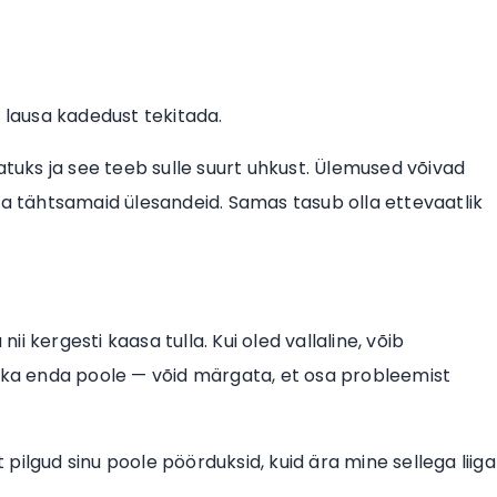
 lausa kadedust tekitada.
uks ja see teeb sulle suurt uhkust. Ülemused võivad
da tähtsamaid ülesandeid. Samas tasub olla ettevaatlik
i kergesti kaasa tulla. Kui oled vallaline, võib
s ka enda poole — võid märgata, et osa probleemist
 pilgud sinu poole pöörduksid, kuid ära mine sellega liiga