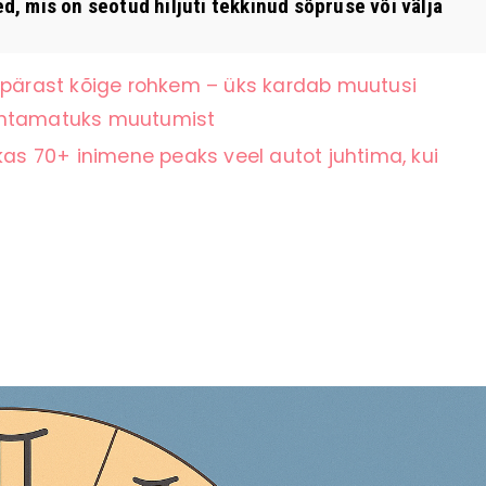
 mis on seotud hiljuti tekkinud sõpruse või välja
ärast kõige rohkem – üks kardab muutusi
nähtamatuks muutumist
kas 70+ inimene peaks veel autot juhtima, kui