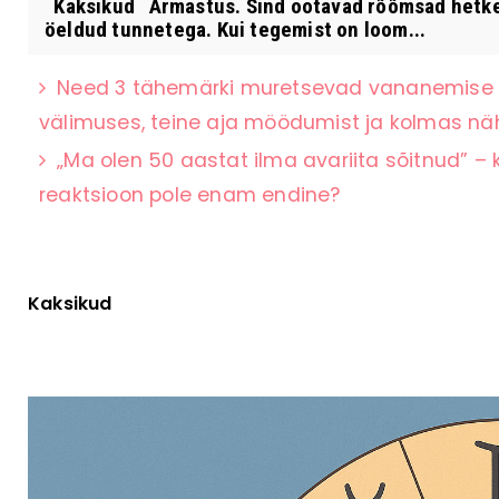
Kaksikud Armastus. Sind ootavad rõõmsad hetked,
öeldud tunnetega. Kui tegemist on loom...
Need 3 tähemärki muretsevad vananemise p
välimuses, teine aja möödumist ja kolmas 
„Ma olen 50 aastat ilma avariita sõitnud” – 
reaktsioon pole enam endine?
Kaksikud