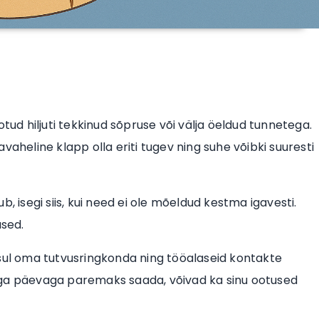
ud hiljuti tekkinud sõpruse või välja öeldud tunnetega.
vaheline klapp olla eriti tugev ning suhe võibki suuresti
, isegi siis, kui need ei ole mõeldud kestma igavesti.
sed.
 sul oma tutvusringkonda ning tööalaseid kontakte
ad iga päevaga paremaks saada, võivad ka sinu ootused