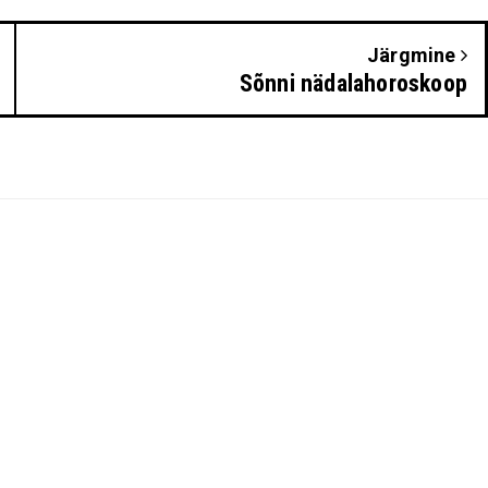
Järgmine
Sõnni nädalahoroskoop