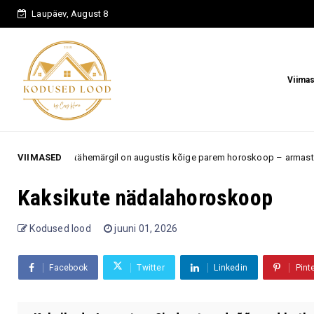
Laupäev, August 8
Viima
 tähemärgil on augustis kõige parem horoskoop – armastus, töö ja uued v
VIIMASED
Kaksikute nädalahoroskoop
Kodused lood
juuni 01, 2026
Facebook
Twitter
Linkedin
Pint