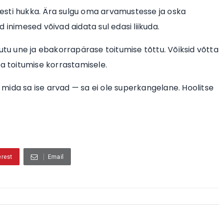
 kiiresti hukka. Ära sulgu oma arvamustesse ja oska
 inimesed võivad aidata sul edasi liikuda.
utu une ja ebakorrapärase toitumise tõttu. Võiksid võtta
ka toitumise korrastamisele.
, mida sa ise arvad — sa ei ole superkangelane. Hoolitse
erest
Email