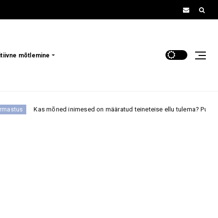
itiivne mõtlemine
ned inimesed on määratud teineteise ellu tulema? Punase paela legend anna