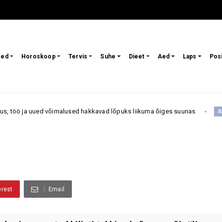
sed
Horoskoop
Tervis
Suhe
Dieet
Aed
Laps
Pos
õimalused hakkavad lõpuks liikuma õiges suunas
Kas mõ
Armastus
erest
Email