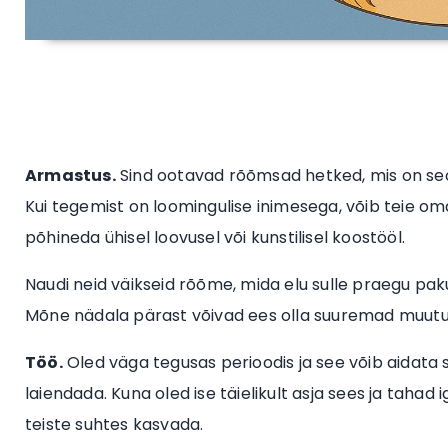
Armastus.
Sind ootavad rõõmsad hetked, mis on seot
Kui tegemist on loomingulise inimesega, võib teie oma
põhineda ühisel loovusel või kunstilisel koostööl.
Naudi neid väikseid rõõme, mida elu sulle praegu pakub
Mõne nädala pärast võivad ees olla suuremad muutu
Töö.
Oled väga tegusas perioodis ja see võib aidata
laiendada. Kuna oled ise täielikult asja sees ja tah
teiste suhtes kasvada.