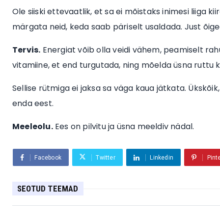
Ole siiski ettevaatlik, et sa ei mõistaks inimesi liiga
märgata neid, keda saab päriselt usaldada. Just õiged
Tervis.
Energiat võib olla veidi vähem, peamiselt rah
vitamiine, et end turgutada, ning mõelda üsna ruttu 
Sellise rütmiga ei jaksa sa väga kaua jätkata. Ükskõik
enda eest.
Meeleolu.
Ees on pilvitu ja üsna meeldiv nädal.
Facebook
Twitter
Linkedin
Pint
SEOTUD TEEMAD