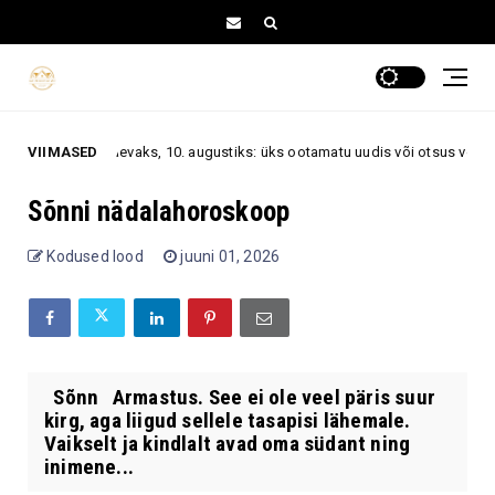
skoop esmaspäevaks, 10. augustiks: üks ootamatu uudis või otsus võib m
VIIMASED
Sõnni nädalahoroskoop
Kodused lood
juuni 01, 2026
Sõnn Armastus. See ei ole veel päris suur
kirg, aga liigud sellele tasapisi lähemale.
Vaikselt ja kindlalt avad oma südant ning
inimene...