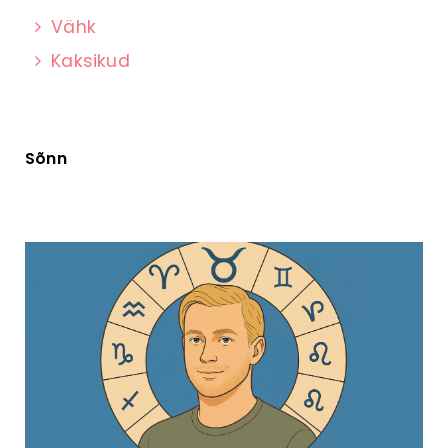
Vähk
Kaksikud
Sõnn