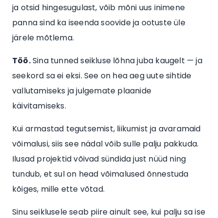
ja otsid hingesugulast, võib mõni uus inimene
panna sind ka iseenda soovide ja ootuste üle
järele mõtlema.
Töö.
Sina tunned seikluse lõhna juba kaugelt — ja
seekord sa ei eksi. See on hea aeg uute sihtide
vallutamiseks ja julgemate plaanide
käivitamiseks.
Kui armastad tegutsemist, liikumist ja avaramaid
võimalusi, siis see nädal võib sulle palju pakkuda.
Ilusad projektid võivad sündida just nüüd ning
tundub, et sul on head võimalused õnnestuda
kõiges, mille ette võtad.
Sinu seiklusele seab piire ainult see, kui palju sa ise