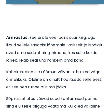
Armastus.
See ei ole veel päris suur kirg, aga
liigud sellele tasapisi lähemale. Vaikselt ja kindlalt
avad oma südant ning inimene, kes sulle korda
läheb, leiab seal üha rohkem oma koha.
Kahekesi olemise rõõmud võivad teha sind väga
õnnelikuks. Oluline on ainult hoolitseda selle eest,
et see hea tunne püsima jääks.
Sõprussuhetes võivad uued kohtumised panna
sind elu teise pilguga vaatama. Kui oled vallaline