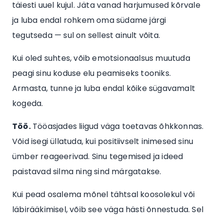
täiesti uuel kujul. Jäta vanad harjumused kõrvale
ja luba endal rohkem oma südame järgi
tegutseda — sul on sellest ainult võita.
Kui oled suhtes, võib emotsionaalsus muutuda
peagi sinu koduse elu peamiseks tooniks.
Armasta, tunne ja luba endal kõike sügavamalt
kogeda.
Töö.
Tööasjades liigud väga toetavas õhkkonnas.
Võid isegi üllatuda, kui positiivselt inimesed sinu
ümber reageerivad. Sinu tegemised ja ideed
paistavad silma ning sind märgatakse.
Kui pead osalema mõnel tähtsal koosolekul või
läbirääkimisel, võib see väga hästi õnnestuda. Sel