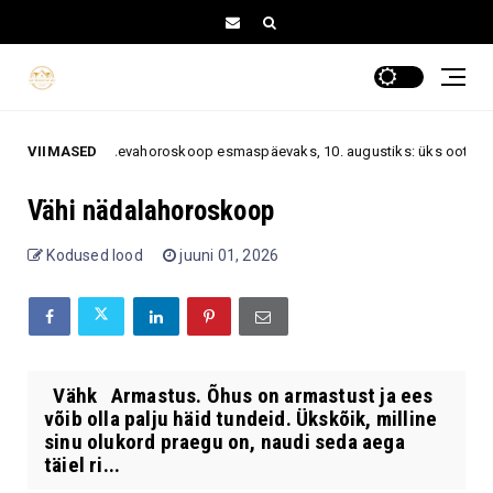
VIIMASED
Päevahoroskoop esmaspäevaks, 10. augustiks: üks ootamatu 
ugust 2026
Vähi nädalahoroskoop
Kodused lood
juuni 01, 2026
Vähk Armastus. Õhus on armastust ja ees
võib olla palju häid tundeid. Ükskõik, milline
sinu olukord praegu on, naudi seda aega
täiel ri...