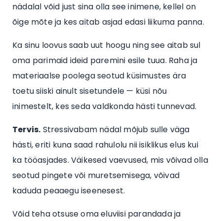
nädalal võid just sina olla see inimene, kellel on
õige mõte ja kes aitab asjad edasi liikuma panna.
Ka sinu loovus saab uut hoogu ning see aitab sul
oma parimaid ideid paremini esile tuua. Raha ja
materiaalse poolega seotud küsimustes ära
toetu siiski ainult sisetundele — küsi nõu
inimestelt, kes seda valdkonda hästi tunnevad.
Tervis.
Stressivabam nädal mõjub sulle väga
hästi, eriti kuna saad rahulolu nii isiklikus elus kui
ka tööasjades. Väikesed vaevused, mis võivad olla
seotud pingete või muretsemisega, võivad
kaduda peaaegu iseenesest.
Võid teha otsuse oma eluviisi parandada ja