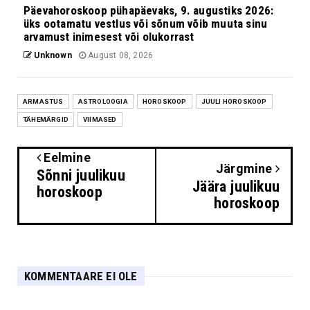
Päevahoroskoop pühapäevaks, 9. augustiks 2026:
üks ootamatu vestlus või sõnum võib muuta sinu
arvamust inimesest või olukorrast
Unknown
August 08, 2026
ARMASTUS
ASTROLOOGIA
HOROSKOOP
JUULI HOROSKOOP
TÄHEMÄRGID
VIIMASED
Eelmine
Järgmine
Sõnni juulikuu
Jäära juulikuu
horoskoop
horoskoop
KOMMENTAARE EI OLE