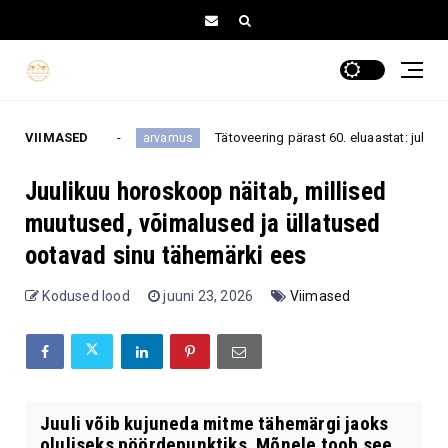
peatüki
VIIMASED
Tätoveering pärast 60. eluaastat: julge eneseväl
arvamus
Juulikuu horoskoop näitab, millised
muutused, võimalused ja üllatused
ootavad sinu tähemärki ees
Kodused lood
juuni 23, 2026
Viimased
Juuli võib kujuneda mitme tähemärgi jaoks
oluliseks pöördepunktiks. Mõnele toob see