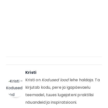
Kristi
Kristi on
Kodused lood
lehe haldaja. Ta
kirjutab kodu, pere ja igapäevaelu
teemadel, tuues lugejateni praktilisi
nõuandeid ja inspiratsiooni.