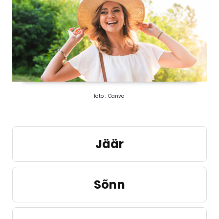
foto : Canva
Jäär
Sõnn