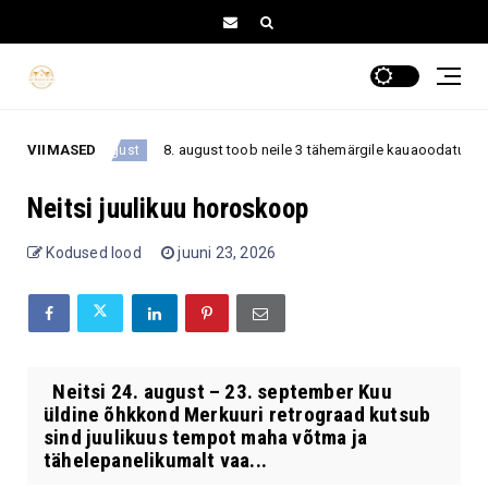
VIIMASED
8. august toob neile 3 tähemärgile kauaoodatud pöörde 
8. august
Neitsi juulikuu horoskoop
Kodused lood
juuni 23, 2026
Neitsi 24. august – 23. september Kuu
üldine õhkkond Merkuuri retrograad kutsub
sind juulikuus tempot maha võtma ja
tähelepanelikumalt vaa...