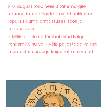
8. august toob neile 3 tähemärgile
kauaoodatud pöörde – asjad hakkavad
lõpuks liikuma armastuses, töös ja
rahaasjades
Milline lillekimp tõmbab sind kõige
rohkem? Sinu valik võib paljastada, millist
muutust sa praegu kõige rohkem vajad