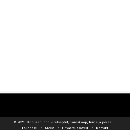
©
2026 | Kodused lood – retseptid, horoskoop, tervis ja pereelu |
Esilehele
Meist
Privaatsussätted
Kontakt