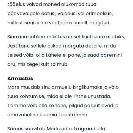
tööelus võivad mõned olukorrad tuua
päevavalgele ootusi, vajadusi või erimeelsusi,
millest seni ei ole veel päris ausalt räägitud.
Sinu analüütiline mõistus on sel kuul suureks abiks.
Just tänu sellele oskad märgata detaile, mida
teised võib-olla tähele ei pane, ja saad paremini
aru, mis tegelikult toimub.
Armastus
Mars muudab sinu armuelu kirglikumaks ja võib
tuua kohtumise, mida ei ole lihtne unustada.
Tõmme võib olla kohene, pilgud paljuütlevad ja
omavaheline keemia täiesti ilmne.
Samas soovitab Merkuuri retrograad olla