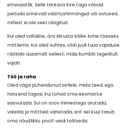
ettevaatlik. Selle tärkava kire taga võivad
peituda erinevad väärtushinnangud või ootused,
millest ei ole veel räägitud.
Kui oled vallaline, ära kiirusta kõike kohe tõsiseks
mõtlema. Kui oled suhtes, võib juuli tuua vajaduse
rääkida ausamalt sellest, mida kumbki tegelikult
vajab.
Töö ja raha
Oled väga pühendunud sellele, mida teed, ega
hoia end tagasi, kui tahad oma eesmärke
saavutada. Sul on soov inimestega arutada,
vaielda ja mõtteid vahetada, ent sel kuul tasub
oma nõudlikku poolt veidi talitseda.