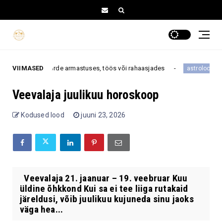
tuua suure pöörde armastuses, töös või rahaasjades
VIIMASED
Ne
astroloogia
Veevalaja juulikuu horoskoop
Kodused lood
juuni 23, 2026
Veevalaja 21. jaanuar – 19. veebruar Kuu
üldine õhkkond Kui sa ei tee liiga rutakaid
järeldusi, võib juulikuu kujuneda sinu jaoks
väga hea...