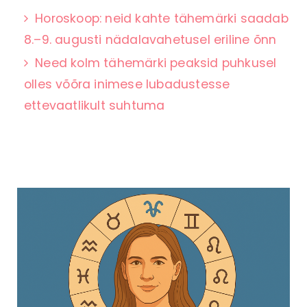
Horoskoop: neid kahte tähemärki saadab
8.–9. augusti nädalavahetusel eriline õnn
Need kolm tähemärki peaksid puhkusel
olles võõra inimese lubadustesse
ettevaatlikult suhtuma