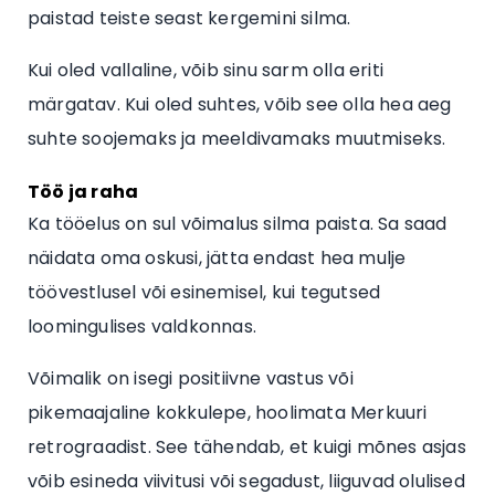
paistad teiste seast kergemini silma.
Kui oled vallaline, võib sinu sarm olla eriti
märgatav. Kui oled suhtes, võib see olla hea aeg
suhte soojemaks ja meeldivamaks muutmiseks.
Töö ja raha
Ka tööelus on sul võimalus silma paista. Sa saad
näidata oma oskusi, jätta endast hea mulje
töövestlusel või esinemisel, kui tegutsed
loomingulises valdkonnas.
Võimalik on isegi positiivne vastus või
pikemaajaline kokkulepe, hoolimata Merkuuri
retrograadist. See tähendab, et kuigi mõnes asjas
võib esineda viivitusi või segadust, liiguvad olulised