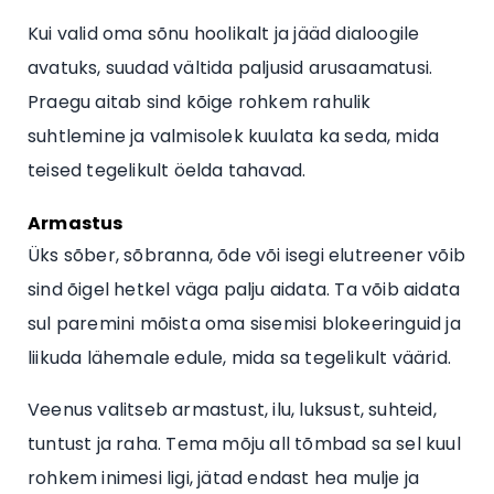
Kui valid oma sõnu hoolikalt ja jääd dialoogile
avatuks, suudad vältida paljusid arusaamatusi.
Praegu aitab sind kõige rohkem rahulik
suhtlemine ja valmisolek kuulata ka seda, mida
teised tegelikult öelda tahavad.
Armastus
Üks sõber, sõbranna, õde või isegi elutreener võib
sind õigel hetkel väga palju aidata. Ta võib aidata
sul paremini mõista oma sisemisi blokeeringuid ja
liikuda lähemale edule, mida sa tegelikult väärid.
Veenus valitseb armastust, ilu, luksust, suhteid,
tuntust ja raha. Tema mõju all tõmbad sa sel kuul
rohkem inimesi ligi, jätad endast hea mulje ja