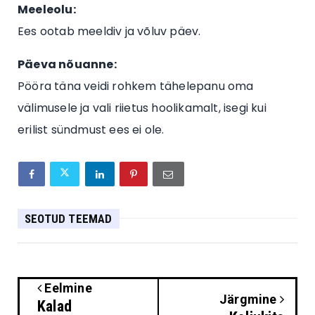
Meeleolu:
Ees ootab meeldiv ja võluv päev.
Päeva nõuanne:
Pööra täna veidi rohkem tähelepanu oma
välimusele ja vali riietus hoolikamalt, isegi kui
erilist sündmust ees ei ole.
SEOTUD TEEMAD
Eelmine
Järgmine
Kalad