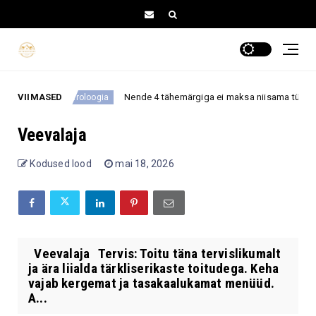
ega
VIIMASED
Nende 4 tähemärgiga ei maksa niisama tüli norida,
astroloogia
Veevalaja
Kodused lood
mai 18, 2026
Veevalaja Tervis: Toitu täna tervislikumalt
ja ära liialda tärkliserikaste toitudega. Keha
vajab kergemat ja tasakaalukamat menüüd.
A...