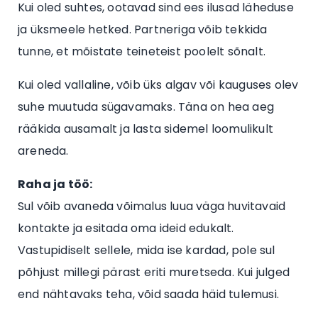
Kui oled suhtes, ootavad sind ees ilusad läheduse
ja üksmeele hetked. Partneriga võib tekkida
tunne, et mõistate teineteist poolelt sõnalt.
Kui oled vallaline, võib üks algav või kauguses olev
suhe muutuda sügavamaks. Täna on hea aeg
rääkida ausamalt ja lasta sidemel loomulikult
areneda.
Raha ja töö:
Sul võib avaneda võimalus luua väga huvitavaid
kontakte ja esitada oma ideid edukalt.
Vastupidiselt sellele, mida ise kardad, pole sul
põhjust millegi pärast eriti muretseda. Kui julged
end nähtavaks teha, võid saada häid tulemusi.