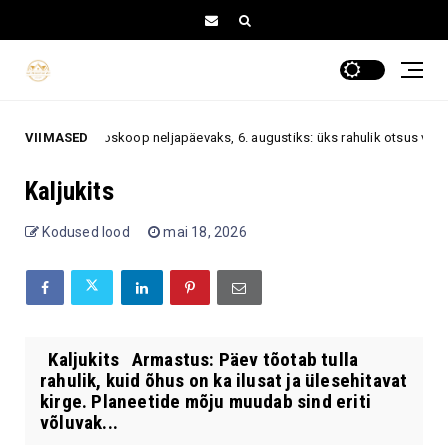
Päevahoroskoop neljapäevaks, 6. augustiks: üks rahulik otsus võib m
VIIMASED
t
Kaljukits
Kodused lood
mai 18, 2026
Kaljukits Armastus: Päev tõotab tulla
rahulik, kuid õhus on ka ilusat ja ülesehitavat
kirge. Planeetide mõju muudab sind eriti
võluvak...