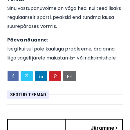
Sinu vastupanuvõime on väga hea. Kui teed lisaks
regulaarselt sporti, peaksid end tundma lausa
suurepärases vormis.
Päeva nõuanne:
Isegi kui sul pole kaaluga probleeme, ära anna
liiga sageli järele maiustamis- või näksimisihale.
SEOTUD TEEMAD
Järgmine