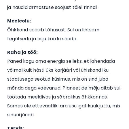
ja naudid armastuse soojust täiel rinnal.
Meeleolu:
Õhkkond soosib tõhusust. Sul on lihtsam
tegutseda ja asju korda saada.
Raha ja töö:
Paned kogu oma energia selleks, et lahendada
võimalikult hästi üks karjääri või ühiskondliku
staatusega seotud küsimus, mis on sind juba
mõnda aega vaevanud. Planeetide mõju aitab sul
töötada meeldivas ja sõbralikus õhkkonnas.
Samas ole ettevaatlik: ära usu igat kuulujuttu, mis
sinuni jõuab.
Tervis: