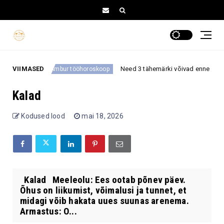
õnne
VIIMASED
Need 3 tähemärki võivad enne septembri a
Ambur tööhoroskoop
Kalad
Kodused lood
mai 18, 2026
Kalad Meeleolu: Ees ootab põnev päev.
Õhus on liikumist, võimalusi ja tunnet, et
midagi võib hakata uues suunas arenema.
Armastus: O...