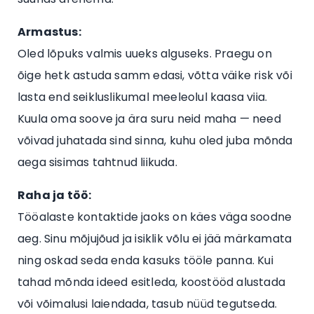
Armastus:
Oled lõpuks valmis uueks alguseks. Praegu on
õige hetk astuda samm edasi, võtta väike risk või
lasta end seikluslikumal meeleolul kaasa viia.
Kuula oma soove ja ära suru neid maha — need
võivad juhatada sind sinna, kuhu oled juba mõnda
aega sisimas tahtnud liikuda.
Raha ja töö:
Tööalaste kontaktide jaoks on käes väga soodne
aeg. Sinu mõjujõud ja isiklik võlu ei jää märkamata
ning oskad seda enda kasuks tööle panna. Kui
tahad mõnda ideed esitleda, koostööd alustada
või võimalusi laiendada, tasub nüüd tegutseda.