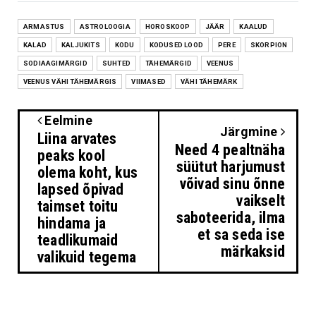
ARMASTUS
ASTROLOOGIA
HOROSKOOP
JÄÄR
KAALUD
KALAD
KALJUKITS
KODU
KODUSED LOOD
PERE
SKORPION
SODIAAGIMÄRGID
SUHTED
TÄHEMÄRGID
VEENUS
VEENUS VÄHI TÄHEMÄRGIS
VIIMASED
VÄHI TÄHEMÄRK
Eelmine
Järgmine
Liina arvates
Need 4 pealtnäha
peaks kool
süütut harjumust
olema koht, kus
võivad sinu õnne
lapsed õpivad
vaikselt
taimset toitu
saboteerida, ilma
hindama ja
et sa seda ise
teadlikumaid
märkaksid
valikuid tegema