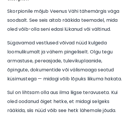
Skorpionile mõjub Veenus Vähi tähemärgis väga
soodsalt. See seis aitab rääkida teemadel, mida
oled võib-olla seni edasi lükanud või vältinud.
Sügavamad vestlused võivad nüüd kulgeda
loomulikumalt ja vähem pingeliselt. Olgu tegu
armastuse, pereasjade, tulevikuplaanide,
õpingute, dokumentide või välismaaga seotud
küsimustega — midagi võib lõpuks liikuma hakata.
Sul on lihtsam olla aus ilma liigse teravuseta. Kui
oled oodanud õiget hetke, et midagi selgeks
rääkida, siis nüüd võib see hetk lähemale jõuda.