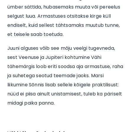
ümber sättida, hubasemaks muuta või pereelus
selgust luua. Armastuses otsitakse kirge küll
endiselt, kuid sellest tähtsamaks muutub tunne,
et teisele saab toetuda.
Juuni alguses võib see mõju veelgi tugevneda,
sest Veenuse ja Jupiteri kohtumine Vähi
tähemärgis loob eriti soodsa aja armastuse, raha
ja suhetega seotud teemade jaoks. Marsi
liikumine Sõnnis lisab sellele kõigele praktilisust:
nüüd ei piisa ainult unistamisest, tuleb ka päriselt
midagi paika panna.