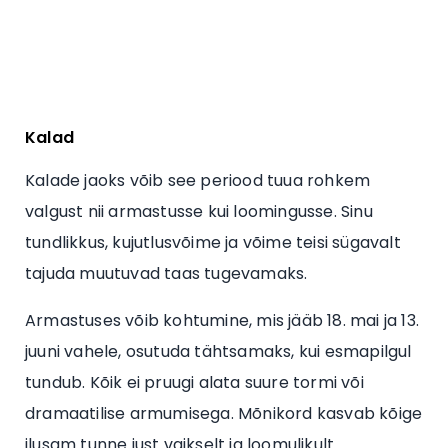
Kalad
Kalade jaoks võib see periood tuua rohkem
valgust nii armastusse kui loomingusse. Sinu
tundlikkus, kujutlusvõime ja võime teisi sügavalt
tajuda muutuvad taas tugevamaks.
Armastuses võib kohtumine, mis jääb 18. mai ja 13.
juuni vahele, osutuda tähtsamaks, kui esmapilgul
tundub. Kõik ei pruugi alata suure tormi või
dramaatilise armumisega. Mõnikord kasvab kõige
ilusam tunne just vaikselt ja loomulikult.