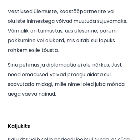
Vestlused ülemuste, koostööpartnerite või
oluliste inimestega võivad muutuda sujuvamaks.
Võimalik on tunnustus, uus ülesanne, parem
pakkumine või olukord, mis aitab sul lõpuks
rohkem esile tõusta.
Sinu pehmus ja diplomaatia ei ole nõrkus. Just
need omadused võivad praegu aidata sul
saavutada midagi, mille nimel oled juba mõnda
aega vaeva näinud.
Kaljukits
Kaljukits võib selle perioodi jooksul tunda, et süda