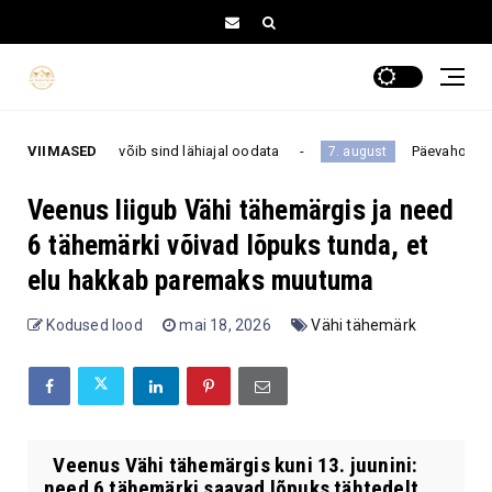
s võib sind lähiajal oodata
VIIMASED
Päevahoroskoop reedeks, 7. 
7. august
Veenus liigub Vähi tähemärgis ja need
6 tähemärki võivad lõpuks tunda, et
elu hakkab paremaks muutuma
Kodused lood
mai 18, 2026
Vähi tähemärk
Veenus Vähi tähemärgis kuni 13. juunini:
need 6 tähemärki saavad lõpuks tähtedelt