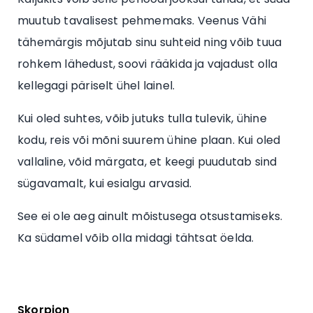
muutub tavalisest pehmemaks. Veenus Vähi
tähemärgis mõjutab sinu suhteid ning võib tuua
rohkem lähedust, soovi rääkida ja vajadust olla
kellegagi päriselt ühel lainel.
Kui oled suhtes, võib jutuks tulla tulevik, ühine
kodu, reis või mõni suurem ühine plaan. Kui oled
vallaline, võid märgata, et keegi puudutab sind
sügavamalt, kui esialgu arvasid.
See ei ole aeg ainult mõistusega otsustamiseks.
Ka südamel võib olla midagi tähtsat öelda.
Skorpion