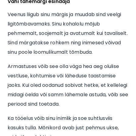
Vähi tähemärgi esindaja
Veenus liigub sinu märgis ja muudab sind veelgi
ligitõmbavamaks. Sinu kohalolu mõjub
pehmemalt, soojemalt ja avatumalt kui tavaliselt.
Sind märgatakse rohkem ning inimesed võivad
sinu poole loomulikumalt tõmbuda.
Armastuses võib see olla väga hea aeg olulise
vestluse, kohtumise või läheduse taastamise
jaoks. Kui oled oodanud sobivat hetke, et kellelegi
midagi öelda või samm lähemale astuda, võib see
periood sind toetada.
Ka tööelus võib sinu inimlik ja soe suhtlusviis
kasuks tulla. Mõnikord avab just pehmus ukse,