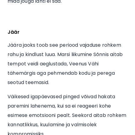
mida jõuga lahti ei saa.
Jäär
Jäära jaoks toob see periood vajaduse rohkem
rahu ja kindlust luua. Marsi liikumine Sõnnis aitab
tempot veidi aeglustada, Veenus Vähi
tähemärgis aga pehmendab kodu ja perega
seotud teemasid.
Väikesed igapäevased pinged võivad hakata
paremini lahenema, kui sa ei reageeri kohe
esimese emotsiooni pealt. Seekord aitab rohkem
kannatlikkus, kuulamine ja valmisolek
kompromissiks.