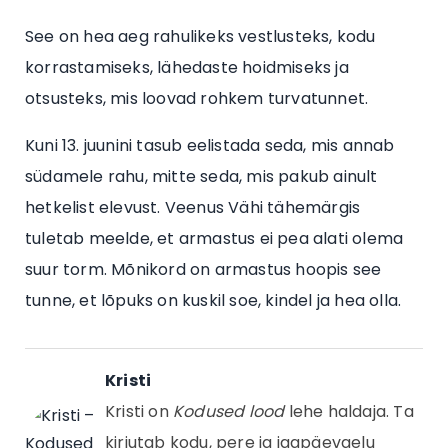
See on hea aeg rahulikeks vestlusteks, kodu
korrastamiseks, lähedaste hoidmiseks ja
otsusteks, mis loovad rohkem turvatunnet.
Kuni 13. juunini tasub eelistada seda, mis annab
südamele rahu, mitte seda, mis pakub ainult
hetkelist elevust. Veenus Vähi tähemärgis
tuletab meelde, et armastus ei pea alati olema
suur torm. Mõnikord on armastus hoopis see
tunne, et lõpuks on kuskil soe, kindel ja hea olla.
Kristi
Kristi on
Kodused lood
lehe haldaja. Ta
kirjutab kodu, pere ja igapäevaelu