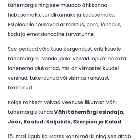
tähemärgis ning see muudab õhkkonna
hubasemaks, tundlikumaks ja kodusemaks.
Esiplaanile tõusevad armastus, pere, lähedus,
kodu ja emotsionaalne turvatunne.
See periood võib tuua kergendust eriti kuuele
tähemärgile. Nende jaoks võivad lõpuks hakata
lahenema olukorrad, mis on viimastel kuudel
veninud, takerdunud või sisimas rahutust
tekitanud.
Kõige rohkem võivad Veenuse liikumist Vähi
tähemärgis tunda
Vähi tähemärgi esindaja,
Jäär, Kaalud, Kaljukits, Skorpion ja Kalad
.
mail liigub ka Marss Sõnni märki ning see aitab