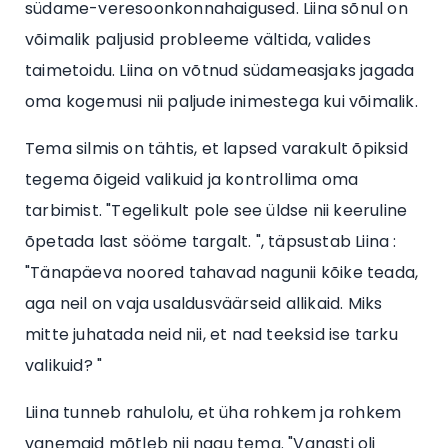
südame-veresoonkonnahaigused. Liina sõnul on
võimalik paljusid probleeme vältida, valides
taimetoidu. Liina on võtnud südameasjaks jagada
oma kogemusi nii paljude inimestega kui võimalik.
Tema silmis on tähtis, et lapsed varakult õpiksid
tegema õigeid valikuid ja kontrollima oma
tarbimist. "Tegelikult pole see üldse nii keeruline
õpetada last sööme targalt. ", täpsustab Liina :
"Tänapäeva noored tahavad nagunii kõike teada,
aga neil on vaja usaldusväärseid allikaid. Miks
mitte juhatada neid nii, et nad teeksid ise tarku
valikuid? "
Liina tunneb rahulolu, et üha rohkem ja rohkem
vanemaid mõtleb nii nagu tema. "Vanasti oli