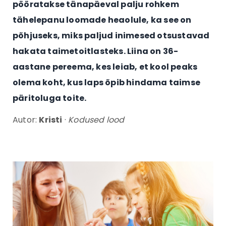
pööratakse tänapäeval palju rohkem
tähelepanu loomade heaolule, ka see on
põhjuseks, miks paljud inimesed otsustavad
hakata taimetoitlasteks. Liina on 36-
aastane pereema, kes leiab, et kool peaks
olema koht, kus laps õpib hindama taimse
päritoluga toite.
Autor:
Kristi
·
Kodused lood