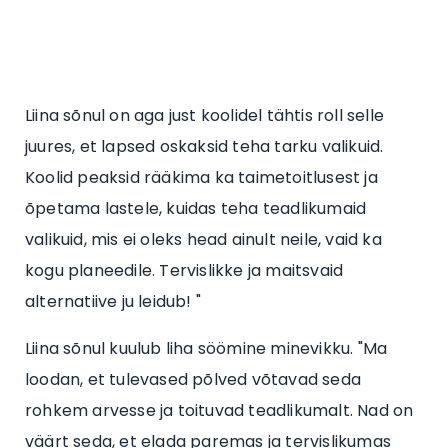
Liina sõnul on aga just koolidel tähtis roll selle
juures, et lapsed oskaksid teha tarku valikuid.
Koolid peaksid rääkima ka taimetoitlusest ja
õpetama lastele, kuidas teha teadlikumaid
valikuid, mis ei oleks head ainult neile, vaid ka
kogu planeedile. Tervislikke ja maitsvaid
alternatiive ju leidub! "
Liina sõnul kuulub liha söömine minevikku. "Ma
loodan, et tulevased põlved võtavad seda
rohkem arvesse ja toituvad teadlikumalt. Nad on
väärt seda, et elada paremas ja tervislikumas