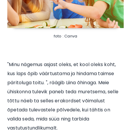
foto : Canva
"Minu nägemus asjast oleks, et kool oleks koht,
kus laps õpib väärtustama ja hindama taimse
päritoluga toitu. ", räägib Liina õhinaga. Meie
ühiskonna tulevik paneb teda muretsema, selle
tõttu näeb ta selles erakordset võimalust
õpetada tulevastele põlvedele, kui tähtis on
valida seda, mida süüa ning tarbida
vastutustundlikumalt.