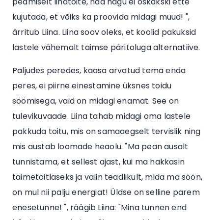
peamiselt lihatoite, nad nagu ei oskakski ette
kujutada, et võiks ka proovida midagi muud! ",
ärritub Liina. Liina soov oleks, et koolid pakuksid
lastele vähemalt taimse päritoluga alternatiive.
Paljudes peredes, kaasa arvatud tema enda
peres, ei piirne einestamine üksnes toidu
söömisega, vaid on midagi enamat. See on
tulevikuvaade. Liina tahab midagi oma lastele
pakkuda toitu, mis on samaaegselt tervislik ning
mis austab loomade heaolu. "Ma pean ausalt
tunnistama, et sellest ajast, kui ma hakkasin
taimetoitlaseks ja valin teadlikult, mida ma söön,
on mul nii palju energiat! Üldse on selline parem
enesetunne! ", räägib Liina: "Mina tunnen end