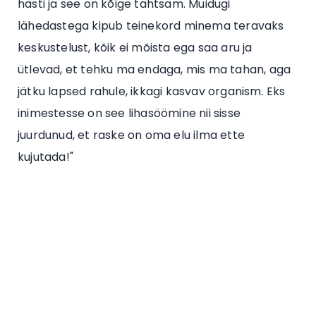
hästi ja see on kõige tähtsam. Muidugi
lähedastega kipub teinekord minema teravaks
keskustelust, kõik ei mõista ega saa aru ja
ütlevad, et tehku ma endaga, mis ma tahan, aga
jätku lapsed rahule, ikkagi kasvav organism. Eks
inimestesse on see lihasöömine nii sisse
juurdunud, et raske on oma elu ilma ette
kujutada!"