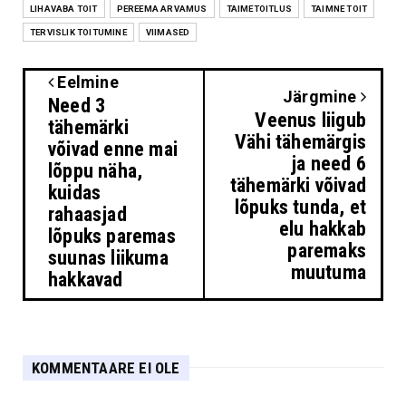
LIHAVABA TOIT
PEREEMA ARVAMUS
TAIMETOITLUS
TAIMNE TOIT
TERVISLIK TOITUMINE
VIIMASED
Eelmine
Järgmine
Need 3
Veenus liigub
tähemärki
Vähi tähemärgis
võivad enne mai
ja need 6
lõppu näha,
tähemärki võivad
kuidas
lõpuks tunda, et
rahaasjad
elu hakkab
lõpuks paremas
paremaks
suunas liikuma
muutuma
hakkavad
KOMMENTAARE EI OLE