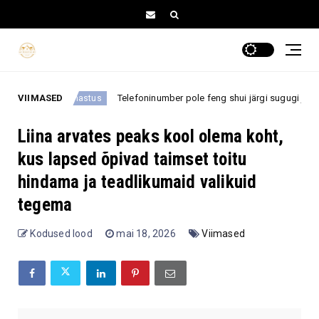
VIIMASED
Telefoninumber pole feng shui järgi sugugi juhuslik: need
Armastus
Liina arvates peaks kool olema koht,
kus lapsed õpivad taimset toitu
hindama ja teadlikumaid valikuid
tegema
Kodused lood
mai 18, 2026
Viimased