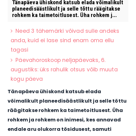
Tänapäeva ühiskond katsub elada võimalikult
planeedisäästlikult ja selle tõttu räägitakse
rohkem ka taimetoitlusest. Üha rohkem j...
Need 3 tähemärki võivad sulle andeks
anda, kuid ei lase sind enam oma ellu
tagasi
Päevahoroskoop neljapäevaks, 6.
augustiks: üks rahulik otsus võib muuta
kogu päeva
Tänapäeva ühiskond katsub elada
võimalikult planeedisäästlikult ja selle tõttu
räägitakse rohkem ka taimetoitlusest. Üha
rohkem ja rohkem on inimesi, kes annavad
endale aru olukorra tõsidusest, samuti