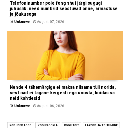
Telefoninumber pole feng shui järgi sugugi
juhuslik: need numbrid seostuvad õnne, armastuse
ja jõukusega
Unknown
August 07, 2026
Nende 4 tähemärgiga ei maksa niisama tüli norida,
sest nad ei tagane kergesti ega unusta, kuidas sa
neid kohtlesid
Unknown
August 06, 2026
KODUSED LOOD
KOOLISÖÖKLA
KOOLITOIT
LAPSED JA TOITUMINE