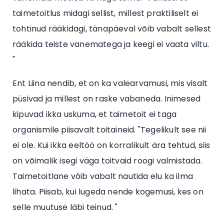
taimetoitlus midagi sellist, millest praktiliselt ei
tohtinud rääkidagi, tänapäeval võib vabalt sellest
rääkida teiste vanematega ja keegi ei vaata viltu.
"
Ent Liina nendib, et on ka valearvamusi, mis visalt
püsivad ja millest on raske vabaneda. Inimesed
kipuvad ikka uskuma, et taimetoit ei taga
organismile piisavalt toitaineid. "Tegelikult see nii
ei ole. Kui ikka eeltöö on korralikult ära tehtud, siis
on võimalik isegi väga toitvaid roogi valmistada.
Taimetoitlane võib vabalt nautida elu ka ilma
lihata. Piisab, kui lugeda nende kogemusi, kes on
selle muutuse läbi teinud. "