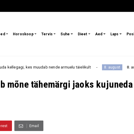
sed
Horoskoop
Tervis
Suhe
Dieet
Aed
Laps
Pos
dab nende armuelu täielikult
8. august toob neile 3 tä
8. august
b mõne tähemärgi jaoks kujuneda
erest
Email