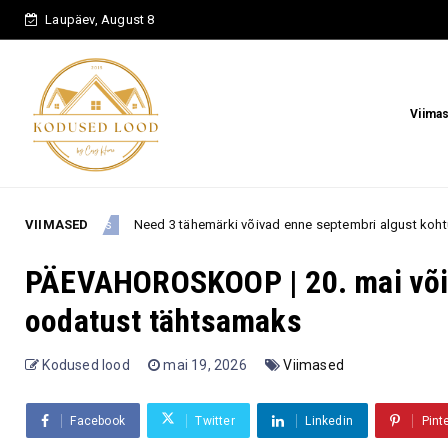
Laupäev, August 8
Viima
Need 3 tähemärki võivad enne septembri algust kohtuda kellegagi, kes muu
VIIMASED
PÄEVAHOROSKOOP | 20. mai või
oodatust tähtsamaks
Kodused lood
mai 19, 2026
Viimased
Facebook
Twitter
Linkedin
Pint