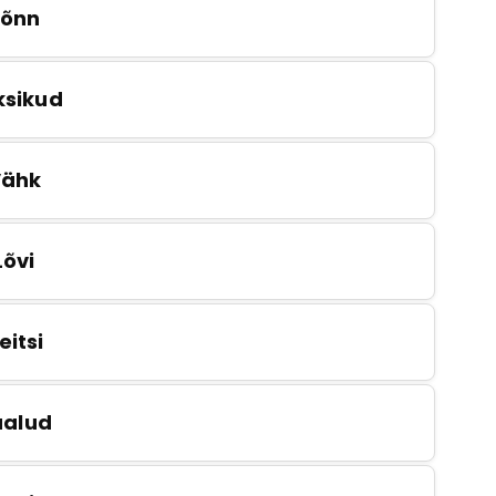
Sõnn
ksikud
Vähk
Lõvi
eitsi
aalud