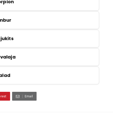
orpion
mbur
jukits
valaja
alad
erest
Email