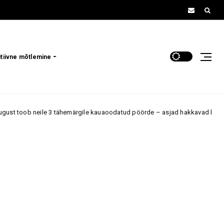
itiivne mõtlemine
hemärgile kauaoodatud pöörde – asjad hakkavad lõpuks liikuma armastuses,