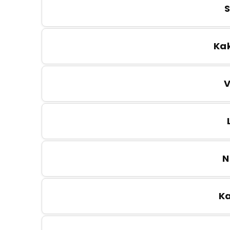
Ka
N
K