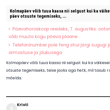
Kolmapäev võib tuua kaasa nii selgust kui ka väi
päev otsuste tegemiseks, ...
Päevahoroskoop reedeks, 7. augustiks: oota
võib muuta kogu päeva plaane
Telefoninumber pole feng shui järgi sugugi 
armastuse ja jõukusega
Kolmapäev võib tuua kaasa nii selgust kui ka väikes
otsuste tegemiseks, teise jaoks aga hetk, mil tasub 
mõelda.
Kristi