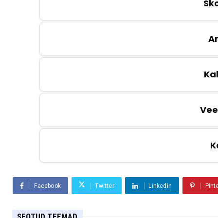
Sk
A
Kal
Vee
K
Facebook
Twitter
Linkedin
Pint
SEOTUD TEEMAD