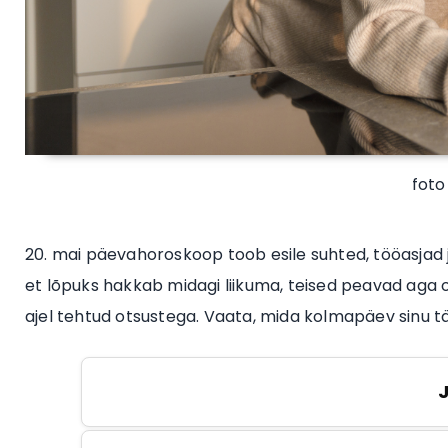
foto
20. mai päevahoroskoop toob esile suhted, tööasjad
et lõpuks hakkab midagi liikuma, teised peavad aga o
ajel tehtud otsustega. Vaata, mida kolmapäev sinu 