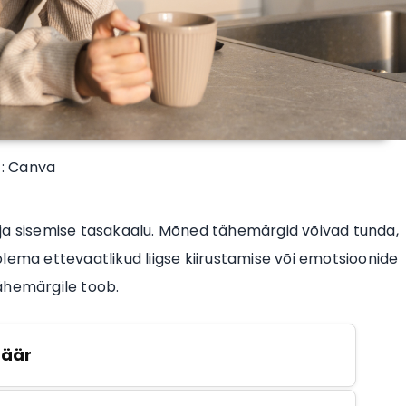
 : Canva
 ja sisemise tasakaalu. Mõned tähemärgid võivad tunda,
lema ettevaatlikud liigse kiirustamise või emotsioonide
tähemärgile toob.
Jäär