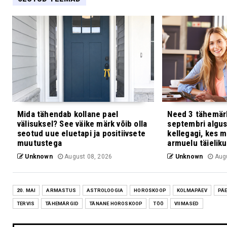
Mida tähendab kollane pael
Need 3 tähemärk
välisuksel? See väike märk võib olla
septembri algus
seotud uue eluetapi ja positiivsete
kellegagi, kes
muutustega
armuelu täieliku
Unknown
August 08, 2026
Unknown
Augu
20. MAI
ARMASTUS
ASTROLOOGIA
HOROSKOOP
KOLMAPÄEV
PÄE
TERVIS
TÄHEMÄRGID
TÄNANE HOROSKOOP
TÖÖ
VIIMASED