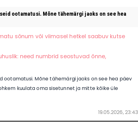
keseid ootamatusi. Mõne tähemärgi jaoks on see hea
matu sõnum või viimasel hetkel saabuv kutse
juhuslik: need numbrid seostuvad õnne,
eid ootamatusi. Mõne tähemärgi jaoks on see hea päev
rohkem kuulata oma sisetunnet ja mitte kõike üle
19.05.2026, 23:43