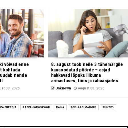
i võivad enne
8. august toob neile 3 tähemärgile
t kohtuda
kauaoodatud pöörde – asjad
 muudab nende
hakkavad lõpuks liikuma
lt
armastuses, töös ja rahaasjades
st 08, 2026
Unknown
August 08, 2026
VA ENERGIA
PÄEVAHOROSKOOP
RAHA
SODIAAGIMÄRGID
SUHTED