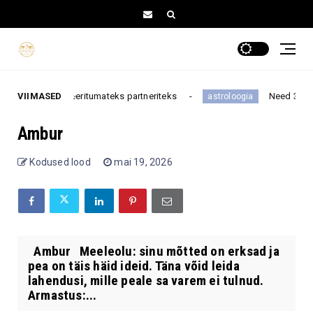
etele orienteeritumateks partneriteks
VIIMASED
Need 3 tähemärk
astroloogia
Ambur
Kodused lood
mai 19, 2026
Ambur Meeleolu: sinu mõtted on erksad ja
pea on täis häid ideid. Täna võid leida
lahendusi, mille peale sa varem ei tulnud.
Armastus:...