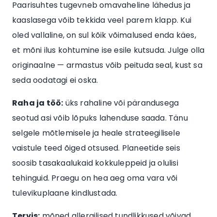
Paarisuhtes tugevneb omavaheline lähedus ja
kaaslasega võib tekkida veel parem klapp. Kui
oled vallaline, on sul kõik võimalused enda käes,
et mõni ilus kohtumine ise esile kutsuda. Julge olla
originaalne — armastus võib peituda seal, kust sa
seda oodatagi ei oska.
Raha ja töö:
üks rahaline või pärandusega
seotud asi võib lõpuks lahenduse saada. Tänu
selgele mõtlemisele ja heale strateegilisele
vaistule teed õiged otsused. Planeetide seis
soosib tasakaalukaid kokkuleppeid ja olulisi
tehinguid. Praegu on hea aeg oma vara või
tulevikuplaane kindlustada.
Tervis:
mõned allergilised tundlikkused võivad