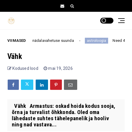
ib muuta kogu nädalavahetuse suunda
VIIMASED
Need 4 tähemärk
astroloogia
Vähk
Kodused lood
mai 19, 2026
Vähk Armastus: oskad hoida kodus sooja,
õrna ja turvalist õhkkonda. Oled oma
lähedaste suhtes tähelepanelik ja hooliv
ning nad vastava...