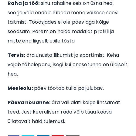
Raha ja töö:
sinu rahaline seis on üsna hea,
seega võid endale lubada mõne väikese soovi
täitmist. Tööasjades ei ole päev aga kõige
soodsam. Parem on hoida madalat profiili ja
mitte end liigselt esile tõsta.
Tervis:
ära unusta liikumist ja sportimist. Keha
vajab tähelepanu, isegi kui enesetunne on üldiselt
hea.
Meeleolu:
päev tõotab tulla paljulubav.
Päeva nõuanne:
ära vali alati kõige lihtsamat
teed. Just keerulisem rada võib tuua kaasa
üllatavalt häid tulemusi.