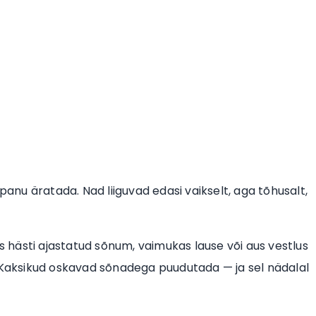
panu äratada. Nad liiguvad edasi vaikselt, aga tõhusalt,
hästi ajastatud sõnum, vaimukas lause või aus vestlus
. Kaksikud oskavad sõnadega puudutada — ja sel nädalal