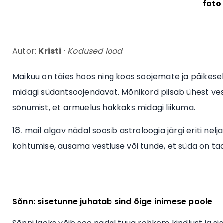
foto
Autor:
Kristi
·
Kodused lood
Maikuu on täies hoos ning koos soojemate ja päikes
midagi südantsoojendavat. Mõnikord piisab ühest vest
sõnumist, et armuelus hakkaks midagi liikuma.
mail algav nädal soosib astroloogia järgi eriti nel
kohtumise, ausama vestluse või tunde, et süda on ta
Sõnn: sisetunne juhatab sind õige inimese poole
Sõnni jaoks võib see nädal tuua rohkem kindlust ja si