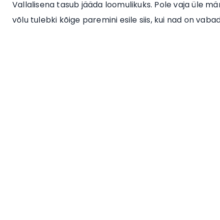
Vallalisena tasub jääda loomulikuks. Pole vaja üle mä
võlu tulebki kõige paremini esile siis, kui nad on vabad