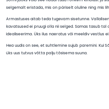
selgemalt eristada, mis on päriselt oluline ning mis 
Armastuses aitab teda tugevam sisetunne. Vallalisena t
kavatsused ei pruugi olla nii selged. Samas tasub tal ol
idealiseerima. Üks ilus naeratus või meeldiv vestlus 
Hea uudis on see, et suhtlemine sujub paremini. Kui Sõ
üks uus tutvus võtta palju tõsisema suuna.