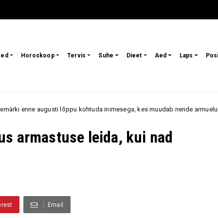
sed
Horoskoop
Tervis
Suhe
Dieet
Aed
Laps
Pos
i lõppu kohtuda inimesega, kes muudab nende armuelu
V
elurõõm
us armastuse leida, kui nad
erest
Email