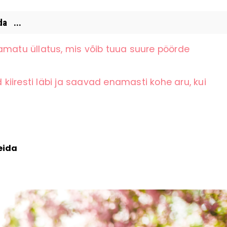
a ...
amatu üllatus, mis võib tuua suure pöörde
iiresti läbi ja saavad enamasti kohe aru, kui
eida