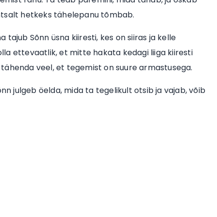
lihtsalt hetkeks tähelepanu tõmbab.
ajub Sõnn üsna kiiresti, kes on siiras ja kelle
la ettevaatlik, et mitte hakata kedagi liiga kiiresti
ei tähenda veel, et tegemist on suure armastusega.
nn julgeb öelda, mida ta tegelikult otsib ja vajab, võib