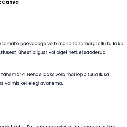
 : Canva
elisemate päevadega võib mõne tähemärgi ellu tulla ka
lusest, ühest pilgust või õigel hetkel saadetud
ja tähemärki. Nende jaoks võib mai lõpp tuua ilusa
as valmis kellelegi avanema.
semist rahu. Ta teab paremini, mida tahab, ja oskab