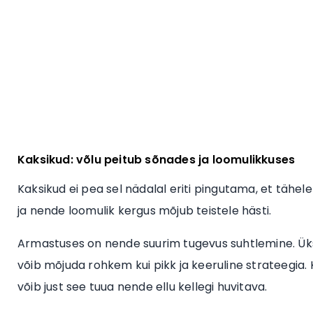
Kaksikud: võlu peitub sõnades ja loomulikkuses
Kaksikud ei pea sel nädalal eriti pingutama, et tähele
ja nende loomulik kergus mõjub teistele hästi.
Armastuses on nende suurim tugevus suhtlemine. Üks 
võib mõjuda rohkem kui pikk ja keeruline strateegia
võib just see tuua nende ellu kellegi huvitava.