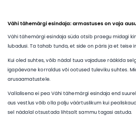
Vähi tähemärgi esindaja: armastuses on vaja aus
Vähi tähemärgi esindaja süda otsib praegu midagi kindl
lubadusi. Ta tahab tunda, et side on päris ja et teis
Kui oled suhtes, võib nädal tuua vajaduse rääkida se
igapäevane korraldus või ootused tuleviku suhtes. M
arusaamatustele.
Vallalisena ei pea Vähi tähemärgi esindaja end suu
aus vestlus võib olla palju väärtuslikum kui pealiskaud
sel nädalal otsustada lihtsalt sammu tagasi astuda.