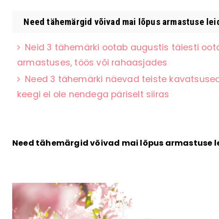
Need tähemärgid võivad mai lõpus armastuse leid
Neid 3 tähemärki ootab augustis täiesti oot
armastuses, töös või rahaasjades
Need 3 tähemärki näevad teiste kavatsused k
keegi ei ole nendega päriselt siiras
Need tähemärgid võivad mai lõpus armastuse l