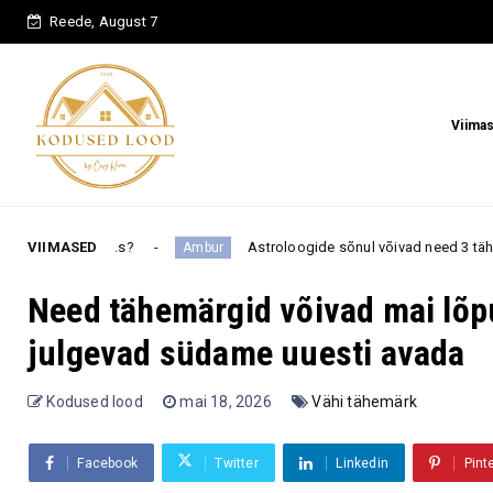
Reede, August 7
Viima
VIIMASED
Astroloogide sõnul võivad need 3 tähemärki enne august
Ambur
Need tähemärgid võivad mai lõp
julgevad südame uuesti avada
Kodused lood
mai 18, 2026
Vähi tähemärk
Facebook
Twitter
Linkedin
Pint