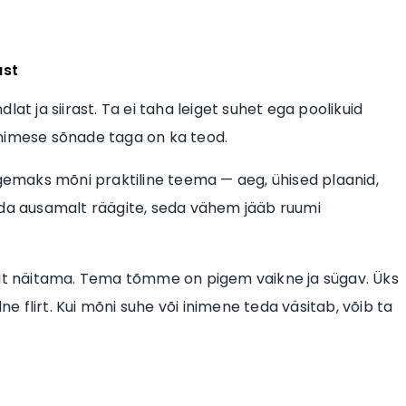
ust
at ja siirast. Ta ei taha leiget suhet ega poolikuid
e inimese sõnade taga on ka teod.
lgemaks mõni praktiline teema — aeg, ühised plaanid,
ida ausamalt räägite, seda vähem jääb ruumi
relt näitama. Tema tõmme on pigem vaikne ja sügav. Üks
ne flirt. Kui mõni suhe või inimene teda väsitab, võib ta