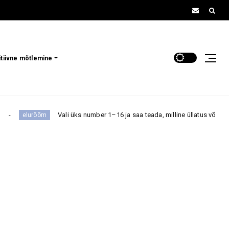
itiivne mõtlemine
ali üks number 1–16 ja saa teada, milline üllatus võib sind lähiajal oodata