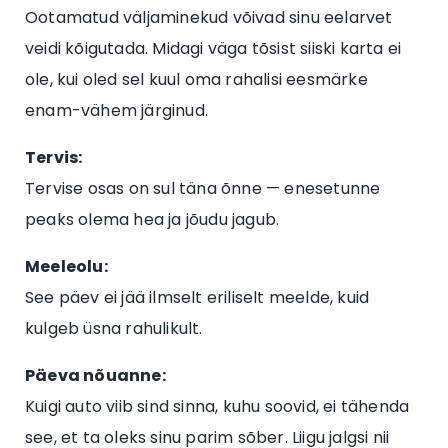
Ootamatud väljaminekud võivad sinu eelarvet
veidi kõigutada. Midagi väga tõsist siiski karta ei
ole, kui oled sel kuul oma rahalisi eesmärke
enam-vähem järginud.
Tervis:
Tervise osas on sul täna õnne — enesetunne
peaks olema hea ja jõudu jagub.
Meeleolu:
See päev ei jää ilmselt eriliselt meelde, kuid
kulgeb üsna rahulikult.
Päeva nõuanne:
Kuigi auto viib sind sinna, kuhu soovid, ei tähenda
see, et ta oleks sinu parim sõber. Liigu jalgsi nii