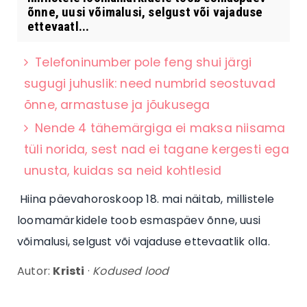
õnne, uusi võimalusi, selgust või vajaduse
ettevaatl...
Telefoninumber pole feng shui järgi
sugugi juhuslik: need numbrid seostuvad
õnne, armastuse ja jõukusega
Nende 4 tähemärgiga ei maksa niisama
tüli norida, sest nad ei tagane kergesti ega
unusta, kuidas sa neid kohtlesid
Hiina päevahoroskoop 18. mai näitab, millistele
loomamärkidele toob esmaspäev õnne, uusi
võimalusi, selgust või vajaduse ettevaatlik olla.
Autor:
Kristi
·
Kodused lood