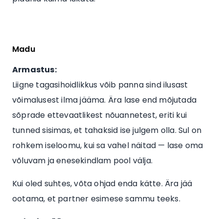
Madu
Armastus:
Liigne tagasihoidlikkus võib panna sind ilusast
võimalusest ilma jääma. Ära lase end mõjutada
sõprade ettevaatlikest nõuannetest, eriti kui
tunned sisimas, et tahaksid ise julgem olla. Sul on
rohkem iseloomu, kui sa vahel näitad — lase oma
võluvam ja enesekindlam pool välja.
Kui oled suhtes, võta ohjad enda kätte. Ära jää
ootama, et partner esimese sammu teeks.