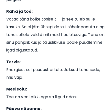
Raha ja töö:
Võtad täna kõike tõsiselt — ja see tuleb sulle
kasuks. Sa ei jäta ühtegi detaili tähelepanuta ning
tänu sellele väldid mitmeid hooletusvigu. Täna on
sinu põhjalikkus ja täiuslikkuse poole püüdlemine
igati õigustatud.
Tervis:
Energiast sul puudust ei tule. Jaksad teha seda,
mis vaja.
Meeleolu:
Tee on veel pikk, aga sa liigud edasi.
Päeva nõuanne: