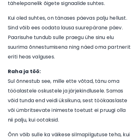
tähelepanelik õigete signaalide suhtes.
Kui oled suhtes, on tänases päevas palju hellust.
Sind võib ees oodata lausa suurepärane päev.
Paarisuhe tundub sulle praegu ühe sinu elu
suurima õnnestumisena ning näed oma partnerit
eriti heas valguses.
Raha ja töö:
Sul õnnestub see, mille ette võtad, tänu oma
tööalastele oskustele ja järjekindlusele. Samas
võid tunda end veidi üksikuna, sest töökaaslaste
või ümbritsevate inimeste toetust ei pruugi olla
nii palju, kui ootaksid.
Õnn võib sulle ka väikese silmapilgutuse teha, kui