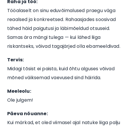
Raha ja töö:
Tööalaselt on sinu eduvõimalused praegu väga
reaalsed ja konkreetsed. Rahaasjades soosivad
tähed häid paigutusi ja läbimõeldud otsuseid.
Samas ära mängi tulega — kui lähed liiga
riskantseks, võivad tagajärjed olla ebameeldivad.
Tervis:
Midagi tõsist ei paista, kuid õhtu alguses võivad
mõned väiksemad vaevused sind häirida.
Meeleolu:
Ole julgem!
Päeva nõuanne:
Kui märkad, et oled viimasel ajal natuke liiga palju