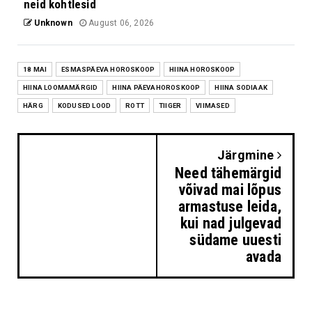
neid kohtlesid
Unknown
August 06, 2026
18 MAI
ESMASPÄEVA HOROSKOOP
HIINA HOROSKOOP
HIINA LOOMAMÄRGID
HIINA PÄEVAHOROSKOOP
HIINA SODIAAK
HÄRG
KODUSED LOOD
ROTT
TIIGER
VIIMASED
Järgmine
Need tähemärgid
võivad mai lõpus
armastuse leida,
kui nad julgevad
südame uuesti
avada