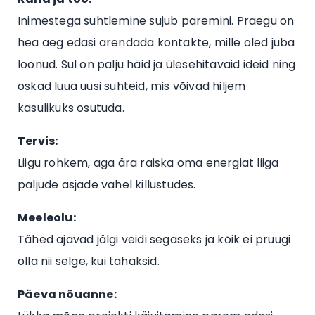
Inimestega suhtlemine sujub paremini. Praegu on
hea aeg edasi arendada kontakte, mille oled juba
loonud. Sul on palju häid ja ülesehitavaid ideid ning
oskad luua uusi suhteid, mis võivad hiljem
kasulikuks osutuda.
Tervis:
Liigu rohkem, aga ära raiska oma energiat liiga
paljude asjade vahel killustudes.
Meeleolu:
Tähed ajavad jälgi veidi segaseks ja kõik ei pruugi
olla nii selge, kui tahaksid.
Päeva nõuanne: