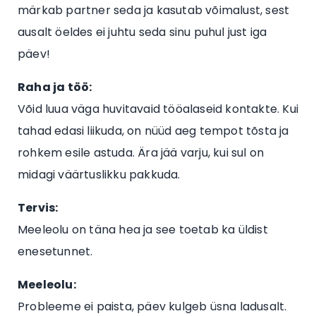
märkab partner seda ja kasutab võimalust, sest
ausalt öeldes ei juhtu seda sinu puhul just iga
päev!
Raha ja töö:
Võid luua väga huvitavaid tööalaseid kontakte. Kui
tahad edasi liikuda, on nüüd aeg tempot tõsta ja
rohkem esile astuda. Ära jää varju, kui sul on
midagi väärtuslikku pakkuda.
Tervis:
Meeleolu on täna hea ja see toetab ka üldist
enesetunnet.
Meeleolu:
Probleeme ei paista, päev kulgeb üsna ladusalt.