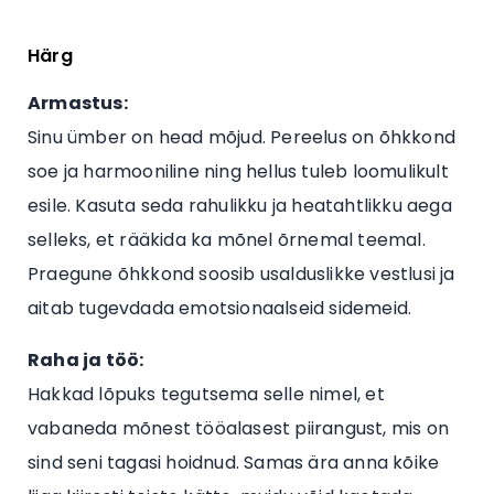
Härg
Armastus:
Sinu ümber on head mõjud. Pereelus on õhkkond
soe ja harmooniline ning hellus tuleb loomulikult
esile. Kasuta seda rahulikku ja heatahtlikku aega
selleks, et rääkida ka mõnel õrnemal teemal.
Praegune õhkkond soosib usalduslikke vestlusi ja
aitab tugevdada emotsionaalseid sidemeid.
Raha ja töö:
Hakkad lõpuks tegutsema selle nimel, et
vabaneda mõnest tööalasest piirangust, mis on
sind seni tagasi hoidnud. Samas ära anna kõike