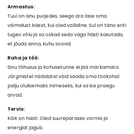
Armastus:
Tuul on sinu purjedes, seega ära lase oma
võimalust käest, kui oled vallaline. Sul on täna eriti
tugev võlu ja sa oskad seda väga hästi kasutada,
et jõuda sinna, kuhu soovid.
Raha ja töö:
Sinu tõhusus ja kohusetunne ei jää märkamata.
Järgmistel nädalatel võid saada oma töökohal
palju olulisemaks inimeseks, kui sa ise praegu
arvad.
Tervis:
Kõik on hästi. Oled suurepärases vormis ja
energiat jagub.