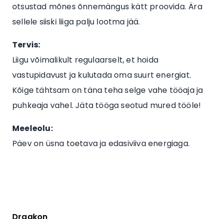
otsustad mõnes õnnemängus kätt proovida. Ära
sellele siiski liiga palju lootma jää.
Tervis:
Liigu võimalikult regulaarselt, et hoida
vastupidavust ja kulutada oma suurt energiat.
Kõige tähtsam on täna teha selge vahe tööaja ja
puhkeaja vahel. Jäta tööga seotud mured tööle!
Meeleolu:
Päev on üsna toetava ja edasiviiva energiaga.
Draakon