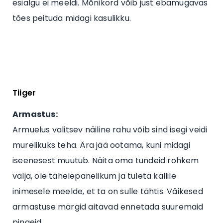
esialgu ei meeldi. Mõnikord võib just ebamugavas
tões peituda midagi kasulikku.
Tiiger
Armastus:
Armuelus valitsev näiline rahu võib sind isegi veidi
murelikuks teha. Ära jää ootama, kuni midagi
iseenesest muutub. Näita oma tundeid rohkem
välja, ole tähelepanelikum ja tuleta kallile
inimesele meelde, et ta on sulle tähtis. Väikesed
armastuse märgid aitavad ennetada suuremaid
pingeid.