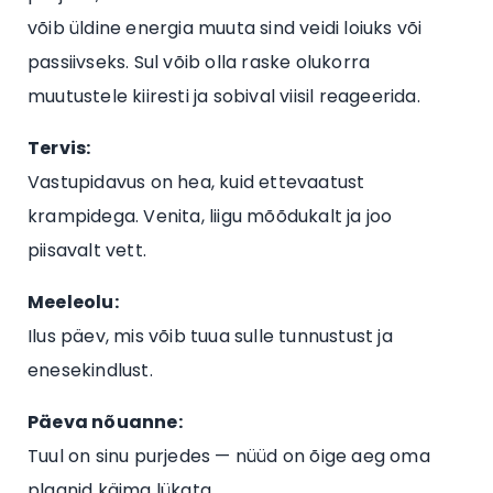
võib üldine energia muuta sind veidi loiuks või
passiivseks. Sul võib olla raske olukorra
muutustele kiiresti ja sobival viisil reageerida.
Tervis:
Vastupidavus on hea, kuid ettevaatust
krampidega. Venita, liigu mõõdukalt ja joo
piisavalt vett.
Meeleolu:
Ilus päev, mis võib tuua sulle tunnustust ja
enesekindlust.
Päeva nõuanne:
Tuul on sinu purjedes — nüüd on õige aeg oma
plaanid käima lükata.