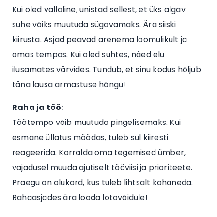
Kui oled vallaline, unistad sellest, et üks algav
suhe võiks muutuda sügavamaks. Ära siiski
kiirusta. Asjad peavad arenema loomulikult ja
omas tempos. Kui oled suhtes, näed elu
ilusamates värvides. Tundub, et sinu kodus hõljub
täna lausa armastuse hõngu!
Raha ja töö:
Töötempo võib muutuda pingelisemaks. Kui
esmane üllatus möödas, tuleb sul kiiresti
reageerida. Korralda oma tegemised ümber,
vajadusel muuda ajutiselt tööviisi ja prioriteete.
Praegu on olukord, kus tuleb lihtsalt kohaneda.
Rahaasjades ära looda lotovõidule!