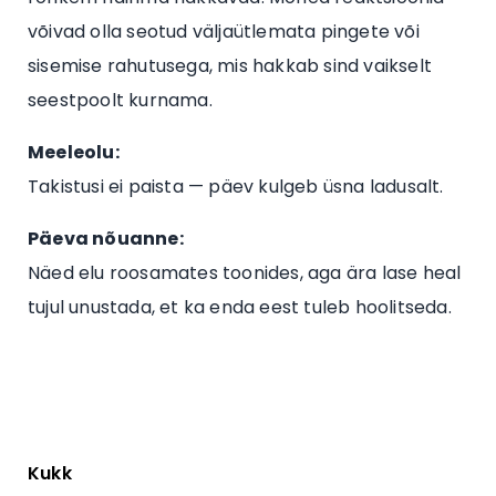
võivad olla seotud väljaütlemata pingete või
sisemise rahutusega, mis hakkab sind vaikselt
seestpoolt kurnama.
Meeleolu:
Takistusi ei paista — päev kulgeb üsna ladusalt.
Päeva nõuanne:
Näed elu roosamates toonides, aga ära lase heal
tujul unustada, et ka enda eest tuleb hoolitseda.
Kukk