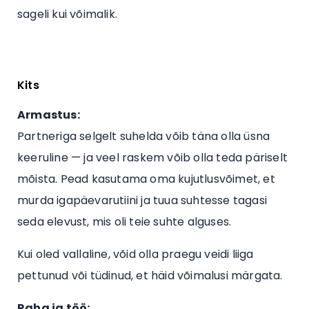
sageli kui võimalik.
Kits
Armastus:
Partneriga selgelt suhelda võib täna olla üsna
keeruline — ja veel raskem võib olla teda päriselt
mõista. Pead kasutama oma kujutlusvõimet, et
murda igapäevarutiini ja tuua suhtesse tagasi
seda elevust, mis oli teie suhte alguses.
Kui oled vallaline, võid olla praegu veidi liiga
pettunud või tüdinud, et häid võimalusi märgata.
Raha ja töö: