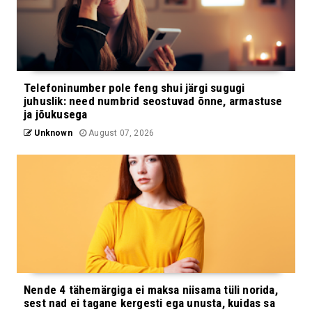
Telefoninumber pole feng shui järgi sugugi
juhuslik: need numbrid seostuvad õnne, armastuse
ja jõukusega
Unknown
August 07, 2026
Nende 4 tähemärgiga ei maksa niisama tüli norida,
sest nad ei tagane kergesti ega unusta, kuidas sa