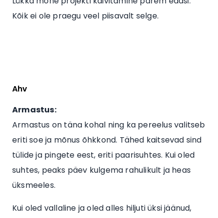
Lükka mõne projekti käivitamine parem edasi.
Kõik ei ole praegu veel piisavalt selge.
Ahv
Armastus:
Armastus on täna kohal ning ka pereelus valitseb
eriti soe ja mõnus õhkkond. Tähed kaitsevad sind
tülide ja pingete eest, eriti paarisuhtes. Kui oled
suhtes, peaks päev kulgema rahulikult ja heas
üksmeeles.
Kui oled vallaline ja oled alles hiljuti üksi jäänud,