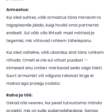
Armastus:
Kui oled suhtes, võib armastus täna mõnevõrra
tagaplaanile jääda, kuigi hoolid oma partnerist
endiselt. Sul võib olla lihtsalt muid mõtteid ja
tegemisi, mis võtavad rohkem tähelepanu.
Kui oled vallaline, võib üksindus sind täna rohkem
rõhuda. Ometi ei ole sul võlust puudust —
inimesed sinu ümber märkavad seda väga hästi.
Suurt armumist või välguna tabavat kirge ei
maksa aga praegu oodata.
Raha ja töö:
Oskad olla veenev, kui pead tutvustama mõnda
projekti, mis on sulle südamelähedane. Samas