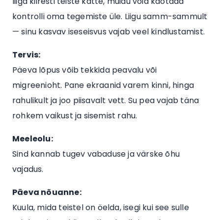
liiga kiiresti teiste kätte, muidu võid kaotada
kontrolli oma tegemiste üle. Liigu samm-sammult
— sinu kasvav iseseisvus vajab veel kindlustamist.
Tervis:
Päeva lõpus võib tekkida peavalu või
migreenioht. Pane ekraanid varem kinni, hinga
rahulikult ja joo piisavalt vett. Su pea vajab täna
rohkem vaikust ja sisemist rahu.
Meeleolu:
Sind kannab tugev vabaduse ja värske õhu
vajadus.
Päeva nõuanne:
Kuula, mida teistel on öelda, isegi kui see sulle