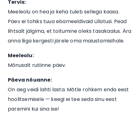
Tervis:
Meeleolu on hea ja keha tuleb sellega kaasa.
Päev ei tohiks tuua ebameeldivaid üllatusi. Pead
lihtsalt jälgima, et toitumine oleks tasakaalus. Ära
anna liiga kergesti järele oma maiustamisihale.
Meeleolu:
Mõnusalt rutiinne päev.
Päeva nõuanne:
On aeg veidi lahti lasta. Mõtle rohkem enda eest
hoolitsemisele — keegi ei tee seda sinu eest
paremini kui sina ise!