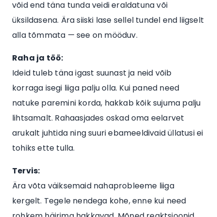
võid end täna tunda veidi eraldatuna või
üksildasena. Ära siiski lase sellel tundel end liigselt
alla tõmmata — see on mööduv.
Raha ja töö:
Ideid tuleb täna igast suunast ja neid võib
korraga isegi liiga palju olla. Kui paned need
natuke paremini korda, hakkab kõik sujuma palju
lihtsamalt. Rahaasjades oskad oma eelarvet
arukalt juhtida ning suuri ebameeldivaid üllatusi ei
tohiks ette tulla.
Tervis:
Ära võta väiksemaid nahaprobleeme liiga
kergelt. Tegele nendega kohe, enne kui need
rohkem häirima hakkavad. Mõned reaktsioonid