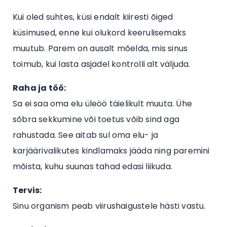
Kui oled suhtes, küsi endalt kiiresti õiged
küsimused, enne kui olukord keerulisemaks
muutub. Parem on ausalt mõelda, mis sinus
toimub, kui lasta asjadel kontrolli alt väljuda.
Raha ja töö:
Sa ei saa oma elu üleöö täielikult muuta. Ühe
sõbra sekkumine või toetus võib sind aga
rahustada. See aitab sul oma elu- ja
karjäärivalikutes kindlamaks jääda ning paremini
mõista, kuhu suunas tahad edasi liikuda.
Tervis:
Sinu organism peab viirushaigustele hästi vastu.