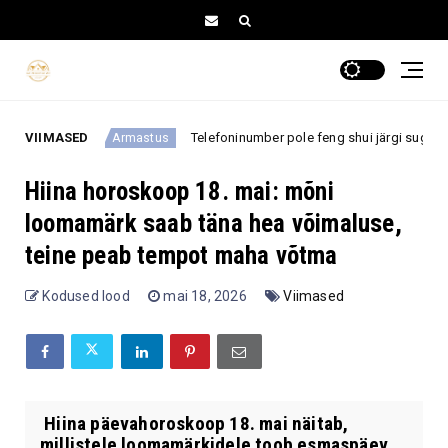
VIIMASED
Telefoninumber pole feng shui järgi sugugi juhuslik: need nu
Armastus
Hiina horoskoop 18. mai: mõni
loomamärk saab täna hea võimaluse,
teine peab tempot maha võtma
Kodused lood
mai 18, 2026
Viimased
Hiina päevahoroskoop 18. mai näitab,
millistele loomamärkidele toob esmaspäev