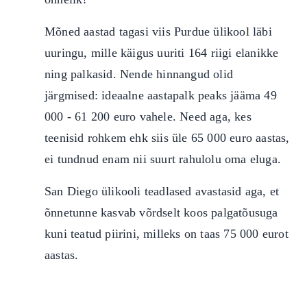
Mõned aastad tagasi viis Purdue ülikool läbi
uuringu, mille käigus uuriti 164 riigi elanikke
ning palkasid. Nende hinnangud olid
järgmised: ideaalne aastapalk peaks jääma 49
000 - 61 200 euro vahele. Need aga, kes
teenisid rohkem ehk siis üle 65 000 euro aastas,
ei tundnud enam nii suurt rahulolu oma eluga.
San Diego ülikooli teadlased avastasid aga, et
õnnetunne kasvab võrdselt koos palgatõusuga
kuni teatud piirini, milleks on taas 75 000 eurot
aastas.