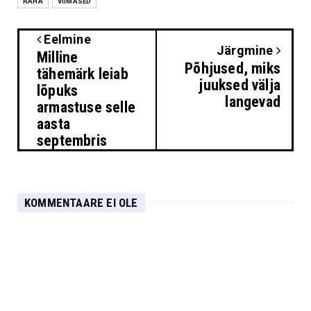
RAHA
VIIMASED
Eelmine
Järgmine
Milline
Põhjused, miks
tähemärk leiab
juuksed välja
lõpuks
langevad
armastuse selle
aasta
septembris
KOMMENTAARE EI OLE