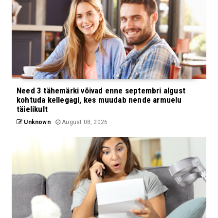
Need 3 tähemärki võivad enne septembri algust
kohtuda kellegagi, kes muudab nende armuelu
täielikult
Unknown
August 08, 2026