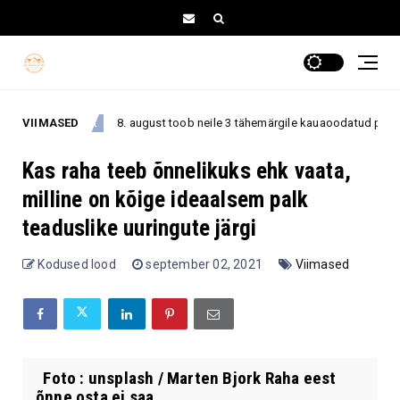
VIIMASED
8. august toob neile 3 tähemärgile kauaoodatud pöörde – asjad
. august
Kas raha teeb õnnelikuks ehk vaata,
milline on kõige ideaalsem palk
teaduslike uuringute järgi
Kodused lood
september 02, 2021
Viimased
Foto : unsplash / Marten Bjork Raha eest
õnne osta ei saa ...