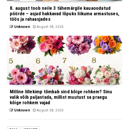
8. august toob neile 3 tähemärgile kauaoodatud
pöörde – asjad hakkavad lõpuks liikuma armastuses,
töös ja rahaasjades
Unknown
August 08, 2026
Milline lillekimp tõmbab sind kõige rohkem? Sinu
valik võib paljastada, millist muutust sa praegu
kõige rohkem vajad
Unknown
August 08, 2026