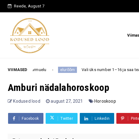
Reede, August 7
Viima
armuelu
VIIMASED
Vali üks number 1–16 ja saa teada, milline üllatus
elurõõm
Amburi nädalahoroskoop
Kodused lood
august 27, 2021
Horoskoop
Facebook
Twitter
Linkedin
Pint