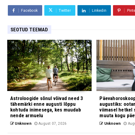
Facebook
Twitter
Linkedin
Pint
SEOTUD TEEMAD
Astroloogide sõnul võivad need 3
Päevahoroskoop
tähemärki enne augusti lõppu
augustiks: oota
kohtuda inimesega, kes muudab
viimasel hetkel 
nende armuelu
muuta kogu päe
Unknown
August 07, 2026
Unknown
Augu