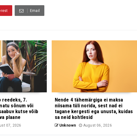
erest
Email
 reedeks, 7.
Nende 4 tähemärgiga ei maksa
matu sõnum või
niisama tüli norida, sest nad ei
saabuv kutse võib
tagane kergesti ega unusta, kuidas
va plaane
sa neid kohtlesid
st 07, 2026
Unknown
August 06, 2026