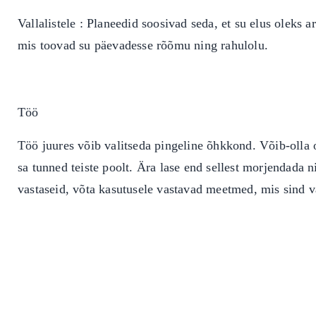
Vallalistele : Planeedid soosivad seda, et su elus oleks a
mis toovad su päevadesse rõõmu ning rahulolu.
Töö
Töö juures võib valitseda pingeline õhkkond. Võib-olla o
sa tunned teiste poolt. Ära lase end sellest morjendada n
vastaseid, võta kasutusele vastavad meetmed, mis sind v