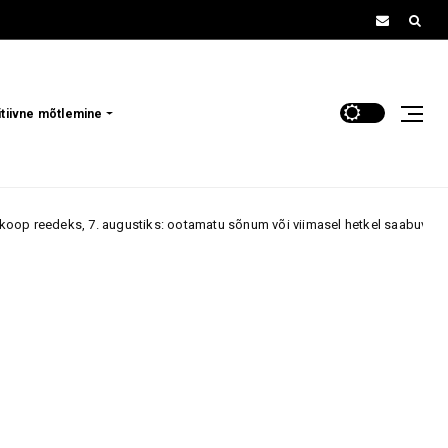
itiivne mõtlemine
ugustiks: ootamatu sõnum või viimasel hetkel saabuv kutse võib muuta ko