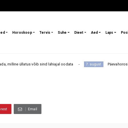
sed
Horoskoop
Tervis
Suhe
Dieet
Aed
Laps
Pos
 võib sind lähiajal oodata
Päevahoroskoop reedeks, 7. a
7. august
erest
Email