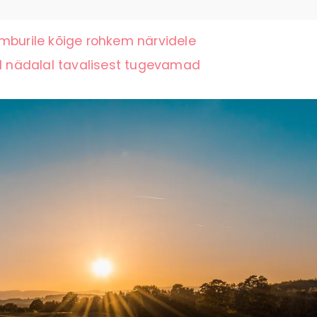
mburile kõige rohkem närvidele
el nädalal tavalisest tugevamad