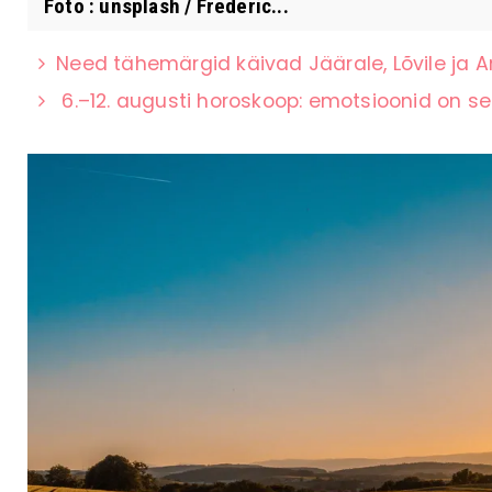
Foto : unsplash / Frederic...
Need tähemärgid käivad Jäärale, Lõvile ja A
6.–12. augusti horoskoop: emotsioonid on s