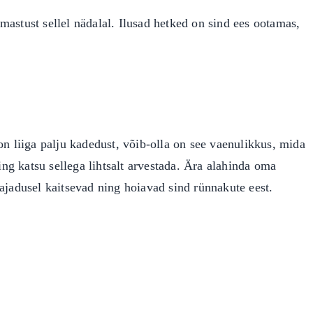
rmastust sellel nädalal. Ilusad hetked on sind ees ootamas,
n liiga palju kadedust, võib-olla on see vaenulikkus, mida
ing katsu sellega lihtsalt arvestada. Ära alahinda oma
ajadusel kaitsevad ning hoiavad sind rünnakute eest.