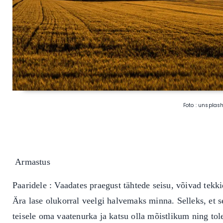
Foto : unsplash
Armastus
Paaridele : Vaadates praegust tähtede seisu, võivad tekki
Ära lase olukorral veelgi halvemaks minna. Selleks, et se
teisele oma vaatenurka ja katsu olla mõistlikum ning tol