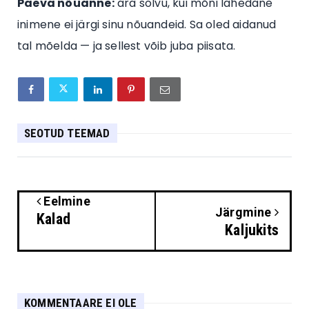
Päeva nõuanne:
ära solvu, kui mõni lähedane
inimene ei järgi sinu nõuandeid. Sa oled aidanud
tal mõelda — ja sellest võib juba piisata.
SEOTUD TEEMAD
Eelmine
Järgmine
Kalad
Kaljukits
KOMMENTAARE EI OLE