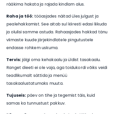
rääkima hakata ja rajada kindlam alus.
Raha ja töö:
tööasjades näitad üles julgust ja
pealehakkamist. See aitab sul kiiresti edasi liikuda
ja olulisi samme astuda. Rahaasjades hakkad tänu
viimaste kuude järjekindlatele pingutustele
endasse rohkem uskuma.
Tervis:
jälgi oma kehakaalu ja üldist tasakaalu.
Ranget dieeti ei ole vaja, aga toidukordi võiks veidi
teadlikumalt sättida ja menüü
tasakaalustatumaks muuta.
Tujuseis:
päev on tihe ja tegemist täis, kuid
samas ka tunnustust pakkuv.