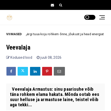
d feng shui järgi tuua koju rohkem õnne, jõukust ja head energiat
VIIMASED
Ar
Veevalaja
Kodused lood
juuli 08, 2026
Veevalaja Armastus: sinu paarisuhe võib
täna rohkem elama hakata. Mõnda ootab ees
suur helluse ja armastuse laine, teistel võib
aga tekki...