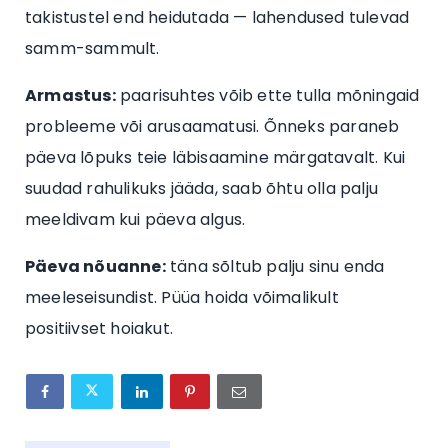
takistustel end heidutada — lahendused tulevad
samm-sammult.
Armastus:
paarisuhtes võib ette tulla mõningaid
probleeme või arusaamatusi. Õnneks paraneb
päeva lõpuks teie läbisaamine märgatavalt. Kui
suudad rahulikuks jääda, saab õhtu olla palju
meeldivam kui päeva algus.
Päeva nõuanne:
täna sõltub palju sinu enda
meeleseisundist. Püüa hoida võimalikult
positiivset hoiakut.