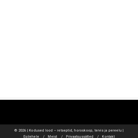
©
2026 | Kodused lood – retseptid, horoskoop, tervis ja pereelu |
Esilehele
Meist
Privaatsussätted
Kontakt