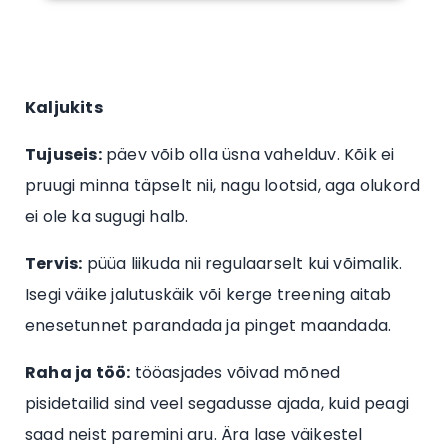
Kaljukits
Tujuseis:
päev võib olla üsna vahelduv. Kõik ei
pruugi minna täpselt nii, nagu lootsid, aga olukord
ei ole ka sugugi halb.
Tervis:
püüa liikuda nii regulaarselt kui võimalik.
Isegi väike jalutuskäik või kerge treening aitab
enesetunnet parandada ja pinget maandada.
Raha ja töö:
tööasjades võivad mõned
pisidetailid sind veel segadusse ajada, kuid peagi
saad neist paremini aru. Ära lase väikestel