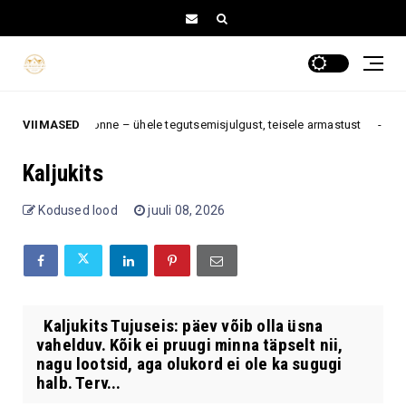
tuua eriti palju õnne – ühele tegutsemisjulgust, teisele armastust
VIIMASED
12.
Kaljukits
Kodused lood
juuli 08, 2026
Kaljukits Tujuseis: päev võib olla üsna
vahelduv. Kõik ei pruugi minna täpselt nii,
nagu lootsid, aga olukord ei ole ka sugugi
halb. Terv...