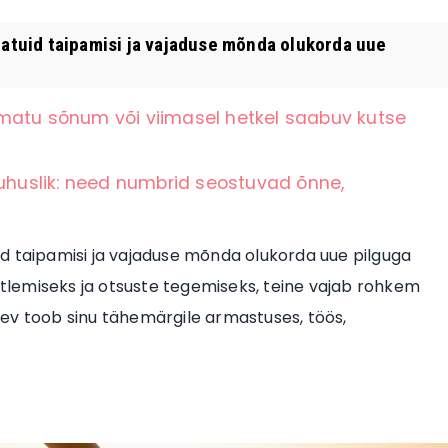
amatuid taipamisi ja vajaduse mõnda olukorda uue
matu sõnum või viimasel hetkel saabuv kutse
juhuslik: need numbrid seostuvad õnne,
uid taipamisi ja vajaduse mõnda olukorda uue pilguga
lemiseks ja otsuste tegemiseks, teine vajab rohkem
ev toob sinu tähemärgile armastuses, töös,