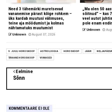
Need 3 tähemärki muretsevad
„Ma olen 50 aast
vananemise pärast kõige rohkem –
sõitnud” – kas 
üks kardab muutusi välimuses,
veel autot juhti
teine aja möödumist ja kolmas
pole enam endi
nähtamatuks muutumist
Unknown
Augu
Unknown
August 07, 2026
9. JUULI HOROSKOOP
ASTROLOOGIA
HOROSKOOP
JÄÄR
NELJAPÄEV
TÄNANE HOROSKOOP
VIIMASED
Eelmine
Sõnn
KOMMENTAARE EI OLE