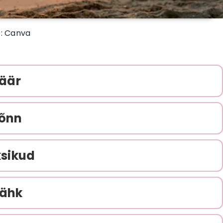
 : Canva
äär
õnn
sikud
ähk