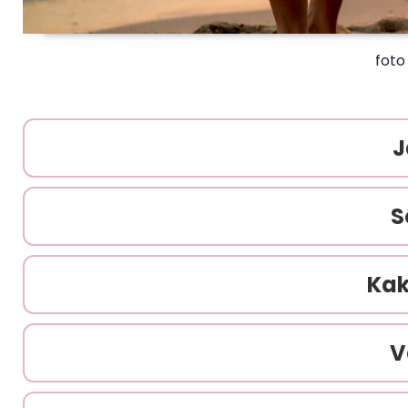
foto
J
S
Kak
V