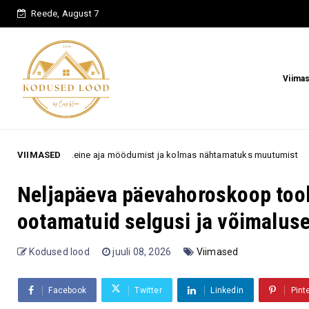
Reede, August 7
Viima
ne aja möödumist ja kolmas nähtamatuks muutumist
VIIMASED
„Ma olen 
70+
Neljapäeva päevahoroskoop toob
ootamatuid selgusi ja võimalus
Kodused lood
juuli 08, 2026
Viimased
Facebook
Twitter
Linkedin
Pint