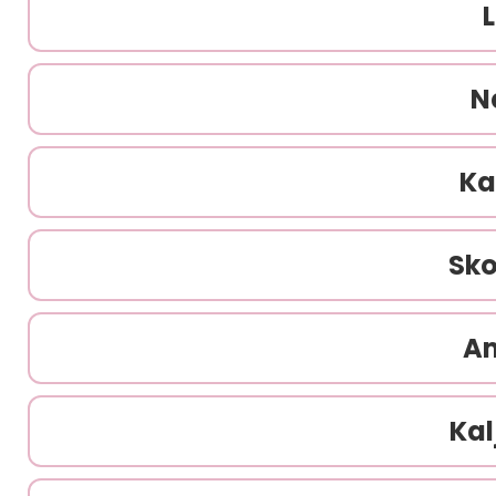
N
Ka
Sko
A
Kal