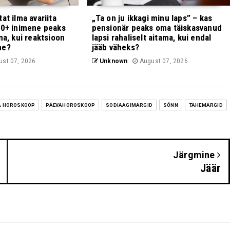
at ilma avariita
„Ta on ju ikkagi minu laps” – kas
70+ inimene peaks
pensionär peaks oma täiskasvanud
ma, kui reaktsioon
lapsi rahaliselt aitama, kui endal
ne?
jääb väheks?
st 07, 2026
Unknown
August 07, 2026
A HOROSKOOP
PÄEVAHOROSKOOP
SODIAAGIMÄRGID
SÕNN
TÄHEMÄRGID
Järgmine
Jäär