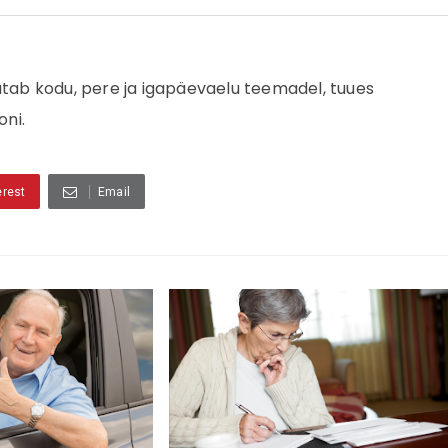
jutab kodu, pere ja igapäevaelu teemadel, tuues
oni.
erest
Email