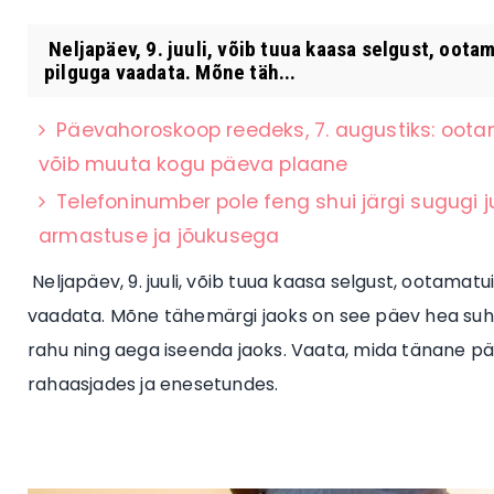
Neljapäev, 9. juuli, võib tuua kaasa selgust, oot
pilguga vaadata. Mõne täh...
Päevahoroskoop reedeks, 7. augustiks: oota
võib muuta kogu päeva plaane
Telefoninumber pole feng shui järgi sugugi 
armastuse ja jõukusega
Neljapäev, 9. juuli, võib tuua kaasa selgust, ootamat
vaadata. Mõne tähemärgi jaoks on see päev hea suht
rahu ning aega iseenda jaoks. Vaata, mida tänane pä
rahaasjades ja enesetundes.