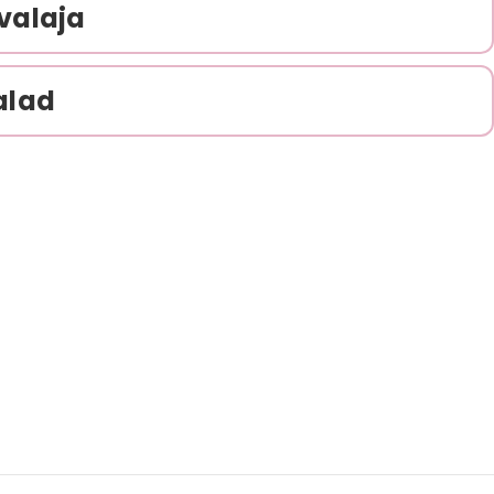
valaja
alad