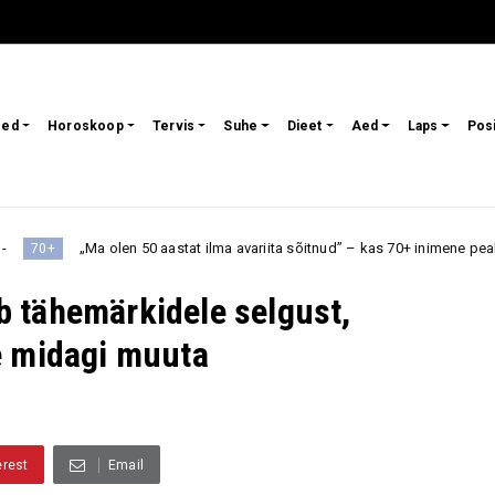
sed
Horoskoop
Tervis
Suhe
Dieet
Aed
Laps
Pos
50 aastat ilma avariita sõitnud” – kas 70+ inimene peaks veel autot juhtim
 tähemärkidele selgust,
e midagi muuta
erest
Email