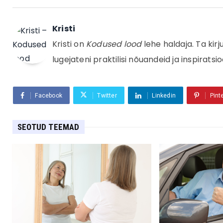
Kristi
Kristi on
Kodused lood
lehe haldaja. Ta kir
lugejateni praktilisi nõuandeid ja inspiratsio
Facebook
Twitter
Linkedin
Pint
SEOTUD TEEMAD