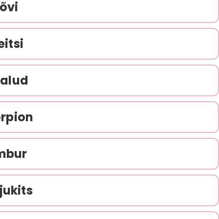
Lõvi
eitsi
alud
rpion
mbur
jukits