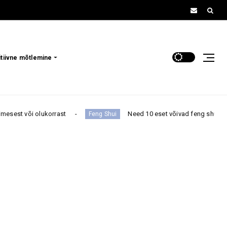
itiivne mõtlemine
rrast
Need 10 eset võivad feng shui järgi tuua koju roh
Feng Shui