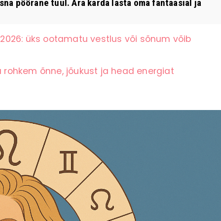
na pöörane tuul. Ära karda lasta oma fantaasial ja
2026: üks ootamatu vestlus või sõnum võib
ju rohkem õnne, jõukust ja head energiat