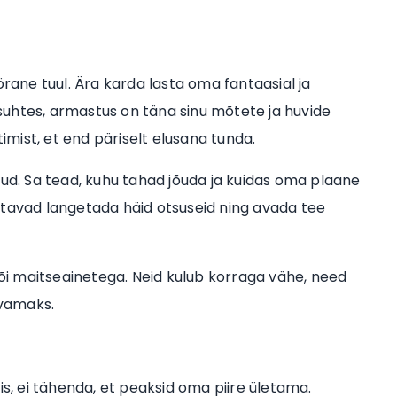
ane tuul. Ära karda lasta oma fantaasial ja
i suhtes, armastus on täna sinu mõtete ja huvide
timist, et end päriselt elusana tunda.
kud. Sa tead, kuhu tahad jõuda ja kuidas oma plaane
 aitavad langetada häid otsuseid ning avada tee
või maitseainetega. Neid kulub korraga vähe, need
avamaks.
s, ei tähenda, et peaksid oma piire ületama.