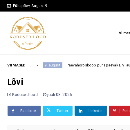
Pühapäev, August 9
Viima
a?
VIIMASED
Päevahoroskoop pühapäevaks, 9. augustiks 2026: üks
9. august
Lõvi
Kodused lood
juuli 08, 2026
Facebook
Twitter
Linkedin
Pint