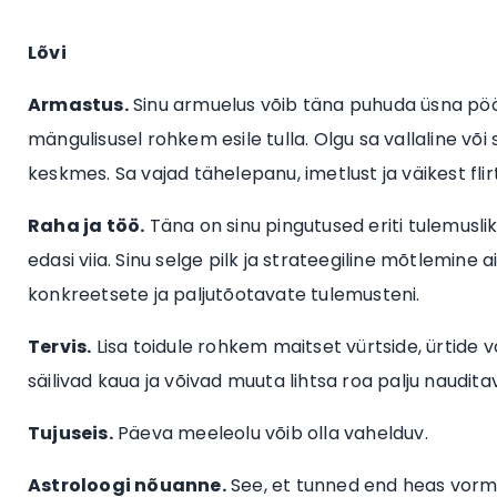
Lõvi
Armastus.
Sinu armuelus võib täna puhuda üsna pöör
mängulisusel rohkem esile tulla. Olgu sa vallaline võ
keskmes. Sa vajad tähelepanu, imetlust ja väikest flir
Raha ja töö.
Täna on sinu pingutused eriti tulemusli
edasi viia. Sinu selge pilk ja strateegiline mõtlemine
konkreetsete ja paljutõotavate tulemusteni.
Tervis.
Lisa toidule rohkem maitset vürtside, ürtide 
säilivad kaua ja võivad muuta lihtsa roa palju naudit
Tujuseis.
Päeva meeleolu võib olla vahelduv.
Astroloogi nõuanne.
See, et tunned end heas vormi