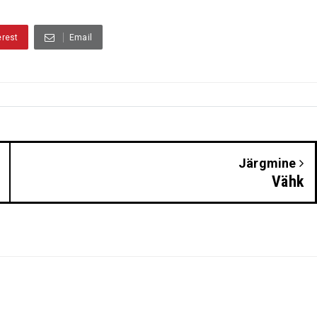
erest
Email
Järgmine
Vähk