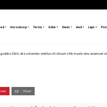
sed
Horoskoop
Tervis
Suhe
Dieet
Aed
Laps
Pos
 ootamatu vestlus või sõnum võib muuta sinu arvamust inimesest või oluko
erest
Email