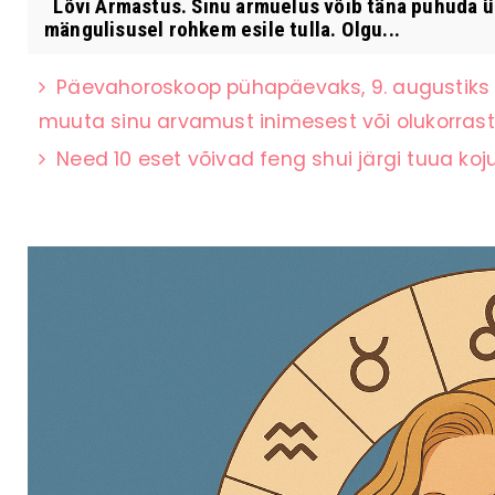
Lõvi Armastus. Sinu armuelus võib täna puhuda üs
mängulisusel rohkem esile tulla. Olgu...
Päevahoroskoop pühapäevaks, 9. augustiks 
muuta sinu arvamust inimesest või olukorrast
Need 10 eset võivad feng shui järgi tuua ko