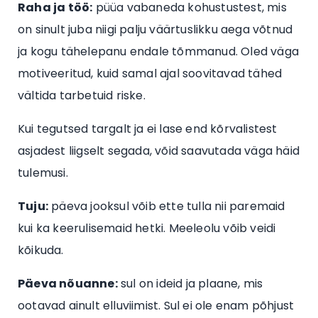
Raha ja töö:
püüa vabaneda kohustustest, mis
on sinult juba niigi palju väärtuslikku aega võtnud
ja kogu tähelepanu endale tõmmanud. Oled väga
motiveeritud, kuid samal ajal soovitavad tähed
vältida tarbetuid riske.
Kui tegutsed targalt ja ei lase end kõrvalistest
asjadest liigselt segada, võid saavutada väga häid
tulemusi.
Tuju:
päeva jooksul võib ette tulla nii paremaid
kui ka keerulisemaid hetki. Meeleolu võib veidi
kõikuda.
Päeva nõuanne:
sul on ideid ja plaane, mis
ootavad ainult elluviimist. Sul ei ole enam põhjust