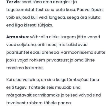
Tervis:
saad täna oma energiast ja
tegutsemistahtest üsna palju kasu. Päeva lõpuks
võib elujõud küll veidi langeda, seega ära kuluta
end liiga kiiresti tühjaks.
Armastus:
võib-olla oleks targem jätta vanad
vead seljataha, eriti need, mis takistavad
paarisuhtel edasi areneda. Harmoonilisema suhte
jaoks vajad rohkem privaatsust ja oma ühise
maailma kaitsmist.
Kui oled vallaline, on sinu külgetõmbejõud täna
eriti tugev. Tähtede seis muudab sind
märgatavalt sarmikamaks ja teised võivad sind
tavalisest rohkem tähele panna.