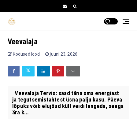
Veevalaja
Kodused lood
juuni 23, 2026
Veevalaja Tervis: saad täna oma energiast
ja tegutsemistahtest üsna palju kasu. Päeva
lõpuks võib elujõud küll veidi langeda, seega
ära k...