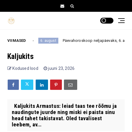
ellu tagasi
VIIMASED
Päevahoroskoop neljapäevaks, 6. augustiks
6. august
Kaljukits
Kodused lood
juuni 23, 2026
Kaljukits Armastus: leiad taas tee rõõmu ja
naudingute juurde ning miski ei paista sinu
head tahet takistavat. Oled tavalisest
leebem, av...