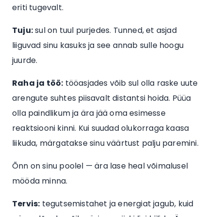
eriti tugevalt.
Tuju:
sul on tuul purjedes. Tunned, et asjad
liiguvad sinu kasuks ja see annab sulle hoogu
juurde.
Raha ja töö:
tööasjades võib sul olla raske uute
arengute suhtes piisavalt distantsi hoida. Püüa
olla paindlikum ja ära jää oma esimesse
reaktsiooni kinni. Kui suudad olukorraga kaasa
liikuda, märgatakse sinu väärtust palju paremini.
Õnn on sinu poolel — ära lase heal võimalusel
mööda minna.
Tervis:
tegutsemistahet ja energiat jagub, kuid