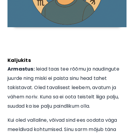
Kaljukits
Armastus:
leiad taas tee rõõmu ja naudingute
juurde ning miski ei paista sinu head tahet
takistavat. Oled tavalisest leebem, avatum ja
vähem noriv. Kuna sa ei oota teistelt liiga palju,
suudad ka ise palju paindlikum olla.
Kui oled vallaline, võivad sind ees oodata väga
meeldivad kohtumised. Sinu sarm mõjub täna