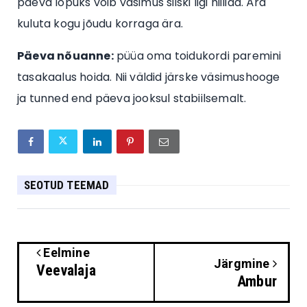
päeva lõpuks võib väsimus siiski ligi hiilida. Ära
kuluta kogu jõudu korraga ära.
Päeva nõuanne:
püüa oma toidukordi paremini
tasakaalus hoida. Nii väldid järske väsimushooge
ja tunned end päeva jooksul stabiilsemalt.
SEOTUD TEEMAD
Eelmine
Järgmine
Veevalaja
Ambur