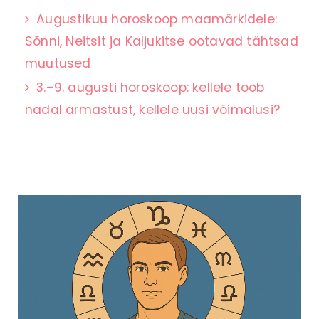
Augustikuu horoskoop maamärkidele:
Sõnni, Neitsit ja Kaljukitse ootavad tähtsad
muutused
3.–9. augusti horoskoop: kellele toob
nädal armastust, kellele uusi võimalusi?