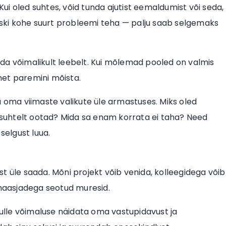
i oled suhtes, võid tunda ajutist eemaldumist või seda,
u siiski kohe suurt probleemi teha — palju saab selgemaks
 seda võimalikult leebelt. Kui mõlemad pooled on valmis
het paremini mõista.
a oma viimaste valikute üle armastuses. Miks oled
t suhtelt ootad? Mida sa enam korrata ei taha? Need
elgust luua.
eist üle saada. Mõni projekt võib venida, kolleegidega võib
ahaasjadega seotud muresid.
 sulle võimaluse näidata oma vastupidavust ja