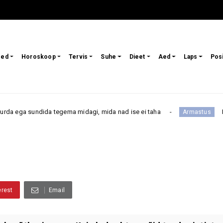
sed
Horoskoop
Tervis
Suhe
Dieet
Aed
Laps
Pos
egema midagi, mida nad ise ei taha
Kui otsid truud mee
Armastus
erest
Email