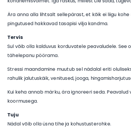
kohanemisvõimet. Iga raskus, millest üle saad, tugev
Ära anna alla lihtsalt sellepärast, et kõik ei liigu koh
pingutused hakkavad tasapisi vilja kandma.
Tervis
Sul võib olla kalduvus korduvatele peavaludele. See
tähelepanu pöörama.
Stressi maandamine muutub sel nädalal eriti olulisek
rahulik jalutuskäik, venitused, jooga, hingamisharjutus
Kui keha annab märku, ära ignoreeri seda. Peavalud võ
koormusega.
Tuju
Nädal võib olla üsna tihe ja kohustusterohke.