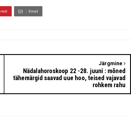
erest
Email
Järgmine
Nädalahoroskoop 22 -28. juuni : mõned
tähemärgid saavad uue hoo, teised vajavad
rohkem rahu