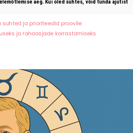
emõtlemise aeg. Kui oled suhtes, võid tunda ajutist
suhted ja prioriteedid proovile
tuseks ja rahaasjade korrastamiseks