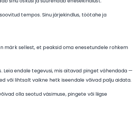
dab sinu oskusi ja suurendab enesekindlust.
e soovitud tempos. Sinu järjekindlus, töötahe ja
 on märk sellest, et peaksid oma enesetundele rohkem
s. Leia endale tegevusi, mis aitavad pinget vähendada —
ed või lihtsalt vaikne hetk iseendale võivad palju aidata.
ivad olla seotud väsimuse, pingete või liigse