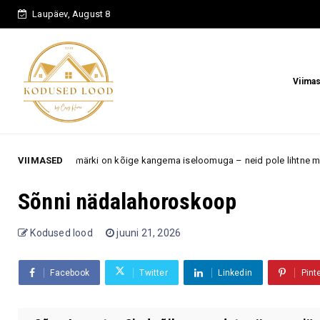
Laupäev, August 8
Viima
ärki on kõige kangema iseloomuga – neid pole lihtne murda ega sundida t
VIIMASED
Sõnni nädalahoroskoop
Kodused lood
juuni 21, 2026
Facebook
Twitter
Linkedin
Pint