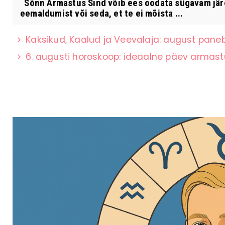
Sõnn Armastus Sind võib ees oodata sügavam järel
eemaldumist või seda, et te ei mõista ...
Kaksikud, Kaalud ja Veevalaja: august paneb 
6. augusti horoskoop: ideaalne päev armas