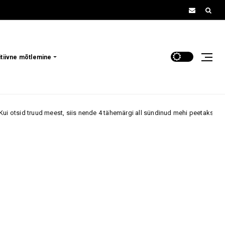
itiivne mõtlemine
st, siis nende 4 tähemärgi all sündinud mehi peetakse kõige lojaalsemateks