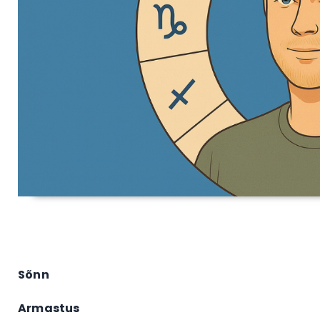
Sõnn
Armastus