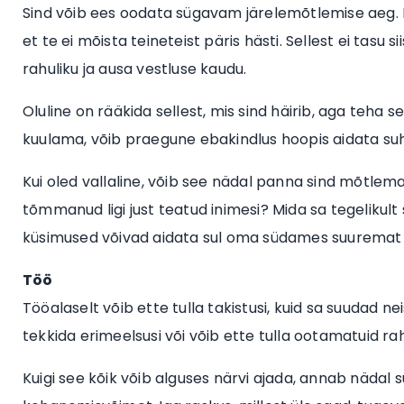
Sind võib ees oodata sügavam järelemõtlemise aeg. Ku
et te ei mõista teineteist päris hästi. Sellest ei tas
rahuliku ja ausa vestluse kaudu.
Oluline on rääkida sellest, mis sind häirib, aga teha
kuulama, võib praegune ebakindlus hoopis aidata su
Kui oled vallaline, võib see nädal panna sind mõtlem
tõmmanud ligi just teatud inimesi? Mida sa tegelikul
küsimused võivad aidata sul oma südames suuremat s
Töö
Tööalaselt võib ette tulla takistusi, kuid sa suudad n
tekkida erimeelsusi või võib ette tulla ootamatuid r
Kuigi see kõik võib alguses närvi ajada, annab nädal