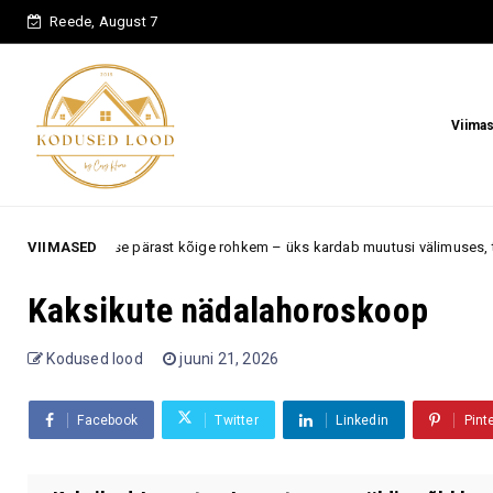
Reede, August 7
Viima
e pärast kõige rohkem – üks kardab muutusi välimuses, teine aja möödum
VIIMASED
Kaksikute nädalahoroskoop
Kodused lood
juuni 21, 2026
Facebook
Twitter
Linkedin
Pint