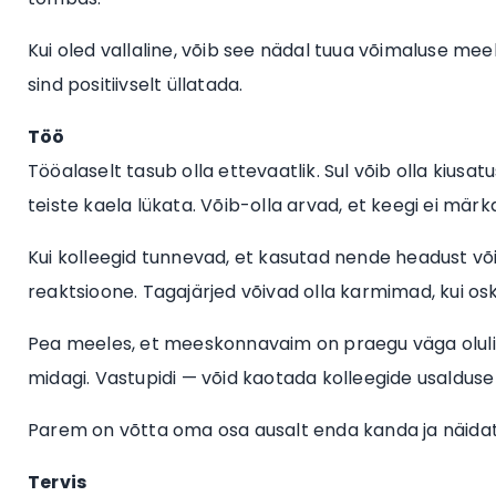
Kui oled vallaline, võib see nädal tuua võimaluse meel
sind positiivselt üllatada.
Töö
Tööalaselt tasub olla ettevaatlik. Sul võib olla kius
teiste kaela lükata. Võib-olla arvad, et keegi ei märka,
Kui kolleegid tunnevad, et kasutad nende headust või
reaktsioone. Tagajärjed võivad olla karmimad, kui os
Pea meeles, et meeskonnavaim on praegu väga oluline.
midagi. Vastupidi — võid kaotada kolleegide usalduse 
Parem on võtta oma osa ausalt enda kanda ja näidat
Tervis