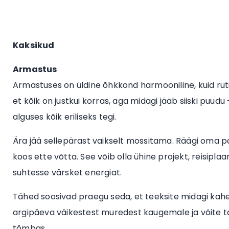
Kaksikud
Armastus
Armastuses on üldine õhkkond harmooniline, kuid ruti
et kõik on justkui korras, aga midagi jääb siiski puud
alguses kõik eriliseks tegi.
Ära jää sellepärast vaikselt mossitama. Räägi oma pa
koos ette võtta. See võib olla ühine projekt, reisipl
suhtesse värsket energiat.
Tähed soosivad praegu seda, et teeksite midagi kahek
argipäeva väikestest muredest kaugemale ja võite taa
tõmbas.