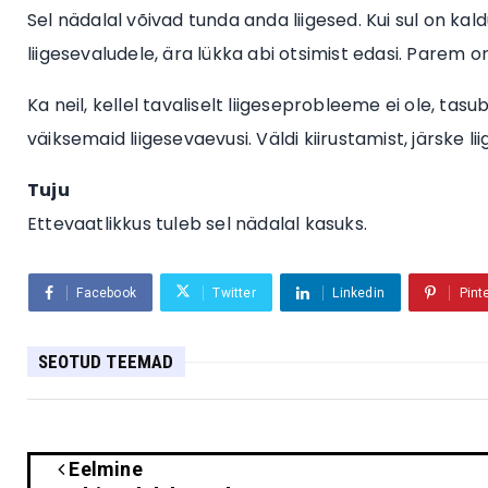
Sel nädalal võivad tunda anda liigesed. Kui sul on ka
liigesevaludele, ära lükka abi otsimist edasi. Parem 
Ka neil, kellel tavaliselt liigeseprobleeme ei ole, tasu
väiksemaid liigesevaevusi. Väldi kiirustamist, järske lii
Tuju
Ettevaatlikkus tuleb sel nädalal kasuks.
Facebook
Twitter
Linkedin
Pint
SEOTUD TEEMAD
Eelmine