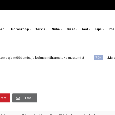
sed
Horoskoop
Tervis
Suhe
Dieet
Aed
Laps
Pos
ist ja kolmas nähtamatuks muutumist
„Ma olen 50 aastat ilma
70+
erest
Email