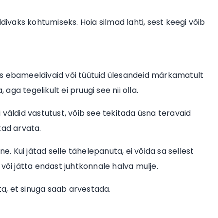
divaks kohtumiseks. Hoia silmad lahti, sest keegi võib
atus ebameeldivaid või tüütuid ülesandeid märkamatult
 aga tegelikult ei pruugi see nii olla.
 väldid vastutust, võib see tekitada üsna teravaid
kad arvata.
 Kui jätad selle tähelepanuta, ei võida sa sellest
või jätta endast juhtkonnale halva mulje.
a, et sinuga saab arvestada.