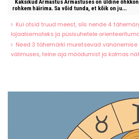
Kaksikud Armastus Armastuses on üldine õhkkond 
rohkem häirima. Sa võid tunda, et kõik on ju...
Kui otsid truud meest, siis nende 4 tähemär
lojaalsemateks ja püsisuhetele orienteerituma
Need 3 tähemärki muretsevad vananemise p
välimuses, teine aja möödumist ja kolmas 