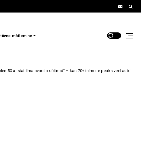
itiivne mõtlemine
 avariita sõitnud” – kas 70+ inimene peaks veel autot juhtima, kui reaktsi