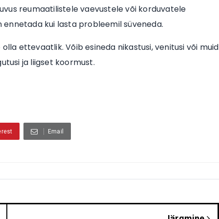
lduvus reumaatilistele vaevustele või korduvatele
on ennetada kui lasta probleemil süveneda.
b olla ettevaatlik. Võib esineda nikastusi, venitusi või muid
gutusi ja liigset koormust.
erest
Email
Järgmine