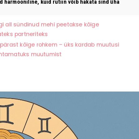
harmooniline, kuid rutiin võib hakata sind üha
gi all sündinud mehi peetakse kõige
teks partneriteks
ärast kõige rohkem – üks kardab muutusi
nähtamatuks muutumist