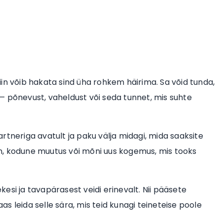
in võib hakata sind üha rohkem häirima. Sa võid tunda,
u — põnevust, vaheldust või seda tunnet, mis suhte
rtneriga avatult ja paku välja midagi, mida saaksite
aan, kodune muutus või mõni uus kogemus, mis tooks
esi ja tavapärasest veidi erinevalt. Nii pääsete
s leida selle sära, mis teid kunagi teineteise poole