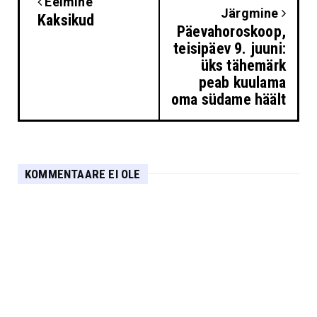
Eelmine
Järgmine
Kaksikud
Päevahoroskoop,
teisipäev 9. juuni:
üks tähemärk
peab kuulama
oma südame häält
KOMMENTAARE EI OLE