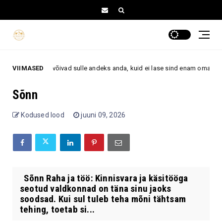
 3 tähemärki võivad sulle andeks anda, kuid ei lase sind enam oma ellu ta
VIIMASED
Sõnn
Kodused lood
juuni 09, 2026
Sõnn Raha ja töö: Kinnisvara ja käsitööga
seotud valdkonnad on täna sinu jaoks
soodsad. Kui sul tuleb teha mõni tähtsam
tehing, toetab si...