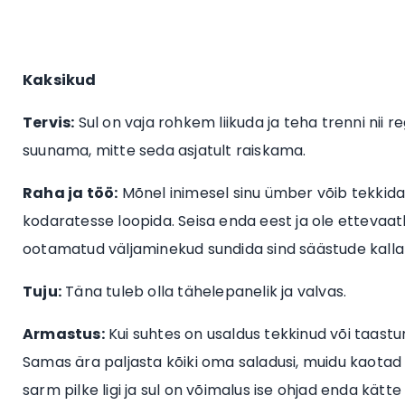
Kaksikud
Tervis:
Sul on vaja rohkem liikuda ja teha trenni nii 
suunama, mitte seda asjatult raiskama.
Raha ja töö:
Mõnel inimesel sinu ümber võib tekkida 
kodaratesse loopida. Seisa enda eest ja ole ettevaat
ootamatud väljaminekud sundida sind säästude kall
Tuju:
Täna tuleb olla tähelepanelik ja valvas.
Armastus:
Kui suhtes on usaldus tekkinud või taastu
Samas ära paljasta kõiki oma saladusi, muidu kaotad 
sarm pilke ligi ja sul on võimalus ise ohjad enda kätte