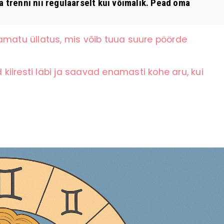
a trenni nii regulaarselt kui võimalik. Pead oma
amatu üllatus, mis võib tuua suure pöörde
iiresti läbi ja saavad enamasti kohe aru, kui