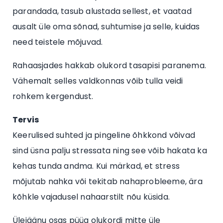
parandada, tasub alustada sellest, et vaatad
ausalt üle oma sõnad, suhtumise ja selle, kuidas
need teistele mõjuvad.
Rahaasjades hakkab olukord tasapisi paranema.
Vähemalt selles valdkonnas võib tulla veidi
rohkem kergendust.
Tervis
Keerulised suhted ja pingeline õhkkond võivad
sind üsna palju stressata ning see võib hakata ka
kehas tunda andma. Kui märkad, et stress
mõjutab nahka või tekitab nahaprobleeme, ära
kõhkle vajadusel nahaarstilt nõu küsida.
Ülejäänu osas püüa olukordi mitte üle