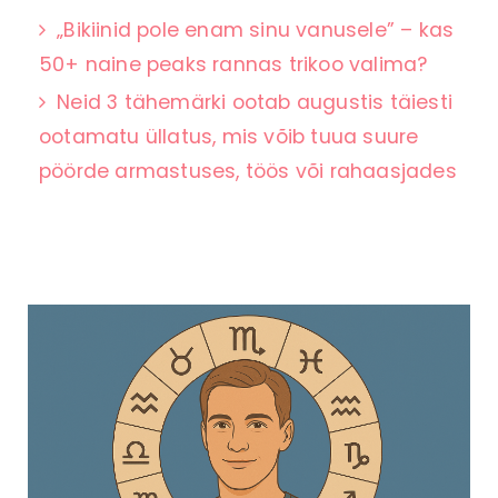
„Bikiinid pole enam sinu vanusele” – kas
50+ naine peaks rannas trikoo valima?
Neid 3 tähemärki ootab augustis täiesti
ootamatu üllatus, mis võib tuua suure
pöörde armastuses, töös või rahaasjades