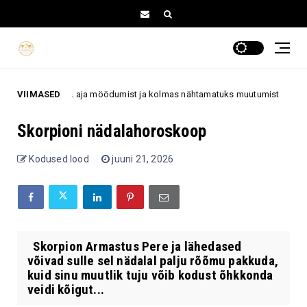
muses, teine aja möödumist ja kolmas nähtamatuks muutumist
VIIMASED
70+
Skorpioni nädalahoroskoop
Kodused lood
juuni 21, 2026
Skorpion Armastus Pere ja lähedased
võivad sulle sel nädalal palju rõõmu pakkuda,
kuid sinu muutlik tuju võib kodust õhkkonda
veidi kõigut...