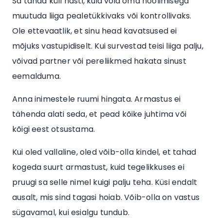
Sa tahad küll hästi, kuid võid oma hoolimisega
muutuda liiga pealetükkivaks või kontrollivaks.
Ole ettevaatlik, et sinu head kavatsused ei
mõjuks vastupidiselt. Kui survestad teisi liiga palju,
võivad partner või pereliikmed hakata sinust
eemalduma.
Anna inimestele ruumi hingata. Armastus ei
tähenda alati seda, et pead kõike juhtima või
kõigi eest otsustama.
Kui oled vallaline, oled võib-olla kindel, et tahad
kogeda suurt armastust, kuid tegelikkuses ei
pruugi sa selle nimel kuigi palju teha. Küsi endalt
ausalt, mis sind tagasi hoiab. Võib-olla on vastus
sügavamal, kui esialgu tundub.