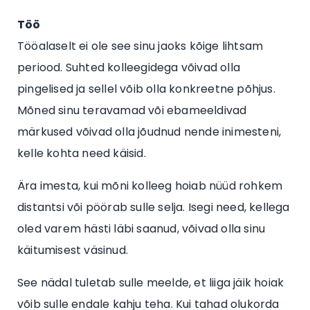
Töö
Tööalaselt ei ole see sinu jaoks kõige lihtsam
periood. Suhted kolleegidega võivad olla
pingelised ja sellel võib olla konkreetne põhjus.
Mõned sinu teravamad või ebameeldivad
märkused võivad olla jõudnud nende inimesteni,
kelle kohta need käisid.
Ära imesta, kui mõni kolleeg hoiab nüüd rohkem
distantsi või pöörab sulle selja. Isegi need, kellega
oled varem hästi läbi saanud, võivad olla sinu
käitumisest väsinud.
See nädal tuletab sulle meelde, et liiga jäik hoiak
võib sulle endale kahju teha. Kui tahad olukorda