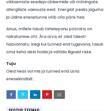
väiksemate seedeprobleemide või mõningate
allergiliste vaevuste eest. Energiat peaks jaguma
ja üldine enesetunne võib olla päris hea.
Ainus, millele tasub tähelepanu pöörata, on
nakatumise oht. Ära arva, et oled täiesti
haavamatu. Isegi kui tunned end tugevana, tasub
oma keha siiski hoida ja vältida liigseid riske.
Tuju
Oled heas vormis ja tunned end üsna
enesekindlalt.
SEOTUD TEEMAD