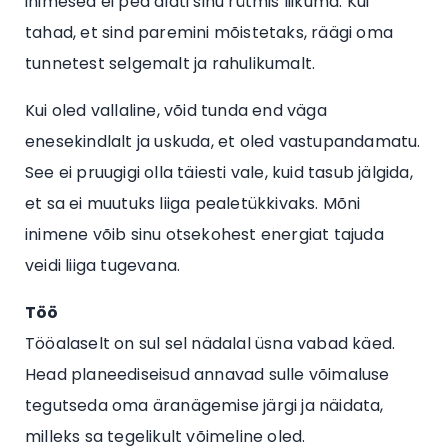
inimesed ei pea alati sinu rütmis liikuma. Kui
tahad, et sind paremini mõistetaks, räägi oma
tunnetest selgemalt ja rahulikumalt.
Kui oled vallaline, võid tunda end väga
enesekindlalt ja uskuda, et oled vastupandamatu.
See ei pruugigi olla täiesti vale, kuid tasub jälgida,
et sa ei muutuks liiga pealetükkivaks. Mõni
inimene võib sinu otsekohest energiat tajuda
veidi liiga tugevana.
Töö
Tööalaselt on sul sel nädalal üsna vabad käed.
Head planeediseisud annavad sulle võimaluse
tegutseda oma äranägemise järgi ja näidata,
milleks sa tegelikult võimeline oled.