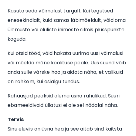
Kasuta seda võimalust targalt. Kui tegutsed
enesekindlalt, kuid samas läbimõeldult, võid oma
ülemuste või oluliste inimeste silmis plusspunkte
koguda.
Kui otsid tööd, võid hakata uurima uusi võimalusi
või mõelda mõne koolituse peale. Uus suund võib
anda sulle värske hoo ja aidata näha, et valikuid
on rohkem, kui esialgu tundus.
Rahaasjad peaksid olema üsna rahulikud. Suuri
ebameeldivaid üllatusi ei ole sel nädalal näha.
Tervis
Sinu eluviis on üsna hea ja see aitab sind kaitsta