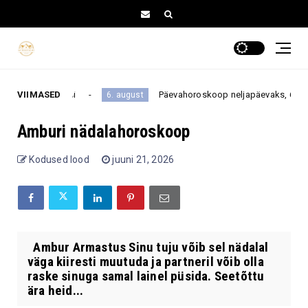
oma ellu tagasi
VIIMASED
Päevahoroskoop neljapäevaks, 6. august
6. august
Amburi nädalahoroskoop
Kodused lood
juuni 21, 2026
Ambur Armastus Sinu tuju võib sel nädalal
väga kiiresti muutuda ja partneril võib olla
raske sinuga samal lainel püsida. Seetõttu
ära heid...