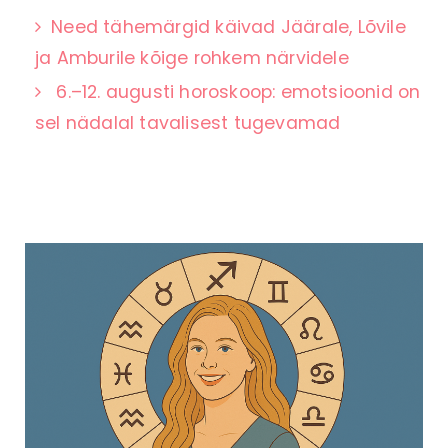
Need tähemärgid käivad Jäärale, Lõvile
ja Amburile kõige rohkem närvidele
6.–12. augusti horoskoop: emotsioonid on
sel nädalal tavalisest tugevamad