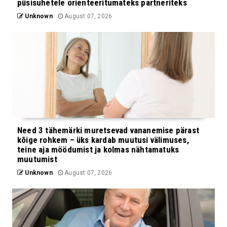
püsisuhetele orienteeritumateks partneriteks
Unknown
August 07, 2026
Need 3 tähemärki muretsevad vananemise pärast
kõige rohkem – üks kardab muutusi välimuses,
teine aja möödumist ja kolmas nähtamatuks
muutumist
Unknown
August 07, 2026