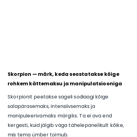
Skorpion — märk, keda seostatakse kõige
rohkem kättemaksu ja manipulatsiooniga
Skorpionit peetakse sageli sodiaagi kõige
salapärasemaks, intensiivsemaks ja
manipuleerivamaks märgiks. Ta ei ava end
kergesti, kuid jälgib väga tähelepanelikult kõike,
mis tema ümber toimub.