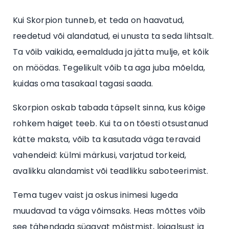
Kui Skorpion tunneb, et teda on haavatud,
reedetud või alandatud, ei unusta ta seda lihtsalt.
Ta võib vaikida, eemalduda ja jätta mulje, et kõik
on möödas. Tegelikult võib ta aga juba mõelda,
kuidas oma tasakaal tagasi saada.
Skorpion oskab tabada täpselt sinna, kus kõige
rohkem haiget teeb. Kui ta on tõesti otsustanud
kätte maksta, võib ta kasutada väga teravaid
vahendeid: külmi märkusi, varjatud torkeid,
avalikku alandamist või teadlikku saboteerimist.
Tema tugev vaist ja oskus inimesi lugeda
muudavad ta väga võimsaks. Heas mõttes võib
see tähendada sügavat mõistmist, lojaalsust ja