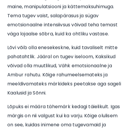
maine, manipulatsiooni ja kättemaksuhimuga.
Tema tugev vaist, salapärasus ja sügav
emotsionaalne intensiivsus võivad teha temast
väga lojaalse sõbra, kuid ka ohtliku vastase.
Lõvi võib olla enesekeskne, kuid tavaliselt mitte
pahatahtlik. Jääral on tugev iseloom, Kaksikud
võivad olla muutlikud, Vähk emotsionaalne ja
Ambur rahutu. Kõige rahumeelsemateks ja
meeldivamateks märkideks peetakse aga sageli
Kaalusid ja Sõnni.
Lõpuks ei määra tähemärk kedagi täielikult. Igas
märgis on nii valgust kui ka varju. Kõige olulisem
on see, kuidas inimene oma tugevamaid ja