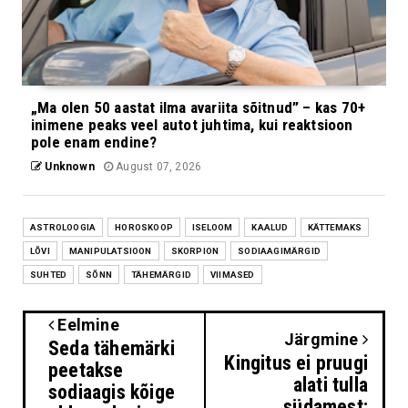
„Ma olen 50 aastat ilma avariita sõitnud” – kas 70+
inimene peaks veel autot juhtima, kui reaktsioon
pole enam endine?
Unknown
August 07, 2026
ASTROLOOGIA
HOROSKOOP
ISELOOM
KAALUD
KÄTTEMAKS
LÕVI
MANIPULATSIOON
SKORPION
SODIAAGIMÄRGID
SUHTED
SÕNN
TÄHEMÄRGID
VIIMASED
Eelmine
Järgmine
Seda tähemärki
Kingitus ei pruugi
peetakse
alati tulla
sodiaagis kõige
südamest: