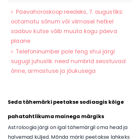
Päevahoroskoop reedeks, 7. augustiks:
ootamatu sõnum või viimasel hetkel
saabuv kutse võib muuta kogu päeva
plaane
Telefoninumber pole feng shui järgi
sugugi juhuslik: need numbrid seostuvad
õnne, armastuse ja jõukusega
Seda tähemärki peetakse sodiaagis kõige
pahatahtlikuma mainega märgiks
Astroloogia järgi on igal tähemärgil oma head ja
halvemad küljed. Mõnda märki peetakse lahkeks