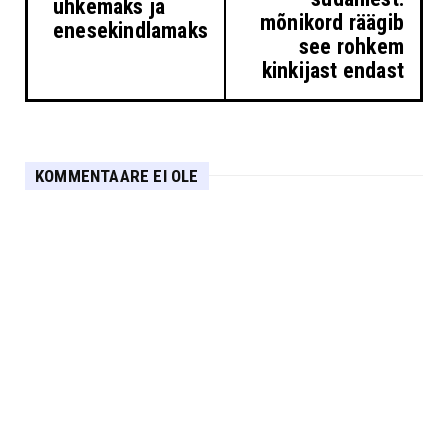
uhkemaks ja
mõnikord räägib
enesekindlamaks
see rohkem
kinkijast endast
KOMMENTAARE EI OLE