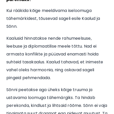
Kui rääkida kõige meeldivama iseloomuga
tähemärkidest, tõusevad sageli esile Kaalud ja
Sõnn.
Kaalusid hinnatakse nende rahumeelsuse,
leebuse ja diplomaatilise meele tõttu. Nad ei
armasta konflikte ja püüavad enamasti hoida
suhteid tasakaalus. Kaalud tahavad, et inimeste
vahel oleks harmoonia, ning oskavad sageli
pingeid pehmendada.
Sõnni peetakse aga üheks kõige truuma ja
ustavama loomuga tähemärgiks. Ta hindab
perekonda, kindlust ja lihtsaid rõõme. Sõnn ei vaja
tingimata suurt draamat ega pidevat muutust. Ta