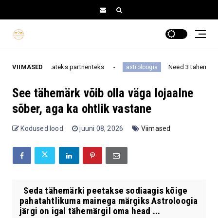
mateks partneriteks
VIIMASED
Need 3 tähemärki muretsevad van
astroloogia
See tähemärk võib olla väga lojaalne
sõber, aga ka ohtlik vastane
Kodused lood
juuni 08, 2026
Viimased
Seda tähemärki peetakse sodiaagis kõige
pahatahtlikuma mainega märgiks Astroloogia
järgi on igal tähemärgil oma head ...