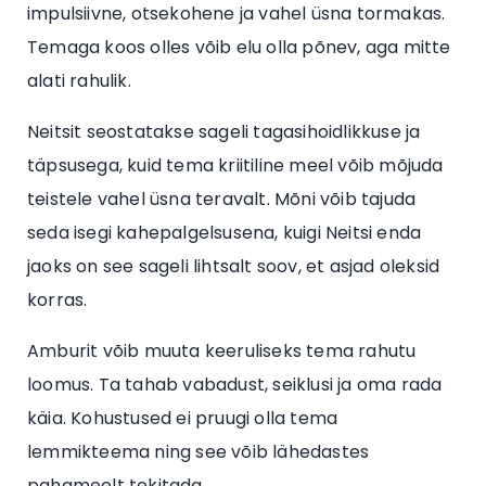
impulsiivne, otsekohene ja vahel üsna tormakas.
Temaga koos olles võib elu olla põnev, aga mitte
alati rahulik.
Neitsit seostatakse sageli tagasihoidlikkuse ja
täpsusega, kuid tema kriitiline meel võib mõjuda
teistele vahel üsna teravalt. Mõni võib tajuda
seda isegi kahepalgelsusena, kuigi Neitsi enda
jaoks on see sageli lihtsalt soov, et asjad oleksid
korras.
Amburit võib muuta keeruliseks tema rahutu
loomus. Ta tahab vabadust, seiklusi ja oma rada
käia. Kohustused ei pruugi olla tema
lemmikteema ning see võib lähedastes
pahameelt tekitada.