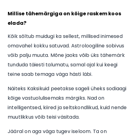
Millise tähemärgiga on kõige raskem koos
elada?
Kõik sõltub muidugi ka sellest, millised inimesed
omavahel kokku satuvad. Astroloogiline sobivus
võib palju muuta. Mõne jaoks võib üks tähemärk
tunduda täiesti talumatu, samal ajal kui keegi
teine saab temaga väga hästi läbi.
Näiteks Kaksikuid peetakse sageli üheks sodiaagi
kõige vastuolulisemaks märgiks. Nad on
intelligentsed, kiired ja seltskondlikud, kuid nende
muutlikkus võib teisi väsitada.
Jääral on aga väga tugev iseloom. Ta on