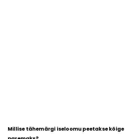
Millise tähemärgi iseloomu peetakse kõige
paremaks?