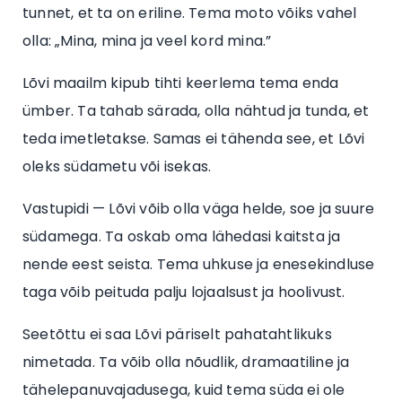
tunnet, et ta on eriline. Tema moto võiks vahel
olla: „Mina, mina ja veel kord mina.”
Lõvi maailm kipub tihti keerlema tema enda
ümber. Ta tahab särada, olla nähtud ja tunda, et
teda imetletakse. Samas ei tähenda see, et Lõvi
oleks südametu või isekas.
Vastupidi — Lõvi võib olla väga helde, soe ja suure
südamega. Ta oskab oma lähedasi kaitsta ja
nende eest seista. Tema uhkuse ja enesekindluse
taga võib peituda palju lojaalsust ja hoolivust.
Seetõttu ei saa Lõvi päriselt pahatahtlikuks
nimetada. Ta võib olla nõudlik, dramaatiline ja
tähelepanuvajadusega, kuid tema süda ei ole