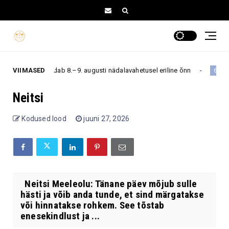
ähemärki saadab 8.–9. augusti nädalavahetusel eriline õnn
VIIMASED
6. augus
Neitsi
Kodused lood
juuni 27, 2026
Neitsi Meeleolu: Tänane päev mõjub sulle
hästi ja võib anda tunde, et sind märgatakse
või hinnatakse rohkem. See tõstab
enesekindlust ja ...