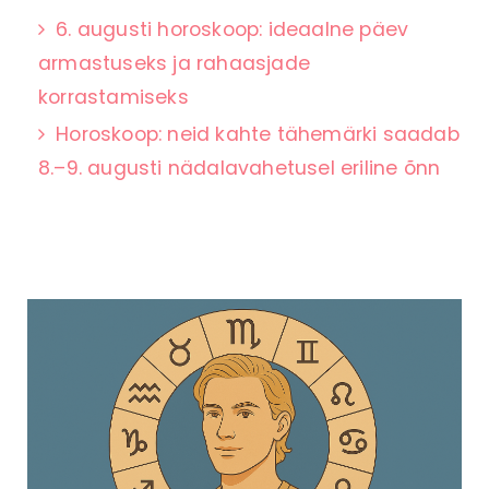
6. augusti horoskoop: ideaalne päev
armastuseks ja rahaasjade
korrastamiseks
Horoskoop: neid kahte tähemärki saadab
8.–9. augusti nädalavahetusel eriline õnn