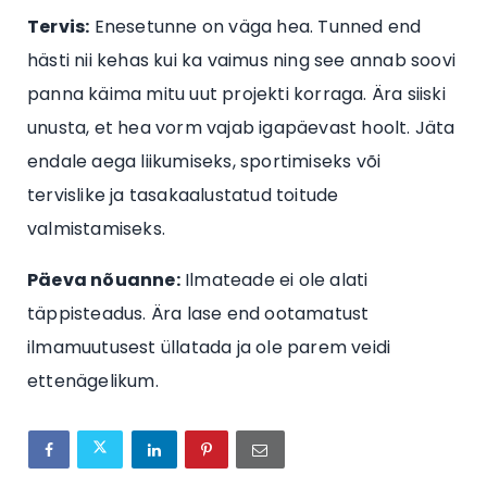
Tervis:
Enesetunne on väga hea. Tunned end
hästi nii kehas kui ka vaimus ning see annab soovi
panna käima mitu uut projekti korraga. Ära siiski
unusta, et hea vorm vajab igapäevast hoolt. Jäta
endale aega liikumiseks, sportimiseks või
tervislike ja tasakaalustatud toitude
valmistamiseks.
Päeva nõuanne:
Ilmateade ei ole alati
täppisteadus. Ära lase end ootamatust
ilmamuutusest üllatada ja ole parem veidi
ettenägelikum.