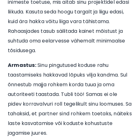
inimeste toetuse, mis aitab sinu projektidel edasi
liikuda. Kasuta seda hoogu targalt ja liigu edasi,
kuid ära hakka võitu liiga vara tähistama.
Rahaasjades tasub säilitada kainet mõistust ja
suhtuda oma eelarvesse vähemalt minimaalse
tõsidusega.
Armastus:
Sinu pingutused koduse rahu
taastamiseks hakkavad lõpuks vilja kandma. Sul
õnnestub majja rohkem korda tuua ja oma
autoriteeti taastada. Tubli töö! Samas ei ole
pidev korravalvuri roll tegelikult sinu loomuses. Sa
tahaksid, et partner sind rohkem toetaks, näiteks
laste kasvatamise või koduste kohustuste
jagamise juures.