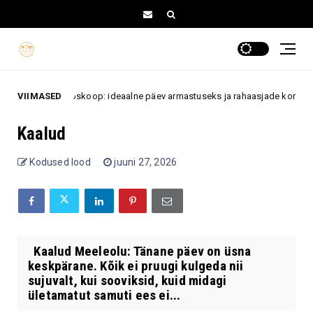
. augusti horoskoop: ideaalne päev armastuseks ja rahaasjade korrastami
VIIMASED
Kaalud
Kodused lood
juuni 27, 2026
Kaalud Meeleolu: Tänane päev on üsna
keskpärane. Kõik ei pruugi kulgeda nii
sujuvalt, kui sooviksid, kuid midagi
ületamatut samuti ees ei...