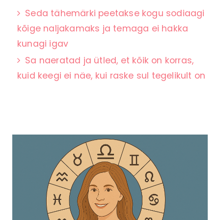
Seda tähemärki peetakse kogu sodiaagi
kõige naljakamaks ja temaga ei hakka
kunagi igav
Sa naeratad ja ütled, et kõik on korras,
kuid keegi ei näe, kui raske sul tegelikult on