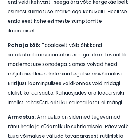
end veidi kehvasti, seega ära võta kergekäeliselt
esimesi külmetuse märke ega kõhuvalu. Hoolitse
enda eest kohe esimeste sümptomite
ilmnemisel.
Raha ja töö:
Tööalaselt võib õhkkond
soodustada arusaamatusi, seega ole ettevaatlik
mõtlematute sõnadega. Samas võivad head
mõjutused laiendada sinu tegutsemisvõimalusi.
Eriti just loomingulises valdkonnas võid midagi
olulist korda saata. Rahaasjades ära looda siiski
imelist rahasüsti, eriti kui sa isegi lotot ei mängi.
Armastus:
Armuelus on sidemed tugevamad
tänu heale ja südamlikule suhtlemisele. Päev võib
tuua võimaluse väljuda tavapärasest rutiinist ja