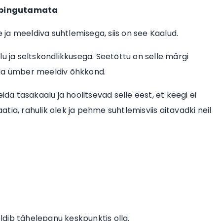
e pingutamata
ja meeldiva suhtlemisega, siis on see Kaalud.
u ja seltskondlikkusega. Seetõttu on selle märgi
 enda ümber meeldiv õhkkond.
ida tasakaalu ja hoolitsevad selle eest, et keegi ei
ia, rahulik olek ja pehme suhtlemisviis aitavadki neil
eldib tähelepanu keskpunktis olla.