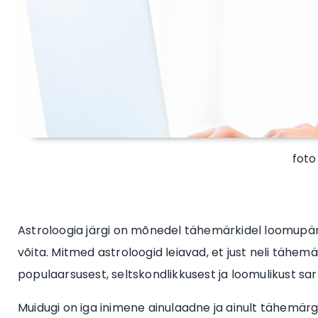
foto
Astroloogia järgi on mõnedel tähemärkidel loomupära
võita. Mitmed astroloogid leiavad, et just neli tähemärki
populaarsusest, seltskondlikkusest ja loomulikust sar
Muidugi on iga inimene ainulaadne ja ainult tähemärgi