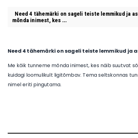
Need 4 tähemärki on sageli teiste lemmikud ja as
mõnda inimest, kes ...
Need 4 tähemärki on sageli teiste lemmikud ja as
Me kõik tunneme mõnda inimest, kes näib suutvat sõpr
kuidagi loomulikult ligitõmbav. Tema seltskonnas tunne
nimel eriti pingutama.