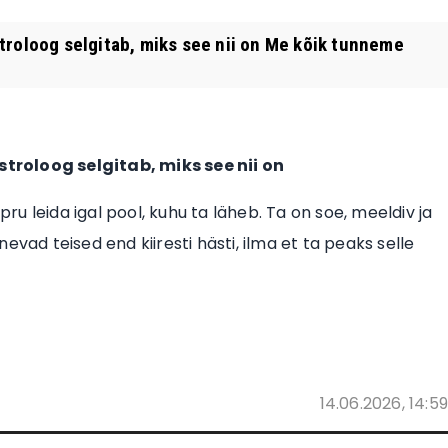
troloog selgitab, miks see nii on Me kõik tunneme
troloog selgitab, miks see nii on
u leida igal pool, kuhu ta läheb. Ta on soe, meeldiv ja
vad teised end kiiresti hästi, ilma et ta peaks selle
14.06.2026, 14:59