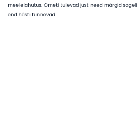
meelelahutus. Ometi tulevad just need märgid sageli es
end hästi tunnevad.