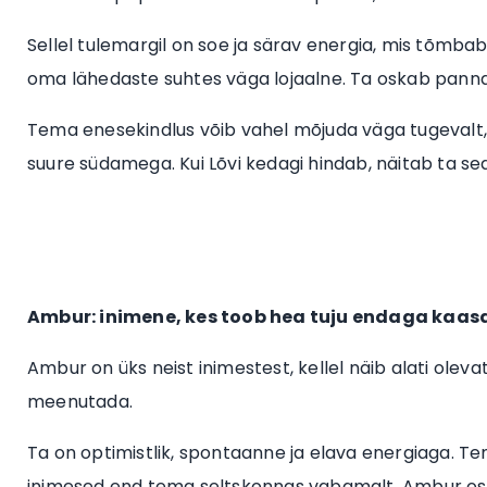
Sellel tulemargil on soe ja särav energia, mis tõmbab i
oma lähedaste suhtes väga lojaalne. Ta oskab panna 
Tema enesekindlus võib vahel mõjuda väga tugevalt,
suure südamega. Kui Lõvi kedagi hindab, näitab ta seda
Ambur: inimene, kes toob hea tuju endaga kaas
Ambur on üks neist inimestest, kellel näib alati oleva
meenutada.
Ta on optimistlik, spontaanne ja elava energiaga. Te
inimesed end tema seltskonnas vabamalt. Ambur oska