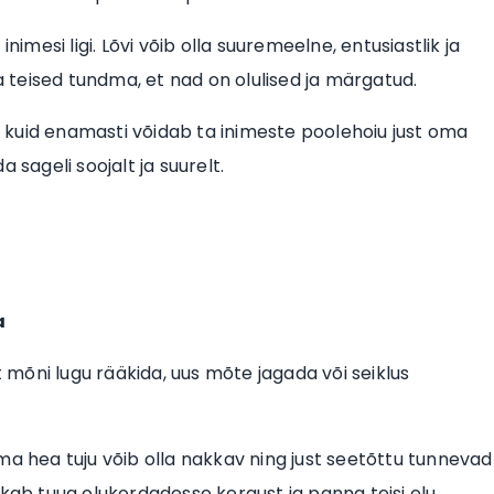
nimesi ligi. Lõvi võib olla suuremeelne, entusiastlik ja
teised tundma, et nad on olulised ja märgatud.
 kuid enamasti võidab ta inimeste poolehoiu just oma
 sageli soojalt ja suurelt.
a
t mõni lugu rääkida, uus mõte jagada või seiklus
ma hea tuju võib olla nakkav ning just seetõttu tunnevad
b tuua olukordadesse kergust ja panna teisi elu