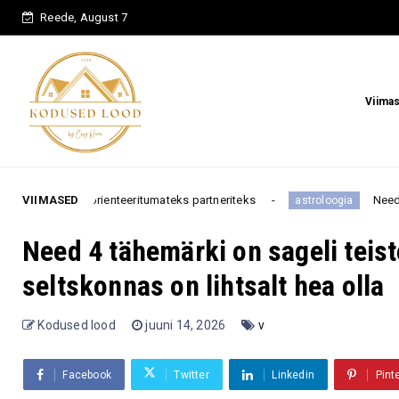
Reede, August 7
Viima
rienteeritumateks partneriteks
VIIMASED
Need 3 tähemärki mure
astroloogia
Need 4 tähemärki on sageli teis
seltskonnas on lihtsalt hea olla
Kodused lood
juuni 14, 2026
v
Facebook
Twitter
Linkedin
Pint