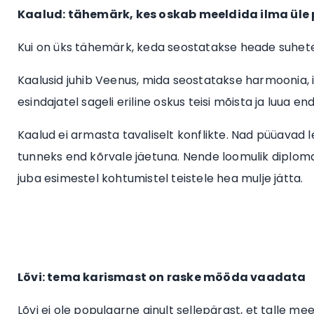
Kaalud: tähemärk, kes oskab meeldida ilma ül
Kui on üks tähemärk, keda seostatakse heade suhete 
Kaalusid juhib Veenus, mida seostatakse harmoonia, il
esindajatel sageli eriline oskus teisi mõista ja luua
Kaalud ei armasta tavaliselt konflikte. Nad püüavad le
tunneks end kõrvale jäetuna. Nende loomulik diplomaat
juba esimestel kohtumistel teistele hea mulje jätta.
Lõvi: tema karismast on raske mööda vaadata
Lõvi ei ole populaarne ainult sellepärast, et talle me