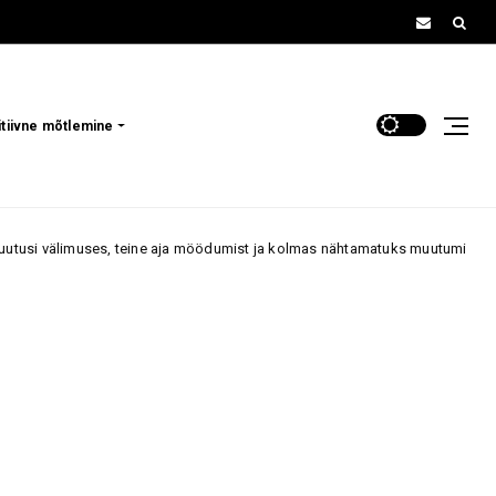
itiivne mõtlemine
teine aja möödumist ja kolmas nähtamatuks muutumist
„Ma o
70+