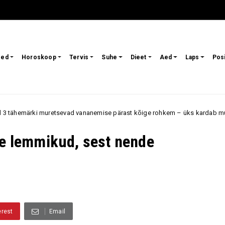
sed
Horoskoop
Tervis
Suhe
Dieet
Aed
Laps
Pos
tsevad vananemise pärast kõige rohkem – üks kardab muutusi välimuses, 
te lemmikud, sest nende
erest
Email