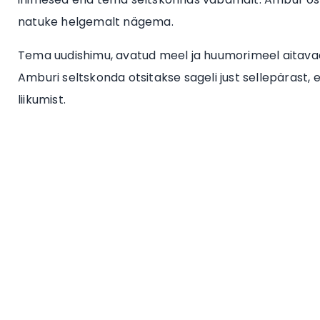
natuke helgemalt nägema.
Tema uudishimu, avatud meel ja huumorimeel aitavad
Amburi seltskonda otsitakse sageli just sellepärast,
liikumist.